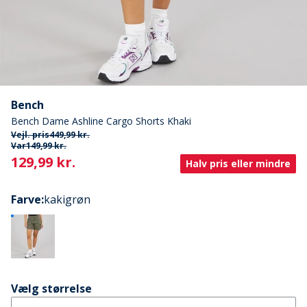
Bench
Bench Dame Ashline Cargo Shorts Khaki
Vejl. pris
449,99 kr.
Var
149,99 kr.
Current
129,99 kr.
Halv pris eller mindre
Farve
:
kakigrøn
Vælg størrelse