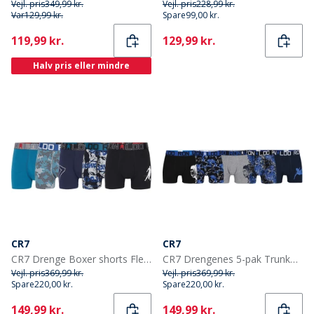
Vejl. pris
349,99 kr.
Vejl. pris
228,99 kr.
Var
129,99 kr.
Spare
99,00 kr.
Current
Current
119,99 kr.
129,99 kr.
Halv pris eller mindre
CR7
CR7
CR7 Drenge Boxer shorts Flerfarvet
CR7 Drengenes 5-pak Trunker Multifarvet
Vejl. pris
369,99 kr.
Vejl. pris
369,99 kr.
Spare
220,00 kr.
Spare
220,00 kr.
Current
Current
149,99 kr.
149,99 kr.