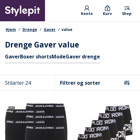
Skip
Primary departments
to
0
Konto
Kurv
Shop
main
content
navigationssti
Hjem
Drenge
Gaver
value
Drenge Gaver value
Hurtige links
Gaver
Boxer shorts
Mode
Gaver drenge
Stilarter 24
Filtrer og sorter