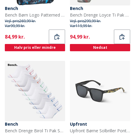
Bench
Bench
Bench Børn Logo Patterned Rygsække Flerfarvet
Bench Drenge Loyce Ti Pak Sokker Multi
Vejl. pris
269,99 kr.
Vejl. pris
299,99 kr.
Var
99,99 kr.
Var
119,99 kr.
Current
Current
84,99 kr.
94,99 kr.
Halv pris eller mindre
Nedsat
Bench
Upfront
Bench Drenge Birol Ti Pak Sportsstrømper Hvid
Upfront Børne Solbriller Pont St Pitch-Dark