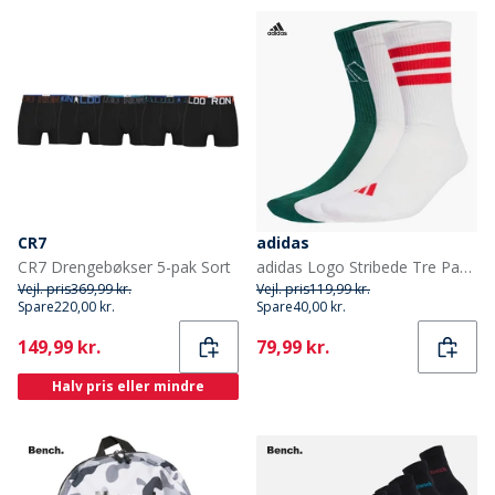
CR7
adidas
CR7 Drengebøkser 5-pak Sort
adidas Logo Stribede Tre Pak Strømper Hvid/Hvid/Powder Plum
Vejl. pris
369,99 kr.
Vejl. pris
119,99 kr.
Spare
220,00 kr.
Spare
40,00 kr.
Current
Current
149,99 kr.
79,99 kr.
Halv pris eller mindre