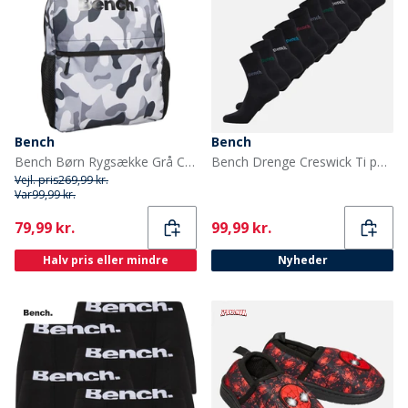
Bench
Bench
Bench Børn Rygsække Grå Camouflage
Bench Drenge Creswick Ti par Selskabstøjssokker Sort
Vejl. pris
269,99 kr.
Var
99,99 kr.
Current
Current
79,99 kr.
99,99 kr.
Halv pris eller mindre
Nyheder