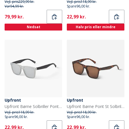
Vejl. pris
229,99 kr.
Vejl. pris
118,99 kr.
Var
94,99 kr.
Spare
96,00 kr.
Current
Current
79,99 kr.
22,99 kr.
Nedsat
Halv pris eller mindre
Upfront
Upfront
Upfront Børne Solbriller Pont St Light Grey
Upfront Børne Pont St Solbriller Medium Brown
Vejl. pris
118,99 kr.
Vejl. pris
118,99 kr.
Spare
96,00 kr.
Spare
96,00 kr.
Current
Current
22,99 kr.
22,99 kr.