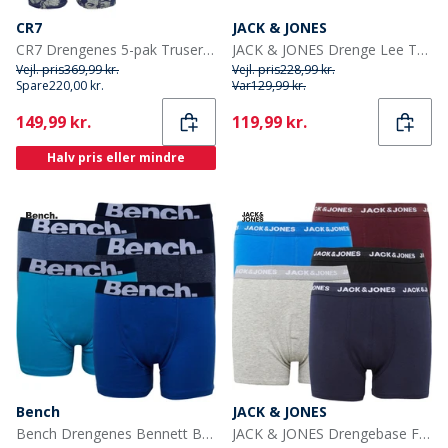
CR7
JACK & JONES
CR7 Drengenes 5-pak Truser Multifarvet
JACK & JONES Drenge Lee Trunks 5-pak Surf The Web
Vejl. pris
369,99 kr.
Vejl. pris
228,99 kr.
Spare
220,00 kr.
Var
129,99 kr.
Current
Current
149,99 kr.
119,99 kr.
Halv pris eller mindre
Bench
JACK & JONES
Bench Drengenes Bennett Boxer-pakke med 5 par Blå
JACK & JONES Drengebase Fem-pak Underbukser Multi