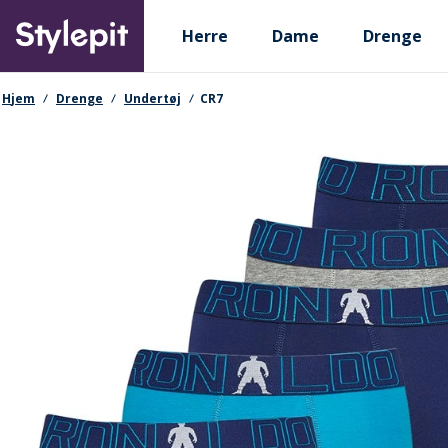
Skip
Primary departments
to
Herre
Dame
Drenge
main
content
navigationssti
Hjem
Drenge
Undertøj
CR7