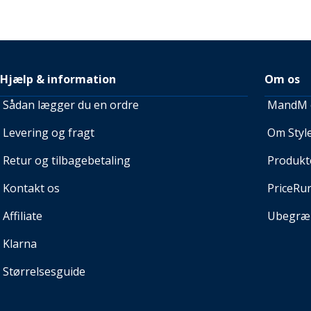
Hjælp & information
Om os
Sådan lægger du en ordre
MandM e
Levering og fragt
Om Style
Retur og tilbagebetaling
Produkt
Kontakt os
PriceRu
Affiliate
Ubegræn
Klarna
Størrelsesguide