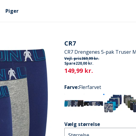
Piger
CR7
CR7 Drengenes 5-pak Truser Mu
Vejl. pris
369,99 kr.
Spare
220,00 kr.
Current
149,99 kr.
Farve
:
Flerfarvet
Vælg størrelse