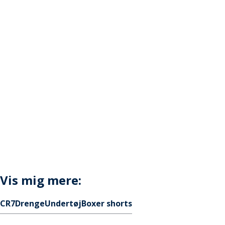
Vis mig mere:
CR7
Drenge
Undertøj
Boxer shorts