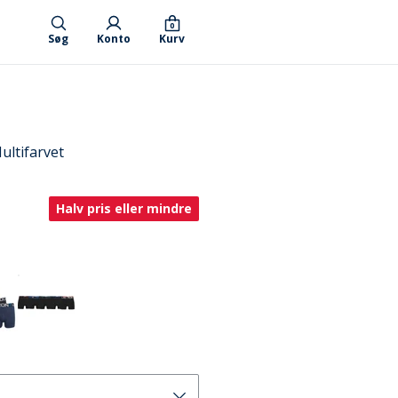
0
Søg
Konto
Kurv
ltifarvet
Halv pris eller mindre