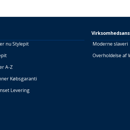
Virksomhedsans
r nu Stylepit
Moderne slaveri
pit
Overholdelse af 
er A-Z
nner Købsgaranti
set Levering