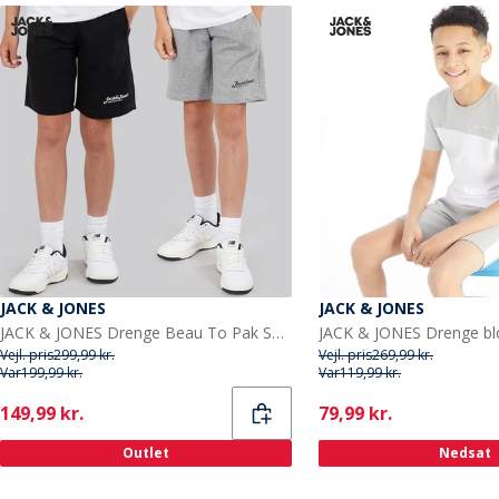
JACK & JONES
JACK & JONES
JACK & JONES Drenge Beau To Pak Shorts Sort
Vejl. pris
299,99 kr.
Vejl. pris
269,99 kr.
Var
199,99 kr.
Var
119,99 kr.
Current
Current
149,99 kr.
79,99 kr.
Outlet
Nedsat