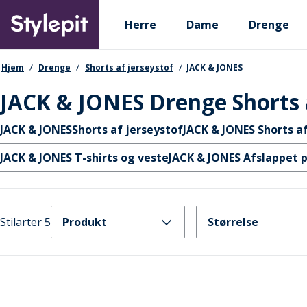
Skip
Primary departments
to
Herre
Dame
Drenge
main
content
navigationssti
Hjem
Drenge
Shorts af jerseystof
JACK & JONES
JACK & JONES Drenge Shorts a
Hurtige links
JACK & JONES
Shorts af jerseystof
JACK & JONES Shorts af
JACK & JONES T-shirts og veste
JACK & JONES Afslappet 
Stilarter 5
Produkt
Størrelse