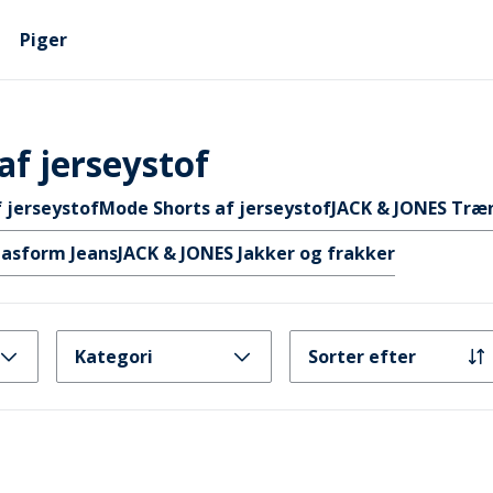
Piger
f jerseystof
 jerseystof
Mode Shorts af jerseystof
JACK & JONES Træ
pasform Jeans
JACK & JONES Jakker og frakker
Kategori
Sorter efter