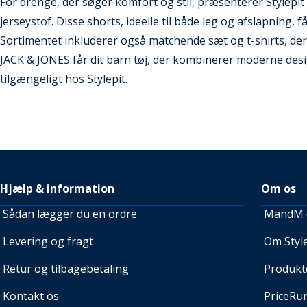
For drenge, der søger komfort og stil, præsenterer Stylepit 
jerseystof. Disse shorts, ideelle til både leg og afslapning, f
Sortimentet inkluderer også matchende sæt og t-shirts, d
JACK & JONES får dit barn tøj, der kombinerer moderne des
tilgængeligt hos Stylepit.
Hjælp & information
Om os
Sådan lægger du en ordre
MandM e
Levering og fragt
Om Style
Retur og tilbagebetaling
Produkt
Kontakt os
PriceRu