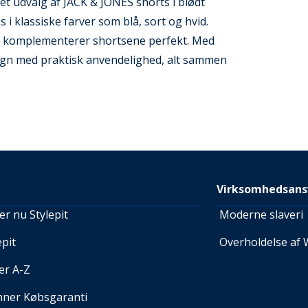
et udvalg af JACK & JONES shorts i blødt
ås i klassiske farver som blå, sort og hvid.
er komplementerer shortsene perfekt. Med
ign med praktisk anvendelighed, alt sammen
Virksomhedsans
r nu Stylepit
Moderne slaveri
pit
Overholdelse af 
er A-Z
nner Købsgaranti