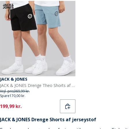
JACK & JONES
JACK & JONES Drenge Theo Shorts af jerseystof Sort
Vejl. pris
369,99 kr.
Spare
170,00 kr.
Current
199,99 kr.
JACK & JONES Drenge Shorts af jerseystof