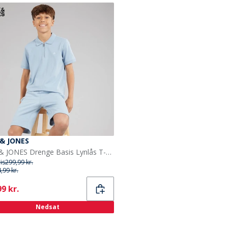
 & JONES
JACK & JONES Drenge Basis Lynlås T-shirt Og Shorts Sæt Ashley Blue
ris
299,99 kr.
,99 kr.
ent
9 kr.
Nedsat