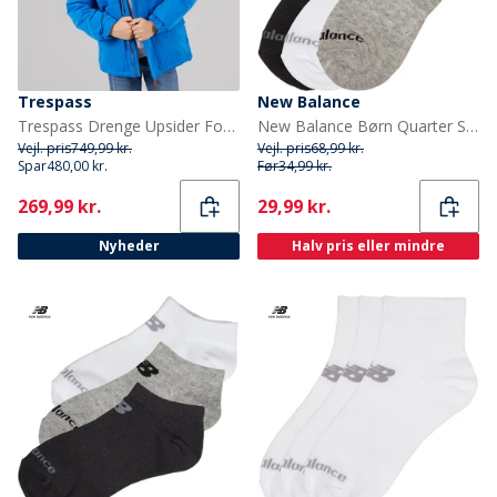
Trespass
New Balance
Trespass Drenge Upsider Foret Vandtæt Parka Blå
New Balance Børn Quarter Sokker Flerfarvet
Vejl. pris
749,99 kr.
Vejl. pris
68,99 kr.
Spar
480,00 kr.
Før
34,99 kr.
Current
Current
269,99 kr.
29,99 kr.
Nyheder
Halv pris eller mindre