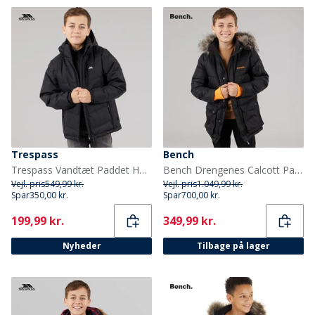
Trespass
Bench
Trespass Vandtæt Paddet Hættejakke til Drenge Figo Sort
Bench Drengenes Calcott Parka Jakke Sort
Vejl. pris
549,99 kr.
Vejl. pris
1.049,99 kr.
Spar
350,00 kr.
Spar
700,00 kr.
Current
Current
199,99 kr.
349,99 kr.
Nyheder
Tilbage på lager