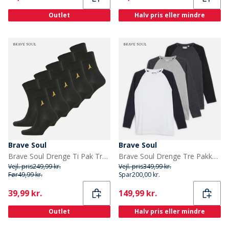
Outlet
Halv pris eller mindre
Brave Soul
Brave Soul
Brave Soul Drenge Ti Pak Trænings Sokker Sort
Brave Soul Drenge Tre Pakke Raglan T-Shirts Multi
Vejl. pris
249,99 kr.
Vejl. pris
349,99 kr.
Før
49,99 kr.
Spar
200,00 kr.
Current
Current
39,99 kr.
149,99 kr.
Outlet
Halv pris eller mindre