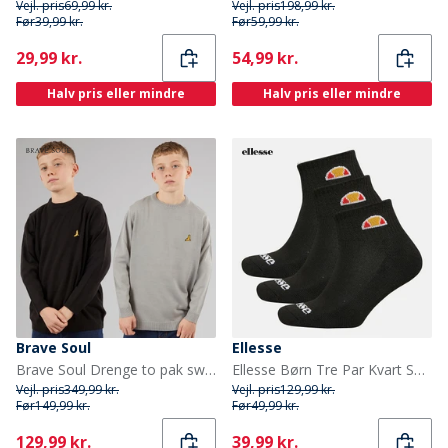
Vejl. pris
69,99 kr.
Vejl. pris
198,99 kr.
Før
39,99 kr.
Før
59,99 kr.
Current
Current
29,99 kr.
54,99 kr.
Halv pris eller mindre
Halv pris eller mindre
Brave Soul
Ellesse
Brave Soul Drenge to pak sweatre sort/sølvgrå melange
Ellesse Børn Tre Par Kvart Sokker Sort
Vejl. pris
349,99 kr.
Vejl. pris
129,99 kr.
Før
149,99 kr.
Før
49,99 kr.
Current
Current
129,99 kr.
39,99 kr.