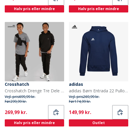
Halv pris eller mindre
Halv pris eller mindre
Crosshatch
adidas
Crosshatch Drenge Tre Dele Hættetrøje T-shirt Og Joggingbukser Sæt Sort/Koksgrå
adidas Børn Entrada 22 Pullover Hoodie Team Navy Blue
Vejl. pris
699,99 kr.
Vejl. pris
269,99 kr.
Før
299,99 kr.
Før
174,99 kr.
Current
Current
269,99 kr.
149,99 kr.
Halv pris eller mindre
Outlet