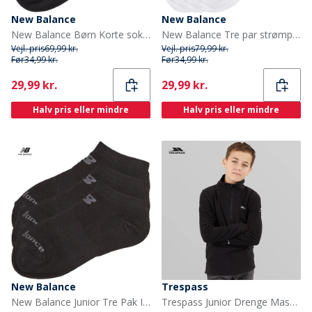
New Balance
New Balance
New Balance Børn Korte sokker Flerfarvet
New Balance Tre par strømper til Drenge i kvartlængde hvid
Vejl. pris
69,99 kr.
Vejl. pris
79,99 kr.
Før
34,99 kr.
Før
34,99 kr.
Current
Current
29,99 kr.
29,99 kr.
Halv pris eller mindre
Halv pris eller mindre
New Balance
Trespass
New Balance Junior Tre Pak Ingen Synlige Sokker Sort
Trespass Junior Drenge Masonville 1/2 Lynlås Mikro Fleece Sort