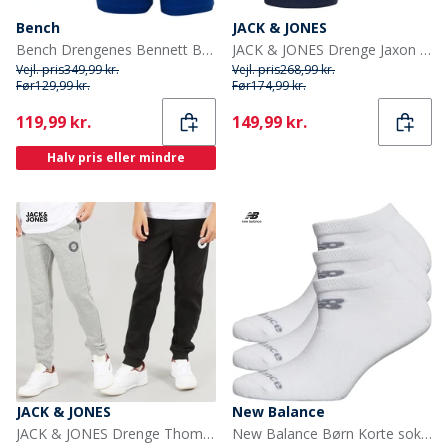
Bench
JACK & JONES
Bench Drengenes Bennett Boxer-pakke med 5 par Blå
JACK & JONES Drenge Jaxon T-shirts Flerfarvet
Vejl. pris
349,99 kr.
Vejl. pris
268,99 kr.
Før
129,99 kr.
Før
174,99 kr.
Current
Current
119,99 kr.
149,99 kr.
Halv pris eller mindre
JACK & JONES
New Balance
JACK & JONES Drenge Thomas Joggingbukser 2-pak Lys grå Melange/Sort
New Balance Børn Korte sokker Hvid