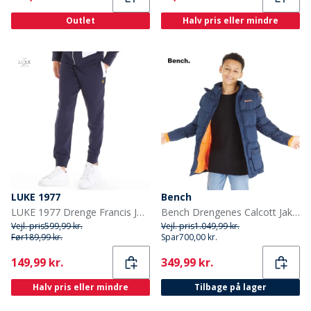
Outlet
Halv pris eller mindre
LUKE 1977
Bench
LUKE 1977 Drenge Francis Joggingbukser Blå
Bench Drengenes Calcott Jakke Blå
Vejl. pris
599,99 kr.
Vejl. pris
1.049,99 kr.
Før
189,99 kr.
Spar
700,00 kr.
Current
Current
149,99 kr.
349,99 kr.
Halv pris eller mindre
Tilbage på lager