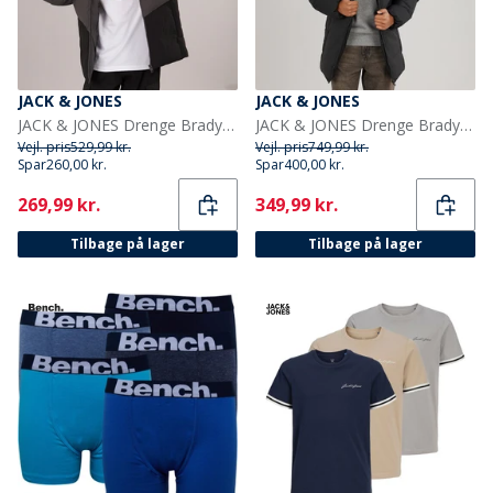
JACK & JONES
JACK & JONES
JACK & JONES Drenge Brady Puffer Jakke Asfalt
JACK & JONES Drenge Brady Puffer Jakke Sort
Vejl. pris
529,99 kr.
Vejl. pris
749,99 kr.
Spar
260,00 kr.
Spar
400,00 kr.
Current
Current
269,99 kr.
349,99 kr.
Tilbage på lager
Tilbage på lager