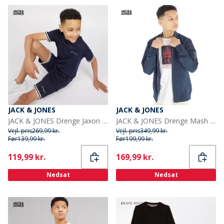
JACK & JONES
JACK & JONES
JACK & JONES Drenge Jaxon T shirt Og Shorts Sæt Navy Blazer
JACK & JONES Drenge Mash Bomberjakke Blå Blazer
Vejl. pris
269,99 kr.
Vejl. pris
349,99 kr.
Før
139,99 kr.
Før
199,99 kr.
Current
Current
119,99 kr.
169,99 kr.
Nedsat
Nedsat