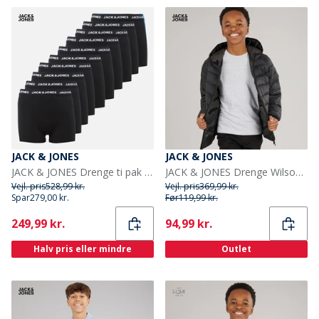
JACK & JONES
JACK & JONES
JACK & JONES Drenge ti pak bokser trusser Sort
JACK & JONES Drenge Wilson Puffer Jakke Sort
Vejl. pris
528,99 kr.
Vejl. pris
369,99 kr.
Spar
279,00 kr.
Før
119,99 kr.
Current
Current
249,99 kr.
94,99 kr.
Halv pris eller mindre
Outlet