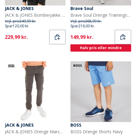
JACK & JONES
Brave Soul
JACK & JONES Bomberjakke til Drenge Sort
Brave Soul Drenge Træningsdragt Lysegrå Melange
Vejl. pris
349,99 kr.
Vejl. pris
368,99 kr.
Spar
120,00 kr.
Spar
219,00 kr.
Current
Current
229,99 kr.
149,99 kr.
Halv pris eller mindre
JACK & JONES
BOSS
JACK & JONES Drenge Marco Dean Cargobukser Grå
BOSS Drenge Shorts Navy