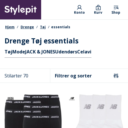
Skip
Primary departments
to
0
Konto
Kurv
Shop
main
content
navigationssti
Hjem
Drenge
Tøj
essentials
Drenge Tøj essentials
Hurtige links
Tøj
Mode
JACK & JONES
Udendørs
Celavi
Stilarter 70
Filtrer og sorter