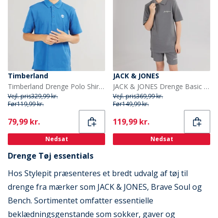
Timberland
JACK & JONES
Timberland Drenge Polo Shirt Oceania
JACK & JONES Drenge Basic Lynlås Polo Skjorte Og Shorts Sæt Castlerock
Vejl. pris
329,99 kr.
Vejl. pris
369,99 kr.
Før
119,99 kr.
Før
149,99 kr.
Current
Current
79,99 kr.
119,99 kr.
Nedsat
Nedsat
Drenge Tøj essentials
Hos Stylepit præsenteres et bredt udvalg af tøj til
drenge fra mærker som JACK & JONES, Brave Soul og
Bench. Sortimentet omfatter essentielle
beklædningsgenstande som sokker, gaver og