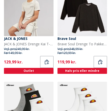
JACK & JONES
Brave Soul
JACK & JONES Drenge Kai T-shirt Og Shorts Sæt Moonbeam
Brave Soul Drenge To Pakke Jumper Multi
Vejl. pris
249,99 kr.
Vejl. pris
348,99 kr.
Før
149,99 kr.
Før
129,99 kr.
Current
Current
129,99 kr.
119,99 kr.
Outlet
Halv pris eller mindre