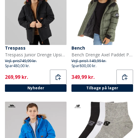
Trespass
Bench
Trespass Junior Drenge Upsider Isoleret Vandtæt Parka Sort
Bench Drenge Axel Paddet Parka Khaki
Vejl. pris
749,99 kr.
Vejl. pris
1.149,99 kr.
Spar
480,00 kr.
Spar
800,00 kr.
Current
Current
269,99 kr.
349,99 kr.
Nyheder
Tilbage på lager