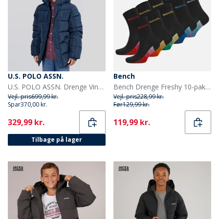
U.S. POLO ASSN.
Bench
U.S. POLO ASSN. Drenge Vinterjakke Blå
Bench Drenge Freshy 10-pak Sokker Sort/Multi
Vejl. pris
699,99 kr.
Vejl. pris
228,99 kr.
Spar
370,00 kr.
Før
129,99 kr.
Current
Current
329,99 kr.
119,99 kr.
Tilbage på lager