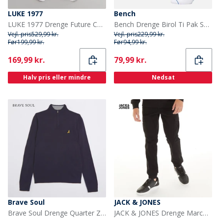
LUKE 1977
Bench
LUKE 1977 Drenge Future Cargobukser Sort
Bench Drenge Birol Ti Pak Sportsstrømper Hvid
Vejl. pris
529,99 kr.
Vejl. pris
229,99 kr.
Før
199,99 kr.
Før
94,99 kr.
Current
Current
169,99 kr.
79,99 kr.
Halv pris eller mindre
Nedsat
Brave Soul
JACK & JONES
Brave Soul Drenge Quarter Zip Jumper Midnat Navy
JACK & JONES Drenge Marco Dean Cuffed Cargo Bukser Sort