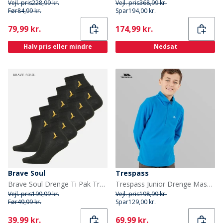
Vejl. pris
228,99 kr.
Vejl. pris
368,99 kr.
Før
84,99 kr.
Spar
194,00 kr.
Current
Current
79,99 kr.
174,99 kr.
Halv pris eller mindre
Nedsat
Brave Soul
Trespass
Brave Soul Drenge Ti Pak Trænings Sokker Sort
Trespass Junior Drenge Masonville 1/2 Lynlås Mikro Fleece Kobolt
Vejl. pris
199,99 kr.
Vejl. pris
198,99 kr.
Før
49,99 kr.
Spar
129,00 kr.
Current
Current
39,99 kr.
69,99 kr.