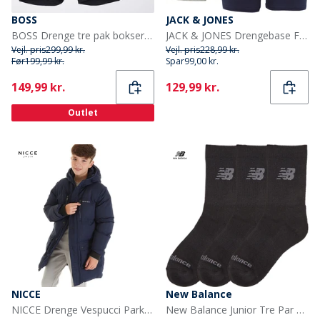
BOSS
JACK & JONES
BOSS Drenge tre pak bokser sort
JACK & JONES Drengebase Fem-pak Underbukser Multi
Vejl. pris
299,99 kr.
Vejl. pris
228,99 kr.
Før
199,99 kr.
Spar
99,00 kr.
Current
Current
149,99 kr.
129,99 kr.
Outlet
NICCE
New Balance
NICCE Drenge Vespucci Parka Blå
New Balance Junior Tre Par Polstrede Crew Sokker Sort