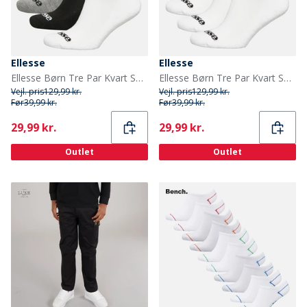
Ellesse
Ellesse
Ellesse Børn Tre Par Kvart Sokker Multi
Ellesse Børn Tre Par Kvart Sokker Hvid
Vejl. pris
129,99 kr.
Vejl. pris
129,99 kr.
Før
39,99 kr.
Før
39,99 kr.
Current
Current
29,99 kr.
29,99 kr.
Outlet
Outlet