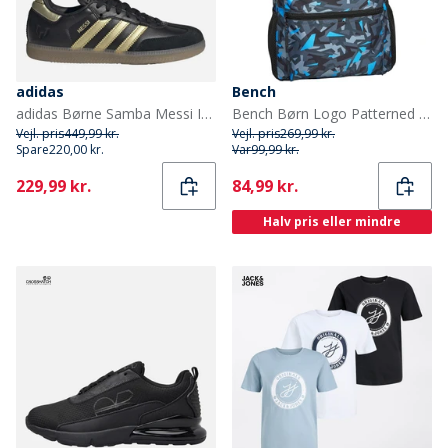
adidas
Bench
adidas Børne Samba Messi IN Indendørs Fodboldstøvler Core Black/Gold Metallic/Gum
Bench Børn Logo Patterned Rygsække Flerfarvet
Vejl. pris
449,99 kr.
Vejl. pris
269,99 kr.
Spare
220,00 kr.
Var
99,99 kr.
Current
Current
229,99 kr.
84,99 kr.
Halv pris eller mindre