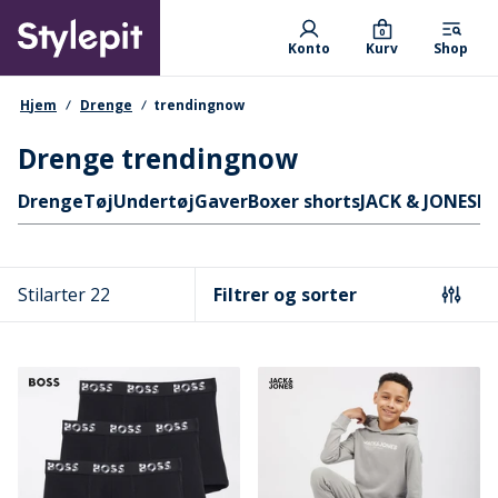
Skip
Primary departments
to
0
Konto
Kurv
Shop
main
content
navigationssti
Hjem
Drenge
trendingnow
Drenge trendingnow
Hurtige links
Drenge
Tøj
Undertøj
Gaver
Boxer shorts
JACK & JONES
M
Stilarter 22
Filtrer og sorter