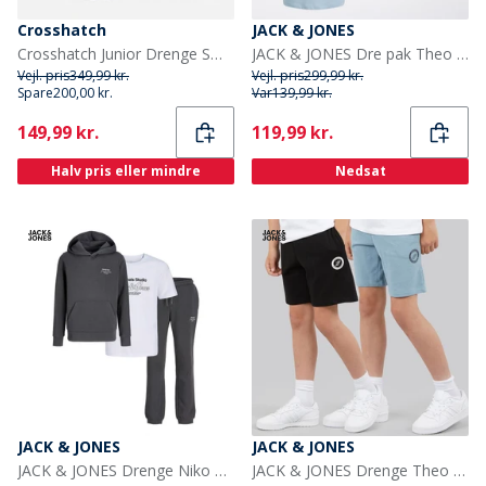
Crosshatch
JACK & JONES
Crosshatch Junior Drenge Smitlay II sneakers Black Mono
JACK & JONES Dre pak Theo T-shirts til Drenge Multi
Vejl. pris
349,99 kr.
Vejl. pris
299,99 kr.
Spare
200,00 kr.
Var
139,99 kr.
Current
Current
149,99 kr.
119,99 kr.
Halv pris eller mindre
Nedsat
JACK & JONES
JACK & JONES
JACK & JONES Drenge Niko Hætte Tre Delt Træningsdragt Og T-Shirt Sæt Asfalt/Hvid
JACK & JONES Drenge Theo Shorts af jerseystof Sort