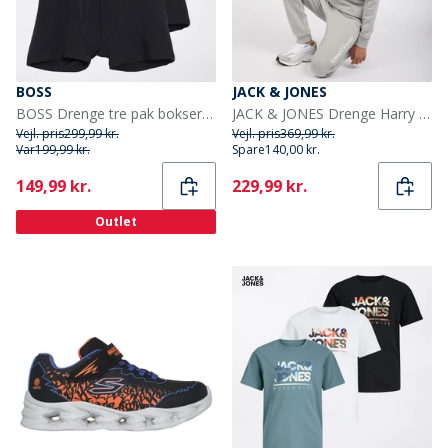
BOSS
JACK & JONES
BOSS Drenge tre pak bokser sort
JACK & JONES Drenge Harry Træningstøj Alloy
Vejl. pris
299,99 kr.
Vejl. pris
369,99 kr.
Var
199,99 kr.
Spare
140,00 kr.
Current
Current
149,99 kr.
229,99 kr.
Outlet