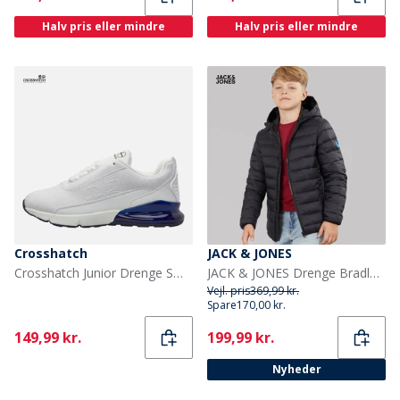
Halv pris eller mindre
Halv pris eller mindre
Crosshatch
JACK & JONES
Crosshatch Junior Drenge Smitlay II sneakers Hvid/Navy
JACK & JONES Drenge Bradley Let Dunjakke Sort
Vejl. pris
369,99 kr.
Spare
170,00 kr.
Current
Current
149,99 kr.
199,99 kr.
Nyheder