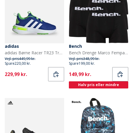
adidas
Bench
adidas Børne Racer TR23 Træningssko Royal Blue/Footwear White/Lucid Lime
Bench Drenge Marco Fempak Boxer Sort
Vejl. pris
449,99 kr.
Vejl. pris
348,99 kr.
Spare
220,00 kr.
Spare
199,00 kr.
Current
Current
229,99 kr.
149,99 kr.
Halv pris eller mindre