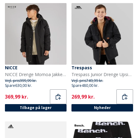
NICCE
Trespass
NICCE Drenge Momoa Jakke Sort
Trespass Junior Drenge Upsider Isoleret Vandtæt Parka Sort
Vejl. pris
999,99 kr.
Vejl. pris
749,99 kr.
Spare
630,00 kr.
Spare
480,00 kr.
Current
Current
369,99 kr.
269,99 kr.
Tilbage på lager
Nyheder