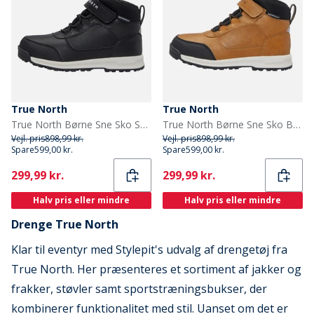
True North
True North
True North Børne Sne Sko Sort
True North Børne Sne Sko Brun
Vejl. pris
898,99 kr.
Vejl. pris
898,99 kr.
Spare
599,00 kr.
Spare
599,00 kr.
Current
Current
299,99 kr.
299,99 kr.
Halv pris eller mindre
Halv pris eller mindre
Drenge True North
Klar til eventyr med Stylepit's udvalg af drengetøj fra
True North. Her præsenteres et sortiment af jakker og
frakker, støvler samt sportstræningsbukser, der
kombinerer funktionalitet med stil. Uanset om det er