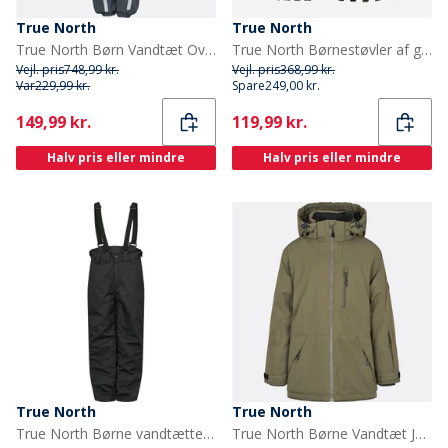
True North
True North
True North Børn Vandtæt Overalls Oxford Snedragt Nattehimmel
True North Børnestøvler af gummi Sort
Vejl. pris
748,99 kr.
Vejl. pris
368,99 kr.
Var
229,99 kr.
Spare
249,00 kr.
Current
Current
149,99 kr.
119,99 kr.
Halv pris eller mindre
Halv pris eller mindre
True North
True North
True North Børne vandtætte snebukser sort
True North Børne Vandtæt Jakke Tarmac