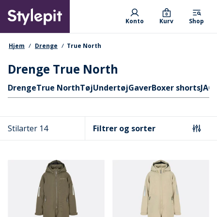
Skip
Primary departments
to
0
Konto
Kurv
Shop
main
content
navigationssti
Hjem
Drenge
True North
Drenge True North
Hurtige links
Drenge
True North
Tøj
Undertøj
Gaver
Boxer shorts
JAC
Stilarter 14
Filtrer og sorter