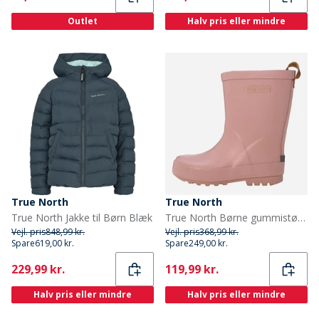
Outlet
Halv pris eller mindre
True North
True North
True North Jakke til Børn Blæk
True North Børne gummistøvler lyserød Lt-Rose
Vejl. pris
848,99 kr.
Vejl. pris
368,99 kr.
Spare
619,00 kr.
Spare
249,00 kr.
Current
Current
229,99 kr.
119,99 kr.
Halv pris eller mindre
Halv pris eller mindre