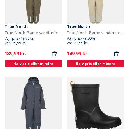
True North
True North
True North Børne vandtæt overall Oxford snefrakke tarmac
True North Børne vandtæt overall Oxford sne dragt sand
Vejl. pris
748,99 kr.
Vejl. pris
748,99 kr.
Var
229,99 kr.
Var
229,99 kr.
Current
Current
189,99 kr.
149,99 kr.
Halv pris eller mindre
Halv pris eller mindre