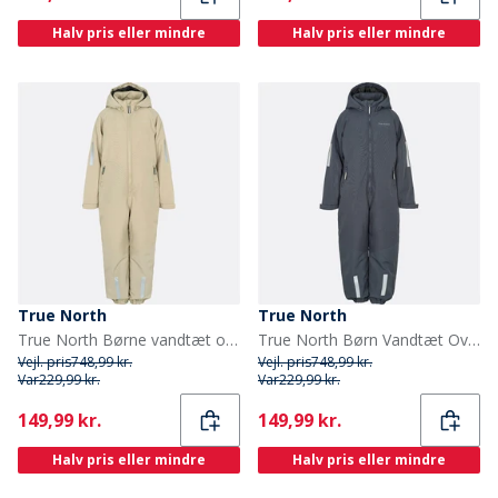
Halv pris eller mindre
Halv pris eller mindre
True North
True North
True North Børne vandtæt overall Oxford sne dragt sand
True North Børn Vandtæt Overalls Oxford Snedragt Nattehimmel
Vejl. pris
748,99 kr.
Vejl. pris
748,99 kr.
Var
229,99 kr.
Var
229,99 kr.
Current
Current
149,99 kr.
149,99 kr.
Halv pris eller mindre
Halv pris eller mindre