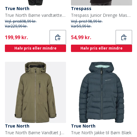
True North
Trespass
True North Børne vandtætte snebukser sort
Trespass Junior Drenge Masonville 1/2 Lynlås Mikro Fleece Sort
Vejl. pris
698,99 kr.
Vejl. pris
198,99 kr.
Var
229,99 kr.
Var
59,99 kr.
Current
Current
199,99 kr.
54,99 kr.
Halv pris eller mindre
Halv pris eller mindre
True North
True North
True North Børne Vandtæt Jakke Tarmac
True North Jakke til Børn Blæk