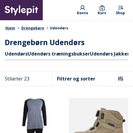
Skip
Primary departments
to
0
Konto
Kurv
Shop
main
content
navigationssti
Hjem
Drengebørn
Udendørs
Drengebørn Udendørs
Hurtige links
Udendørs
Udendørs træningsbukser
Udendørs Jakker 
Stilarter 23
Filtrer og sorter