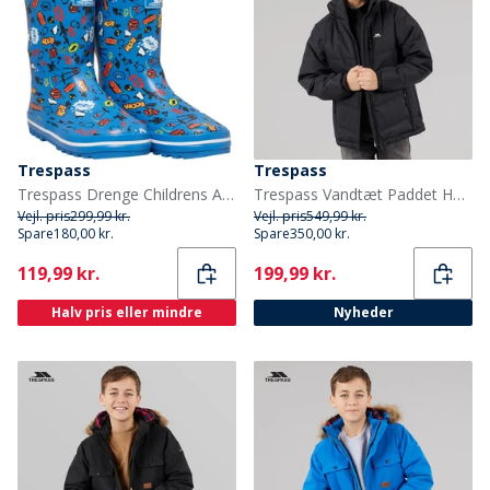
Trespass
Trespass
Trespass Drenge Childrens Apolloton Cartoon Printed Wellington Gummistøvler Blå
Trespass Vandtæt Paddet Hættejakke til Drenge Figo Sort
Vejl. pris
299,99 kr.
Vejl. pris
549,99 kr.
Spare
180,00 kr.
Spare
350,00 kr.
Current
Current
119,99 kr.
199,99 kr.
Halv pris eller mindre
Nyheder