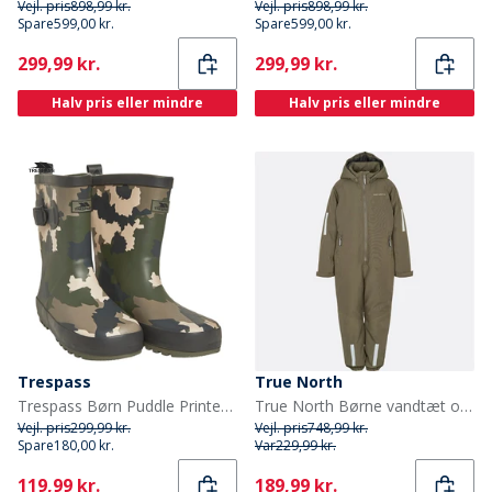
Vejl. pris
898,99 kr.
Vejl. pris
898,99 kr.
Spare
599,00 kr.
Spare
599,00 kr.
Current
Current
299,99 kr.
299,99 kr.
Halv pris eller mindre
Halv pris eller mindre
Trespass
True North
Trespass Børn Puddle Printed Gummistøvler Grøn
True North Børne vandtæt overall Oxford snefrakke tarmac
Vejl. pris
299,99 kr.
Vejl. pris
748,99 kr.
Spare
180,00 kr.
Var
229,99 kr.
Current
Current
119,99 kr.
189,99 kr.