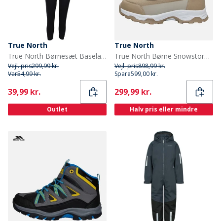
True North
True North
True North Børnesæt Baselayer Sort Comb
True North Børne Snowstorm Sko Sand
Vejl. pris
299,99 kr.
Vejl. pris
898,99 kr.
Var
54,99 kr.
Spare
599,00 kr.
Current
Current
39,99 kr.
299,99 kr.
Outlet
Halv pris eller mindre