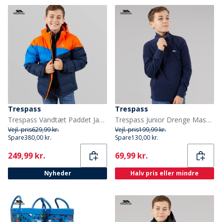
Trespass
Trespass
Trespass Vandtæt Paddet Jakke med Hætte til Junior Drenge Blå/Rød/Blå
Trespass Junior Drenge Masonville 1/2 Lynlås Mikro Fleece Blå
Vejl. pris
629,99 kr.
Vejl. pris
199,99 kr.
Spare
380,00 kr.
Spare
130,00 kr.
Current
Current
249,99 kr.
69,99 kr.
Nyheder
Halv pris eller mindre