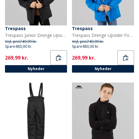
Trespass
Trespass
Trespass Junior Drenge Upsider Isoleret Vandtæt Parka Sort
Trespass Drenge Upsider Foret Vandtæt Parka Blå
Vejl. pris
749,99 kr.
Vejl. pris
749,99 kr.
Spare
480,00 kr.
Spare
480,00 kr.
Current
Current
269,99 kr.
269,99 kr.
Nyheder
Nyheder