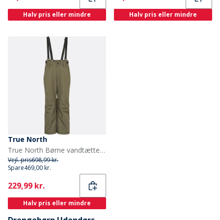
Halv pris eller mindre
Halv pris eller mindre
True North
True North Børne vandtætte snebukser Tarmac
Vejl. pris
698,99 kr.
Spare
469,00 kr.
Current
229,99 kr.
Halv pris eller mindre