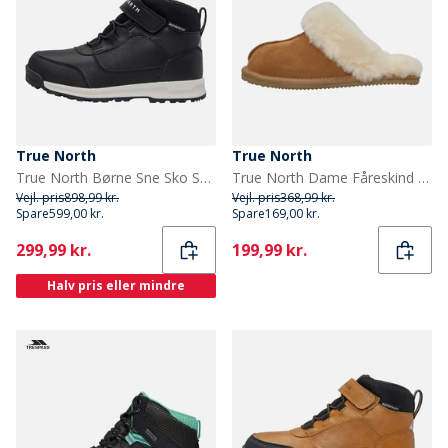
True North
True North
True North Børne Sne Sko Sort
True North Dame Fåreskind Hjemmesko Brun
Vejl. pris
898,99 kr.
Vejl. pris
368,99 kr.
Spare
599,00 kr.
Spare
169,00 kr.
Current
Current
299,99 kr.
199,99 kr.
Halv pris eller mindre