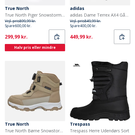
True North
adidas
True North Piger Snowstorm Sko Hindbær
adidas Dame Terrex AX4 Gåsko Grey Six/Preloved Fig/Core Black
Vejl. pris
899,99 kr.
Vejl. pris
849,99 kr.
Spare
600,00 kr.
Spare
400,00 kr.
Current
Current
299,99 kr.
449,99 kr.
Halv pris eller mindre
True North
Trespass
True North Børne Snowstorm Sko Sand
Trespass Herre Udendørs Sort