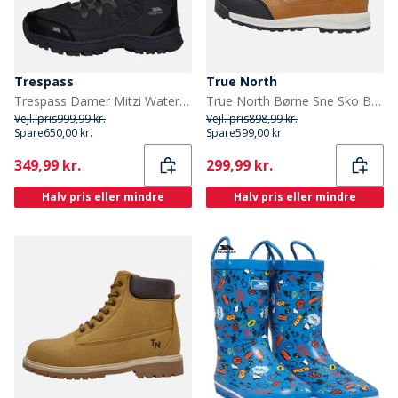
Trespass
True North
Trespass Damer Mitzi Waterproof Vandrestøvler Mørk Trækulsgrå
True North Børne Sne Sko Brun
Vejl. pris
999,99 kr.
Vejl. pris
898,99 kr.
Spare
650,00 kr.
Spare
599,00 kr.
Current
Current
349,99 kr.
299,99 kr.
Halv pris eller mindre
Halv pris eller mindre