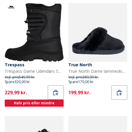
Trespass
True North
Trespass Dame Udendørs Sort
True North Dame lammeskind hjemmesko Sort
Vejl. pris
549,99 kr.
Vejl. pris
369,99 kr.
Spare
320,00 kr.
Spare
170,00 kr.
Current
Current
229,99 kr.
199,99 kr.
Halv pris eller mindre