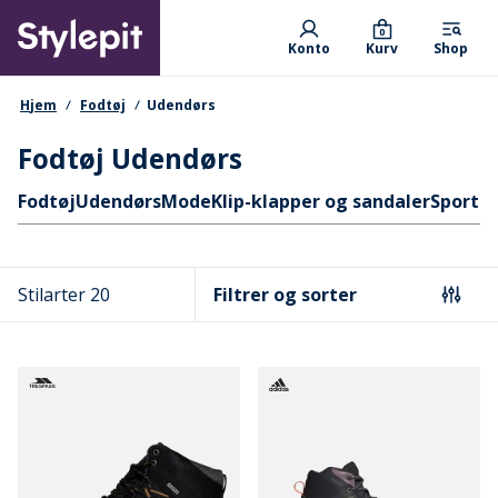
Skip
Primary departments
to
0
Konto
Kurv
Shop
main
content
navigationssti
Hjem
Fodtøj
Udendørs
Fodtøj Udendørs
Hurtige links
Fodtøj
Udendørs
Mode
Klip-klapper og sandaler
Sport
S
Stilarter 20
Filtrer og sorter