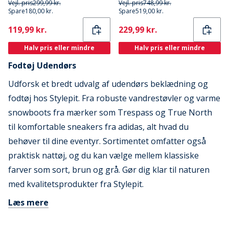
Vejl. pris
299,99 kr.
Vejl. pris
748,99 kr.
Spare
180,00 kr.
Spare
519,00 kr.
Current
Current
119,99 kr.
229,99 kr.
Halv pris eller mindre
Halv pris eller mindre
Fodtøj Udendørs
Udforsk et bredt udvalg af udendørs beklædning og
fodtøj hos Stylepit. Fra robuste vandrestøvler og varme
snowboots fra mærker som Trespass og True North
til komfortable sneakers fra adidas, alt hvad du
behøver til dine eventyr. Sortimentet omfatter også
praktisk nattøj, og du kan vælge mellem klassiske
farver som sort, brun og grå. Gør dig klar til naturen
med kvalitetsprodukter fra Stylepit.
Læs mere