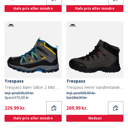
Halv pris eller mindre
Halv pris eller mindre
Trespass
Trespass
Trespass Børn Gillon 2 Mid Waterproof Vandrestøvler Sort
Trespass Herre Vandrestøvler Brun
Vejl. pris
599,99 kr.
Vejl. pris
999,99 kr.
Spare
370,00 kr.
Var
284,99 kr.
Current
Current
229,99 kr.
269,99 kr.
Halv pris eller mindre
Nedsat