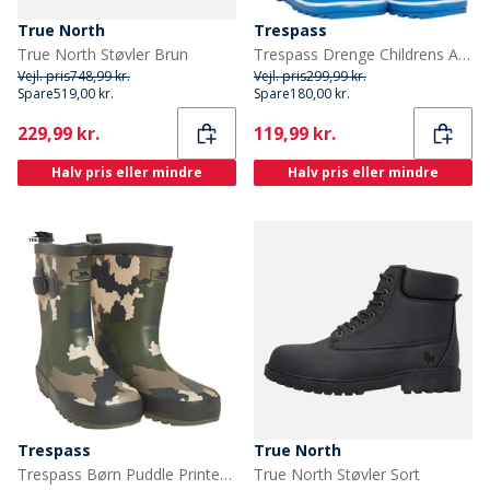
True North
Trespass
True North Støvler Brun
Trespass Drenge Childrens Apolloton Cartoon Printed Wellington Gummistøvler Blå
Vejl. pris
748,99 kr.
Vejl. pris
299,99 kr.
Spare
519,00 kr.
Spare
180,00 kr.
Current
Current
229,99 kr.
119,99 kr.
Halv pris eller mindre
Halv pris eller mindre
Trespass
True North
Trespass Børn Puddle Printed Gummistøvler Grøn
True North Støvler Sort