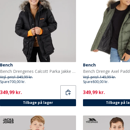
Bench
Bench
Bench Drengenes Calcott Parka Jakke Sort
Bench Drenge Axel Padd
Vejl. pris
1.049,99 kr.
Vejl. pris
1.149,99 kr.
Spare
700,00 kr.
Spare
800,00 kr.
Current
Current
349,99 kr.
349,99 kr.
Tilbage på lager
Tilbage på l