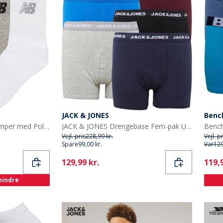
JACK & JONES
Benc
New Balance Junior Strømper med Polstring 3-Pak Multi
JACK & JONES Drengebase Fem-pak Underbukser Multi
Vejl. pris
228,99 kr.
Vejl. p
Spare
99,00 kr.
Var
129
Current
Curr
129,99 kr.
119,9
 mindre