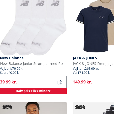
New Balance
JACK & JONES
New Balance Junior Strømper med Polstring 3-pak Hvid
Vejl. pris
79,99 kr.
Vejl. pris
268,99 kr.
Spare
40,00 kr.
Var
174,99 kr.
Current
Current
39,99 kr.
149,99 kr.
Halv pris eller mindre