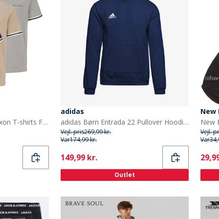
adidas
New 
JACK & JONES Drenge Jaxon T-shirts Flerfarvet
adidas Børn Entrada 22 Pullover Hoodie Team Navy Blue
Vejl. pris
269,99 kr.
Vejl. p
Var
174,99 kr.
Var
34,
Current
Curr
149,99 kr.
29,99
Outlet