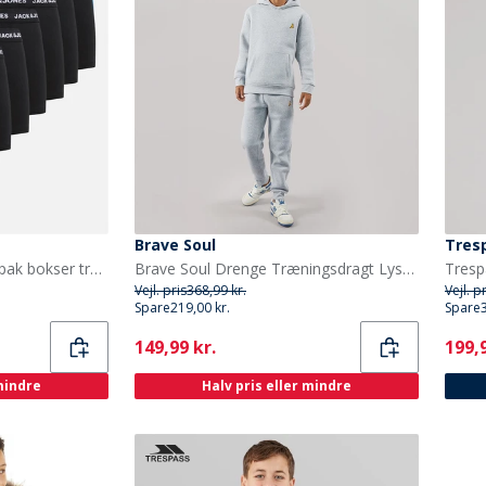
Brave Soul
Tres
JACK & JONES Drenge ti pak bokser trusser Sort
Brave Soul Drenge Træningsdragt Lysegrå Melange
Vejl. pris
368,99 kr.
Vejl. p
Spare
219,00 kr.
Spare
Current
Curr
149,99 kr.
199,9
 mindre
Halv pris eller mindre