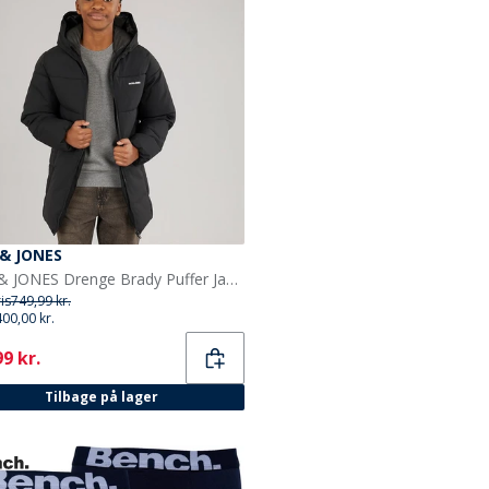
 & JONES
JACK & JONES Drenge Brady Puffer Jakke Sort
ris
749,99 kr.
400,00 kr.
ent
9 kr.
Tilbage på lager