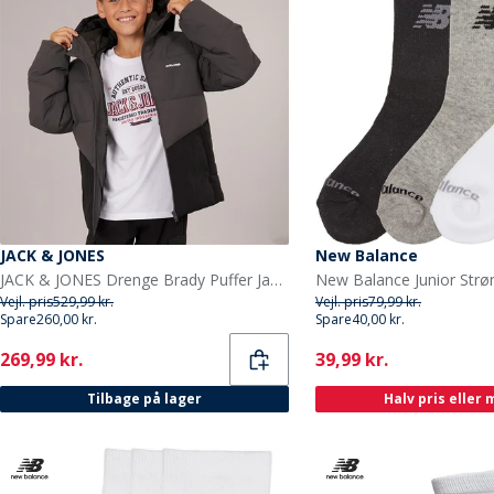
JACK & JONES
New Balance
JACK & JONES Drenge Brady Puffer Jakke Asfalt
Vejl. pris
529,99 kr.
Vejl. pris
79,99 kr.
Spare
260,00 kr.
Spare
40,00 kr.
Current
Current
269,99 kr.
39,99 kr.
Tilbage på lager
Halv pris eller