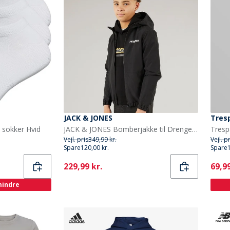
JACK & JONES
Tres
 sokker Hvid
JACK & JONES Bomberjakke til Drenge Sort
Vejl. pris
349,99 kr.
Vejl. p
Spare
120,00 kr.
Spare
Current
Curr
229,99 kr.
69,99
 mindre