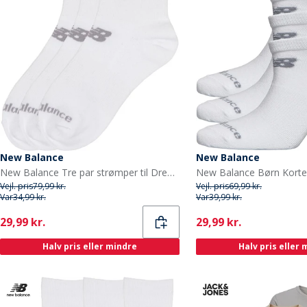
New Balance
New Balance
New Balance Tre par strømper til Drenge i kvartlængde hvid
New Balance Børn Korte
Vejl. pris
79,99 kr.
Vejl. pris
69,99 kr.
Var
34,99 kr.
Var
39,99 kr.
Current
Current
29,99 kr.
29,99 kr.
Halv pris eller mindre
Halv pris eller