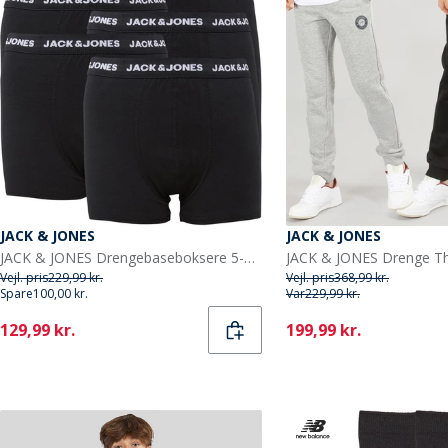
JACK & JONES
JACK & JONES
JACK & JONES Drengebaseboksere 5-pak Sort
Vejl. pris
229,99 kr.
Vejl. pris
368,99 kr.
Spare
100,00 kr.
Var
229,99 kr.
Current
Current
129,99 kr.
199,99 kr.