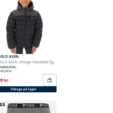
POLO ASSN.
U.S. POLO ASSN. Drenge Farveblok Åg Pufferjakke Sort
ris
629,99 kr.
300,00 kr.
ent
9 kr.
Tilbage på lager