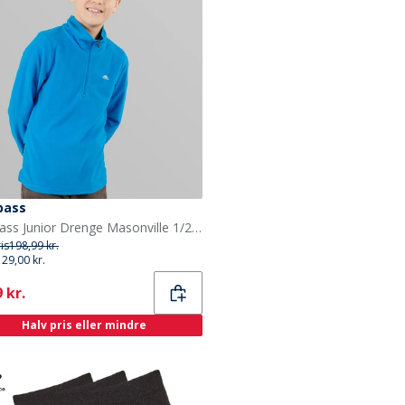
pass
Trespass Junior Drenge Masonville 1/2 Lynlås Mikro Fleece Kobolt
ris
198,99 kr.
129,00 kr.
ent
 kr.
Halv pris eller mindre