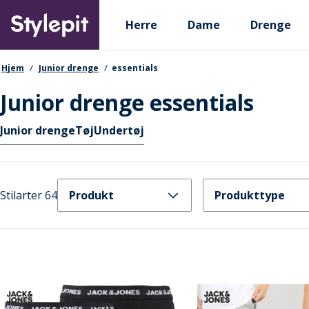
Skip
Primary departments
to
Herre
Dame
Drenge
main
content
navigationssti
Hjem
Junior drenge
essentials
Junior drenge essentials
Hurtige links
Junior drenge
Tøj
Undertøj
Stilarter 64
Produkt
Produkttype