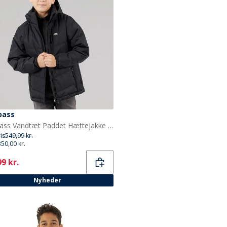
pass
Trespass Vandtæt Paddet Hættejakke til Drenge Figo Sort
ris
549,99 kr.
350,00 kr.
ent
9 kr.
Nyheder