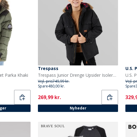
Trespass
U.S. 
et Parka Khaki
Trespass Junior Drenge Upsider Isoleret Vandtæt Parka Sort
Vejl. pris
749,99 kr.
Vejl. p
Spare
480,00 kr.
Spare
Current
Curr
269,99 kr.
329,9
ager
Nyheder