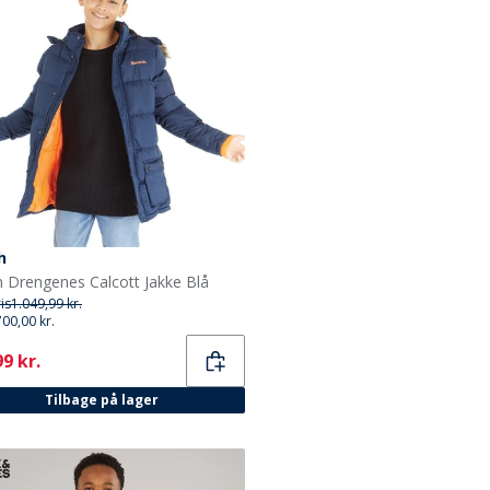
h
 Drengenes Calcott Jakke Blå
ris
1.049,99 kr.
700,00 kr.
ent
9 kr.
Tilbage på lager