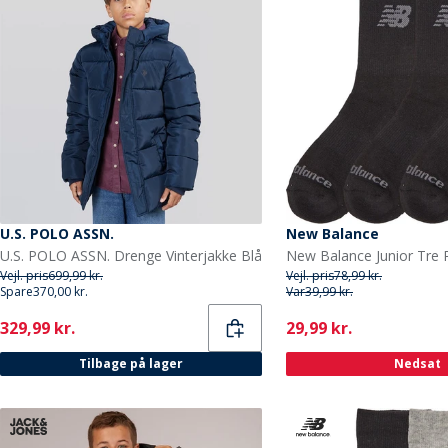
U.S. POLO ASSN.
New Balance
U.S. POLO ASSN. Drenge Vinterjakke Blå
Vejl. pris
699,99 kr.
Vejl. pris
78,99 kr.
Spare
370,00 kr.
Var
39,99 kr.
Current
Current
329,99 kr.
29,99 kr.
Tilbage på lager
Nedsat