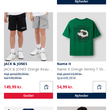
Nyheder
JACK & JONES
Name It
JACK & JONES Drenge Beau To Pak Shorts Sort
Name It Drenge Hennry T Shirt Bosphorus
Vejl. pris
299,99 kr.
Vejl. pris
119,99 kr.
Var
199,99 kr.
Spare
65,00 kr.
Current
Current
149,99 kr.
54,99 kr.
Outlet
Nyheder