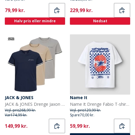
Current
Current
79,99 kr.
229,99 kr.
Halv pris eller mindre
Nedsat
JACK & JONES
Name It
JACK & JONES Drenge Jaxon T-shirts Flerfarvet
Name It Drenge Fabio T-shirt Bright White
Vejl. pris
268,99 kr.
Vejl. pris
129,99 kr.
Var
174,99 kr.
Spare
70,00 kr.
Current
Current
149,99 kr.
59,99 kr.