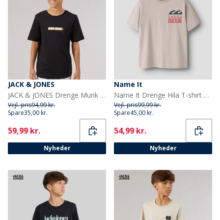
JACK & JONES
Name It
JACK & JONES Drenge Munk T-shirt Sort
Name It Drenge Hila T-shirt Chateau Gray
Vejl. pris
94,99 kr.
Vejl. pris
99,99 kr.
Spare
35,00 kr.
Spare
45,00 kr.
Current
Current
59,99 kr.
54,99 kr.
Nyheder
Nyheder