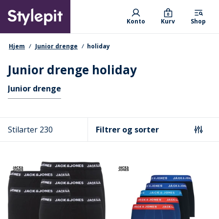
Skip
Primary departments
to
0
Konto
Kurv
Shop
main
content
navigationssti
Hjem
Junior drenge
holiday
Junior drenge holiday
Hurtige links
Junior drenge
Stilarter 230
Filtrer og sorter