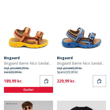
Bisgaard
Bisgaard
Bisgaard Børne Nico Sandaler Lemon Mix
Bisgaard Børne Nico Sandaler Cobalt Mix
Vejl. pris
449,99 kr.
Vejl. pris
449,99 kr.
Var
229,99 kr.
Spare
220,00 kr.
Current
Current
189,99 kr.
229,99 kr.
Outlet