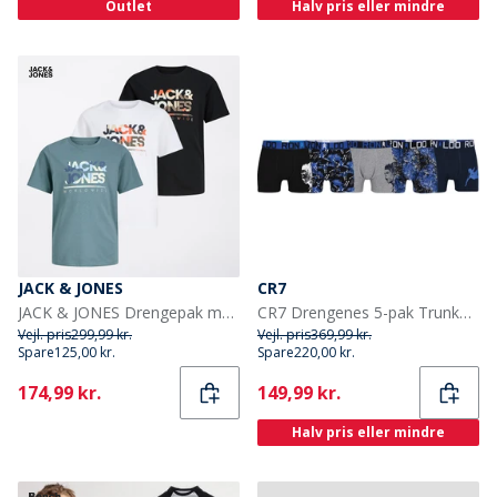
Outlet
Halv pris eller mindre
JACK & JONES
CR7
JACK & JONES Drengepak med 3 Luke T-shirts Sort
CR7 Drengenes 5-pak Trunker Multifarvet
Vejl. pris
299,99 kr.
Vejl. pris
369,99 kr.
Spare
125,00 kr.
Spare
220,00 kr.
Current
Current
174,99 kr.
149,99 kr.
Halv pris eller mindre