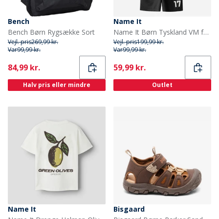
Bench
Name It
Bench Børn Rygsække Sort
Name It Børn Tyskland VM fodbold Sæt Bright White Germany
Vejl. pris
269,99 kr.
Vejl. pris
199,99 kr.
Var
99,99 kr.
Var
99,99 kr.
Current
Current
84,99 kr.
59,99 kr.
Halv pris eller mindre
Outlet
Name It
Bisgaard