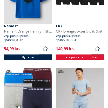
Name It
CR7
Name It Drenge Hennry T Shirt Deep Ultramarine
CR7 Drengebøkser 5-pak Sort
Vejl. pris
119,99 kr.
Vejl. pris
369,99 kr.
Spare
65,00 kr.
Spare
220,00 kr.
Current
Current
54,99 kr.
149,99 kr.
Nyheder
Halv pris eller mindre