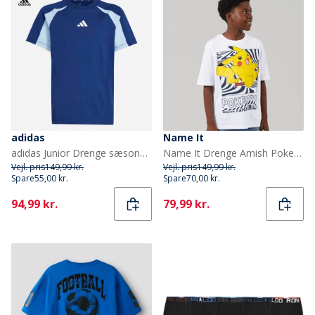
adidas
Name It
adidas Junior Drenge sæsonens basale tøj farveblok t shirt Dark Blue/Glow Blue/Hvid
Name It Drenge Amish Pokemon T Shirt Bright White
Vejl. pris
149,99 kr.
Vejl. pris
149,99 kr.
Spare
55,00 kr.
Spare
70,00 kr.
Current
Current
94,99 kr.
79,99 kr.