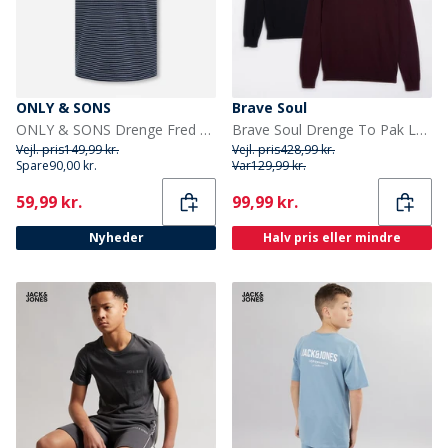
ONLY & SONS
Brave Soul
ONLY & SONS Drenge Fred Liv T Shirt Navy Blazer
Brave Soul Drenge To Pak Langærmet Poloshirts Multi
Vejl. pris
149,99 kr.
Vejl. pris
428,99 kr.
Spare
90,00 kr.
Var
129,99 kr.
Current
Current
59,99 kr.
99,99 kr.
Nyheder
Halv pris eller mindre