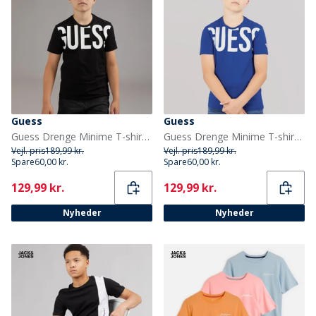
Guess
Guess
Guess Drenge Minime T-shirt Jet Black A996
Guess Drenge Minime T-shirt Florescent Blue
Vejl. pris
189,99 kr.
Vejl. pris
189,99 kr.
Spare
60,00 kr.
Spare
60,00 kr.
Current
Current
129,99 kr.
129,99 kr.
Nyheder
Nyheder