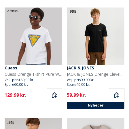
Guess
JACK & JONES
Guess Drenge T-shirt Pure White
JACK & JONES Drenge Cleveland T-shirt Sort
Vejl. pris
189,99 kr.
Vejl. pris
99,99 kr.
Spare
60,00 kr.
Spare
40,00 kr.
Current
Current
129,99 kr.
59,99 kr.
Nyheder