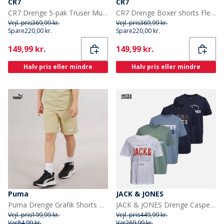
CR7
CR7
CR7 Drenge 5-pak Truser Multifarvet
CR7 Drenge Boxer shorts Flerfarvet
Vejl. pris
369,99 kr.
Vejl. pris
369,99 kr.
Spare
220,00 kr.
Spare
220,00 kr.
Current
Current
149,99 kr.
149,99 kr.
Halv pris eller mindre
Halv pris eller mindre
Puma
JACK & JONES
Puma Drenge Grafik Shorts Putty
JACK & JONES Drenge Casper Fem pak T-shirts Iceberg Green
Vejl. pris
199,99 kr.
Vejl. pris
449,99 kr.
Var
84,99 kr.
Var
269,99 kr.