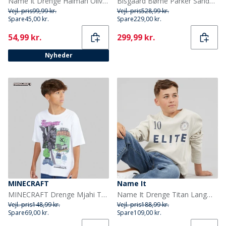
Name It Drenge Halman Olivengrøn T Shirt Cloud Dancer/Olive
Bisgaard Børne Parker Sandaler Cacao Beige
Vejl. pris
99,99 kr.
Vejl. pris
528,99 kr.
Spare
45,00 kr.
Spare
229,00 kr.
Current
Current
54,99 kr.
299,99 kr.
Nyheder
MINECRAFT
Name It
MINECRAFT Drenge Mjahi T-shirt Bright White
Name It Drenge Titan Langærmet T-shirt Moonbeam
Vejl. pris
148,99 kr.
Vejl. pris
188,99 kr.
Spare
69,00 kr.
Spare
109,00 kr.