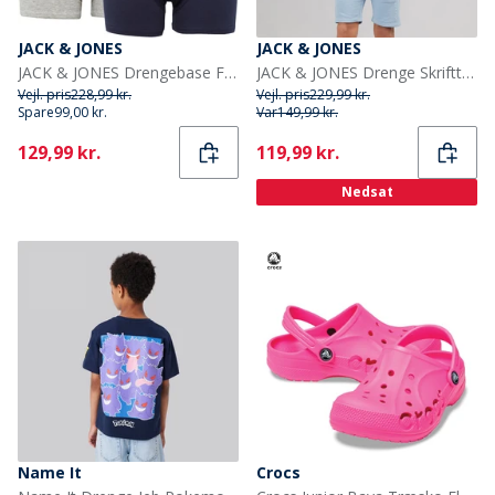
JACK & JONES
JACK & JONES
JACK & JONES Drengebase Fem-pak Underbukser Multi
JACK & JONES Drenge Skrifttype T-shirt Og Shorts Sæt Ashley Blue
Vejl. pris
228,99 kr.
Vejl. pris
229,99 kr.
Spare
99,00 kr.
Var
149,99 kr.
Current
Current
129,99 kr.
119,99 kr.
Nedsat
Name It
Crocs