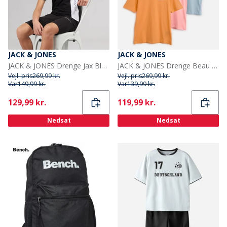
JACK & JONES
JACK & JONES
JACK & JONES Drenge Jax Blok T Shirt Og Shorts Sæt Sort
JACK & JONES Drenge Beau tre pak T-shirts Quartz Pink
Vejl. pris
269,99 kr.
Vejl. pris
269,99 kr.
Var
149,99 kr.
Var
139,99 kr.
Current
Current
129,99 kr.
119,99 kr.
Nedsat
Nedsat