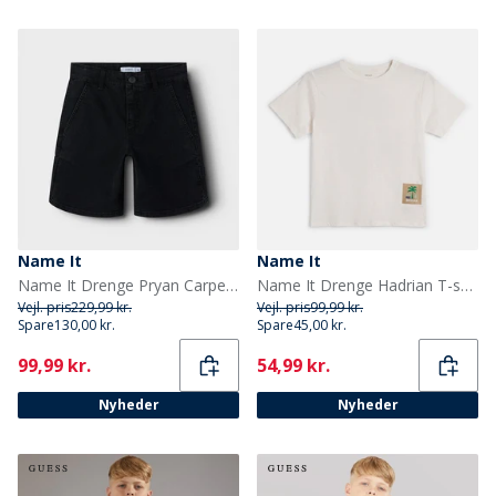
Name It
Name It
Name It Drenge Pryan Carpenter Denim Shorts Black Denim
Name It Drenge Hadrian T-shirt Cloud Dancer/Football
Vejl. pris
229,99 kr.
Vejl. pris
99,99 kr.
Spare
130,00 kr.
Spare
45,00 kr.
Current
Current
99,99 kr.
54,99 kr.
Nyheder
Nyheder