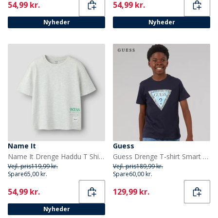
Current
Current
54,99 kr.
54,99 kr.
Nyheder
Nyheder
Name It
Guess
Name It Drenge Haddu T Shirt Light Grey Melange
Guess Drenge T-shirt Smart Blue
Vejl. pris
119,99 kr.
Vejl. pris
189,99 kr.
Spare
65,00 kr.
Spare
60,00 kr.
Current
Current
54,99 kr.
129,99 kr.
Nyheder