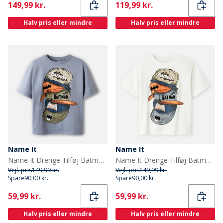
Current
Current
149,99 kr.
119,99 kr.
Halv pris eller mindre
Halv pris eller mindre
Name It
Name It
Name It Drenge Tilføj Batman T Shirt Tradewinds
Name It Drenge Tilføj Batman T Shirt Cloud Dancer
Vejl. pris
149,99 kr.
Vejl. pris
149,99 kr.
Spare
90,00 kr.
Spare
90,00 kr.
Current
Current
59,99 kr.
59,99 kr.
Halv pris eller mindre
Halv pris eller mindre