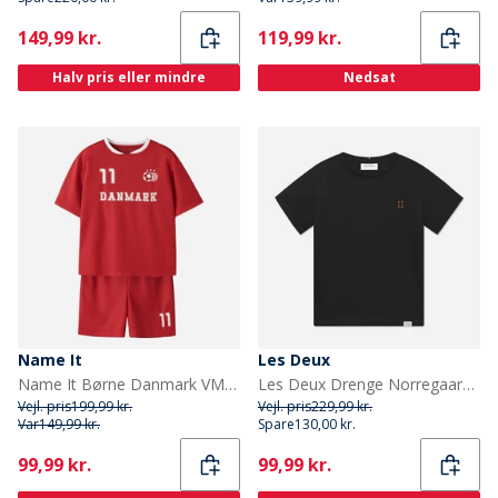
Current
Current
149,99 kr.
119,99 kr.
Halv pris eller mindre
Nedsat
Name It
Les Deux
Name It Børne Danmark VM Fodbold Sæt True Red Denmark
Les Deux Drenge Norregaard T Shirt Sort/Orange
Vejl. pris
199,99 kr.
Vejl. pris
229,99 kr.
Var
149,99 kr.
Spare
130,00 kr.
Current
Current
99,99 kr.
99,99 kr.