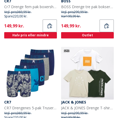
CR7
BOSS
Cr7 Drenge fem pak boxershorts sort
BOSS Drenge tre pak bokser sort
Vejl. pris
369,99 kr.
Vejl. pris
299,99 kr.
Spare
220,00 kr.
Var
199,99 kr.
Current
Current
149,99 kr.
149,99 kr.
Halv pris eller mindre
Outlet
CR7
JACK & JONES
CR7 Drengenes 5-pak Truser Multifarvet
JACK & JONES Drenge T-shirts Jason 3-pak Sort
Vejl. pris
369,99 kr.
Vejl. pris
299,99 kr.
Spare
220,00 kr.
Var
139,99 kr.