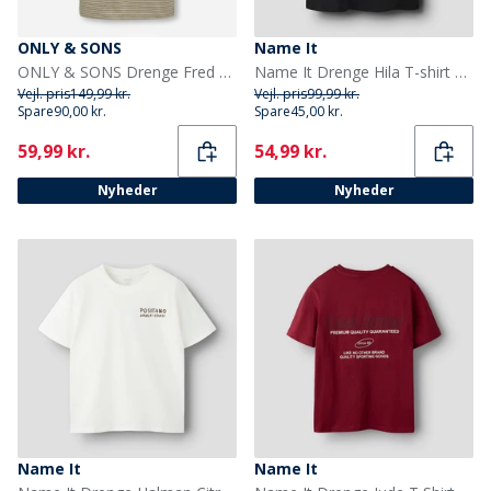
ONLY & SONS
Name It
ONLY & SONS Drenge Fred Liv T Shirt Desert Taupe
Name It Drenge Hila T-shirt Sort
Vejl. pris
149,99 kr.
Vejl. pris
99,99 kr.
Spare
90,00 kr.
Spare
45,00 kr.
Current
Current
59,99 kr.
54,99 kr.
Nyheder
Nyheder
Name It
Name It