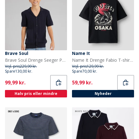
Brave Soul
Name It
Brave Soul Drenge Seeger Polo Skjorte Navy
Name It Drenge Fabio T-shirt Black Beauty
Vejl. pris
229,99 kr.
Vejl. pris
129,99 kr.
Spare
130,00 kr.
Spare
70,00 kr.
Current
Current
99,99 kr.
59,99 kr.
Halv pris eller mindre
Nyheder