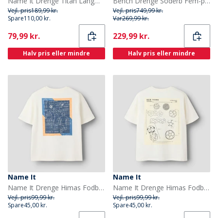
Name It Drenge Titan Langærmet T-shirt Navy Blazer
Bench Drenge Soderb Fem-pak T-shirts Kobolt/Teal/Grå Melange/Khakigrøn/Sort
Vejl. pris
189,99 kr.
Vejl. pris
749,99 kr.
Spare
110,00 kr.
Var
269,99 kr.
Current
Current
79,99 kr.
229,99 kr.
Halv pris eller mindre
Halv pris eller mindre
Name It
Name It
Name It Drenge Himas Fodbold T Shirt Cloud Dancer
Name It Drenge Himas Fodbold T-Shirt Cloud Dancer/Football
Vejl. pris
99,99 kr.
Vejl. pris
99,99 kr.
Spare
45,00 kr.
Spare
45,00 kr.