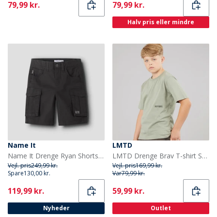
Current
Current
79,99 kr.
79,99 kr.
Halv pris eller mindre
Name It
LMTD
Name It Drenge Ryan Shorts Black Oyster
LMTD Drenge Brav T-shirt Shadow
Vejl. pris
249,99 kr.
Vejl. pris
169,99 kr.
Spare
130,00 kr.
Var
79,99 kr.
Current
Current
119,99 kr.
59,99 kr.
Nyheder
Outlet