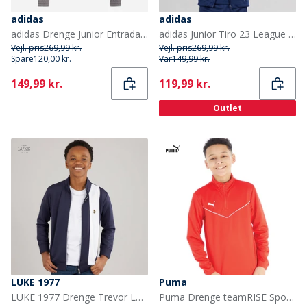
adidas
adidas
adidas Drenge Junior Entrada 22 1/4 Zip Træningsbluse Team Grey Four
adidas Junior Tiro 23 League Træningsjakke Team Navy Blue
Vejl. pris
269,99 kr.
Vejl. pris
269,99 kr.
Spare
120,00 kr.
Var
149,99 kr.
Current
Current
149,99 kr.
119,99 kr.
Outlet
LUKE 1977
Puma
LUKE 1977 Drenge Trevor Løbe overdele Blå
Puma Drenge teamRISE Sport træningstrøjer Rød