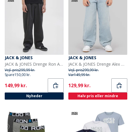
JACK & JONES
JACK & JONES
JACK & JONES Drenge Ron Akm 823 Jeans Black Denim
JACK & JONES Drenge Alex Norrebro SQ 150 Baggy Fit Jeans Blue Denim
Vejl. pris
299,99 kr.
Vejl. pris
299,99 kr.
Spare
150,00 kr.
Var
149,99 kr.
Current
Current
149,99 kr.
129,99 kr.
Nyheder
Halv pris eller mindre