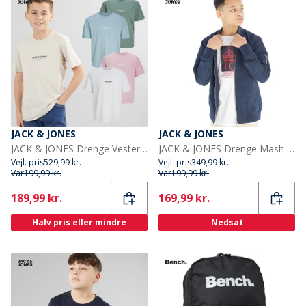
JACK & JONES
JACK & JONES
JACK & JONES Drenge Vesterbro Fem-pak Crew Neck T-shirts Bjerg Forår
JACK & JONES Drenge Mash Bomberjakke Blå Blazer
Vejl. pris
529,99 kr.
Vejl. pris
349,99 kr.
Var
199,99 kr.
Var
199,99 kr.
Current
Current
189,99 kr.
169,99 kr.
Halv pris eller mindre
Nedsat