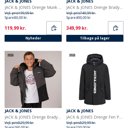
JACK & JONES
JACK & JONES
JACK & JONES Drenge Munk Sweatshirt Sort
JACK & JONES Drenge Brady Puffer Jakke Sort
Vejl. pris
199,99 kr.
Vejl. pris
749,99 kr.
Spare
80,00 kr.
Spare
400,00 kr.
Current
Current
119,99 kr.
349,99 kr.
Nyheder
Tilbage på lager
JACK & JONES
JACK & JONES
JACK & JONES Drenge Brady Puffer Jakke Asfalt
JACK & JONES Drenge Fen Parka Sort
Vejl. pris
529,99 kr.
Vejl. pris
529,99 kr.
Spare
260,00 kr.
Spare
230,00 kr.