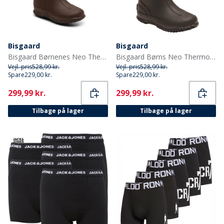
Bisgaard
Bisgaard
Bisgaard Børnenes Neo Thermo Gummistøvler Blå
Bisgaard Børns Neo Thermo Gummistøvler Sort
Vejl. pris
528,99 kr.
Vejl. pris
528,99 kr.
Spare
229,00 kr.
Spare
229,00 kr.
Current
Current
299,99 kr.
299,99 kr.
Tilbage på lager
Tilbage på lager