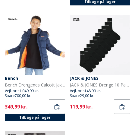
Tilbage på lager
Bench
JACK & JONES
Bench Drengenes Calcott Jakke Blå
JACK & JONES Drenge 10 Par Regn Tennissokker Sorte
Vejl. pris
1.049,99 kr.
Vejl. pris
148,99 kr.
Spare
700,00 kr.
Spare
29,00 kr.
Current
Current
349,99 kr.
119,99 kr.
Tilbage på lager