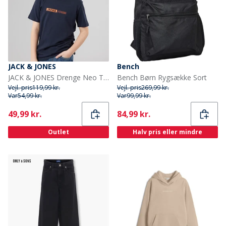
JACK & JONES
Bench
JACK & JONES Drenge Neo T-shirt Sky Captain
Bench Børn Rygsække Sort
Vejl. pris
119,99 kr.
Vejl. pris
269,99 kr.
Var
54,99 kr.
Var
99,99 kr.
Current
Current
49,99 kr.
84,99 kr.
Outlet
Halv pris eller mindre