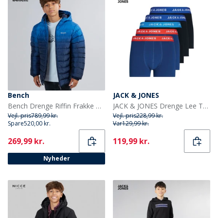
Bench
JACK & JONES
Bench Drenge Riffin Frakke Navy
JACK & JONES Drenge Lee Trunks 5-pak Surf The Web
Vejl. pris
789,99 kr.
Vejl. pris
228,99 kr.
Spare
520,00 kr.
Var
129,99 kr.
Current
Current
269,99 kr.
119,99 kr.
Nyheder