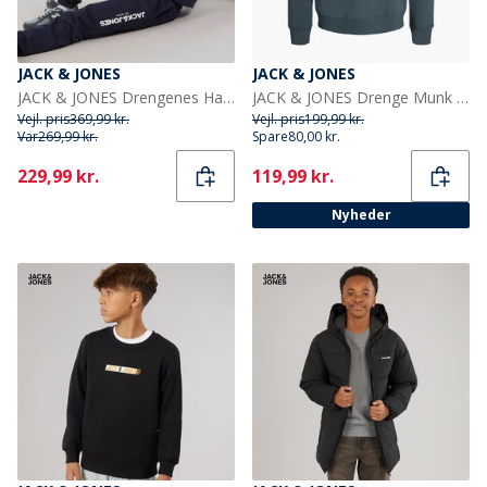
JACK & JONES
JACK & JONES
JACK & JONES Drengenes Harry Træningsdragt Blå Blazer
JACK & JONES Drenge Munk Sweatshirt Turbulence
Vejl. pris
369,99 kr.
Vejl. pris
199,99 kr.
Var
269,99 kr.
Spare
80,00 kr.
Current
Current
229,99 kr.
119,99 kr.
Nyheder