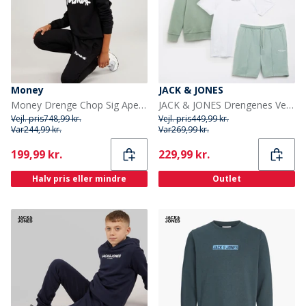
Money
JACK & JONES
Money Drenge Chop Sig Ape Crew Træningsdragt Sort
JACK & JONES Drengenes Vesterbr Sweatshirt T-shirt Og Shorts Co-Ord Sæt Isgrøn
Vejl. pris
748,99 kr.
Vejl. pris
449,99 kr.
Var
244,99 kr.
Var
269,99 kr.
Current
Current
199,99 kr.
229,99 kr.
Halv pris eller mindre
Outlet