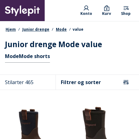
Skip
Primary departments
to
0
Konto
Kurv
Shop
main
content
navigationssti
Hjem
Junior drenge
Mode
value
Junior drenge Mode value
Hurtige links
Mode
Mode shorts
Stilarter 465
Filtrer og sorter