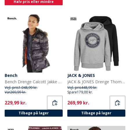
Halv pris eller mindre
Bench
JACK & JONES
Bench Drenge Calcott Jakke Sort Digi Camo
JACK & JONES Drenge Thomas To-Pak Hoodies Lysegrå Melange/Sort
Vejl. pris
1.048,99 kr.
Vejl. pris
448,99 kr.
Var
269,99 kr.
Spare
179,00 kr.
Current
Current
229,99 kr.
269,99 kr.
Tilbage på lager
Tilbage på lager