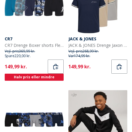
CR7
JACK & JONES
CR7 Drenge Boxer shorts Flerfarvet
JACK & JONES Drenge Jaxon T-shirts Flerfarvet
Vejl. pris
369,99 kr.
Vejl. pris
268,99 kr.
Spare
220,00 kr.
Var
174,99 kr.
Current
Current
149,99 kr.
149,99 kr.
Halv pris eller mindre