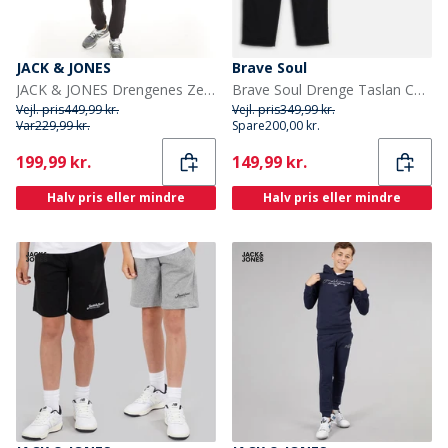
JACK & JONES
Brave Soul
JACK & JONES Drengenes Zero Træningsdragt sort
Brave Soul Drenge Taslan Cargo Bukser Sort
Vejl. pris
449,99 kr.
Vejl. pris
349,99 kr.
Var
229,99 kr.
Spare
200,00 kr.
Current
Current
199,99 kr.
149,99 kr.
Halv pris eller mindre
Halv pris eller mindre