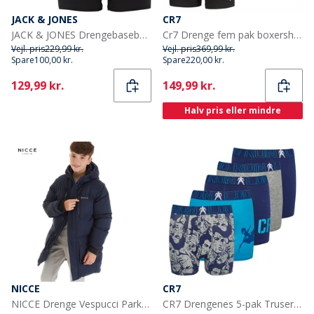
JACK & JONES
CR7
JACK & JONES Drengebaseboksere 5-pak Sort
Cr7 Drenge fem pak boxershorts sort
Vejl. pris
229,99 kr.
Vejl. pris
369,99 kr.
Spare
100,00 kr.
Spare
220,00 kr.
Current
Current
129,99 kr.
149,99 kr.
Halv pris eller mindre
NICCE
CR7
NICCE Drenge Vespucci Parka Blå
CR7 Drengenes 5-pak Truser Multifarvet