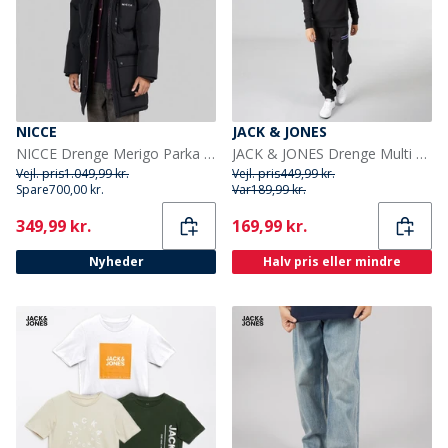
NICCE
JACK & JONES
NICCE Drenge Merigo Parka Jakke Sort
JACK & JONES Drenge Multi Træningstøj Sort
Vejl. pris
1.049,99 kr.
Vejl. pris
449,99 kr.
Spare
700,00 kr.
Var
189,99 kr.
Current
Current
349,99 kr.
169,99 kr.
Nyheder
Halv pris eller mindre