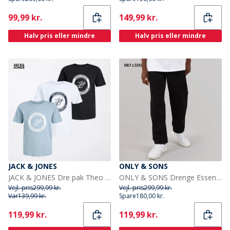
Current
Current
99,99 kr.
149,99 kr.
Halv pris eller mindre
Halv pris eller mindre
JACK & JONES
ONLY & SONS
JACK & JONES Dre pak Theo T-shirts til Drenge Multi
ONLY & SONS Drenge Essential Polo Shirt Washed Black
Vejl. pris
299,99 kr.
Vejl. pris
299,99 kr.
Var
139,99 kr.
Spare
180,00 kr.
Current
Current
119,99 kr.
119,99 kr.