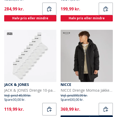
Current
Current
284,99 kr.
199,99 kr.
Halv pris eller mindre
Halv pris eller mindre
JACK & JONES
NICCE
JACK & JONES Drenge 10-pak Regen Tennissokker Hvid
NICCE Drenge Momoa Jakke Sort
Vejl. pris
149,99 kr.
Vejl. pris
999,99 kr.
Spare
30,00 kr.
Spare
630,00 kr.
Current
Current
119,99 kr.
369,99 kr.