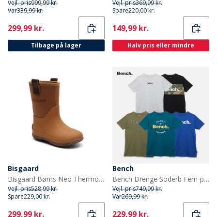
Vejl. pris
999,99 kr.
Vejl. pris
369,99 kr.
Var
339,99 kr.
Spare
220,00 kr.
Current
Current
299,99 kr.
149,99 kr.
Tilbage på lager
Halv pris eller mindre
Bisgaard
Bench
Bisgaard Børns Neo Thermo Gummistøvler Kamel
Bench Drenge Soderb Fem-pak T-shirts Kobolt/Teal/Grå Melange/Khakigrøn/Sort
Vejl. pris
528,99 kr.
Vejl. pris
749,99 kr.
Spare
229,00 kr.
Var
269,99 kr.
Current
Current
299,99 kr.
229,99 kr.