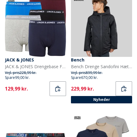
JACK & JONES
Bench
JACK & JONES Drengebase Fem-pak Underbukser Multi
Bench Drenge Sandofini Hættejakke Sort
Vejl. pris
228,99 kr.
Vejl. pris
899,99 kr.
Spare
99,00 kr.
Spare
670,00 kr.
Current
Current
129,99 kr.
229,99 kr.
Nyheder