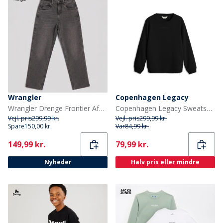
Wrangler
Copenhagen Legacy
Wrangler Drenge Frontier Afslappet Pasform Jeans Dark Space
Copenhagen Legacy Sweatshirt Sort til drenge
Vejl. pris
299,99 kr.
Vejl. pris
299,99 kr.
Spare
150,00 kr.
Var
84,99 kr.
Current
Current
149,99 kr.
79,99 kr.
Nyheder
Halv pris eller mindre