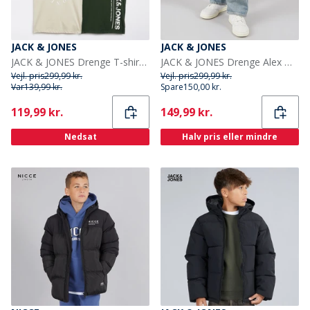
JACK & JONES
JACK & JONES
JACK & JONES Drenge T-shirts Jason 3-pak Sort
JACK & JONES Drenge Alex Orginal AKM 308 Baggy Fit Jeans Blue Denim
Vejl. pris
299,99 kr.
Vejl. pris
299,99 kr.
Var
139,99 kr.
Spare
150,00 kr.
Current
Current
119,99 kr.
149,99 kr.
Nedsat
Halv pris eller mindre