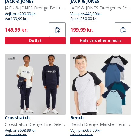
JACK & JONES
JACK & JONES
JACK & JONES Drenge Beau To Pak Shorts Sort
JACK & JONES Drengenes Scripted Tracksuit Blå Blazer
Vejl. pris
299,99 kr.
Vejl. pris
449,99 kr.
Var
199,99 kr.
Spare
250,00 kr.
Current
Current
149,99 kr.
199,99 kr.
Outlet
Halv pris eller mindre
Crosshatch
Bench
Crosshatch Drenge Fire Dele Hættetrøje Sweatshirt T-shirt Og Joggingbukser Sæt Navy/Off White
Bench Drenge Marster Fem Pakke T-Shirts Gråmeleret / Is / Blågrøn / Hvid / Skiferblå
Vejl. pris
698,99 kr.
Vejl. pris
699,99 kr.
Var
299,99 kr.
Var
244,99 kr.