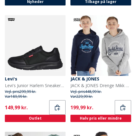
Nyheder
Tilbage på lager
Levi's
JACK & JONES
Levi's Junior Harlem Sneakers Sort/Sort 0562 Black Black 0562
JACK & JONES Drenge Mikk To-pak Hoodies Blå Blazer/Lysegrå Melange
Vejl. pris
299,99 kr.
Vejl. pris
448,99 kr.
Var
189,99 kr.
Var
229,99 kr.
Current
Current
149,99 kr.
199,99 kr.
Outlet
Halv pris eller mindre