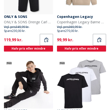
ONLY & SONS
Copenhagen Legacy
ONLY & SONS Drenge Carl Ballon Fit Jeans Washed Black
Copenhagen Legacy Børne Hoodie ørken
Vejl. pris
349,99 kr.
Vejl. pris
369,99 kr.
Spare
230,00 kr.
Spare
270,00 kr.
Current
Current
119,99 kr.
99,99 kr.
Halv pris eller mindre
Halv pris eller mindre