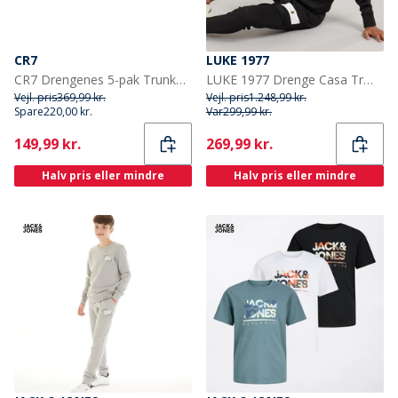
CR7
LUKE 1977
CR7 Drengenes 5-pak Trunker Multifarvet
LUKE 1977 Drenge Casa Træningsdragt Sort/Hvid
Vejl. pris
369,99 kr.
Vejl. pris
1.248,99 kr.
Spare
220,00 kr.
Var
299,99 kr.
Current
Current
149,99 kr.
269,99 kr.
Halv pris eller mindre
Halv pris eller mindre