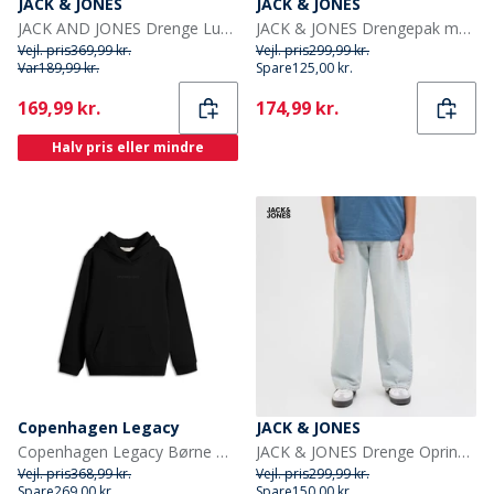
JACK & JONES
JACK & JONES
JACK AND JONES Drenge Luca Træningsdragt Alloy
JACK & JONES Drengepak med 3 Luke T-shirts Sort
Vejl. pris
369,99 kr.
Vejl. pris
299,99 kr.
Var
189,99 kr.
Spare
125,00 kr.
Current
Current
169,99 kr.
174,99 kr.
Halv pris eller mindre
Copenhagen Legacy
JACK & JONES
Copenhagen Legacy Børne Hoodie Sort
JACK & JONES Drenge Oprindelse Vide Ben Jeans Blue Denim
Vejl. pris
368,99 kr.
Vejl. pris
299,99 kr.
Spare
269,00 kr.
Spare
150,00 kr.