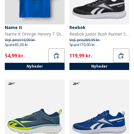
Name It
Reebok
Name It Drenge Hennry T Shirt Deep Ultramarine
Reebok Junior Rush Runner 5 Neutrale løbesko Sort/Sort/Hvid
Vejl. pris
119,99 kr.
Vejl. pris
289,99 kr.
Spare
65,00 kr.
Spare
170,00 kr.
Current
Current
54,99 kr.
119,99 kr.
Nyheder
Nyheder