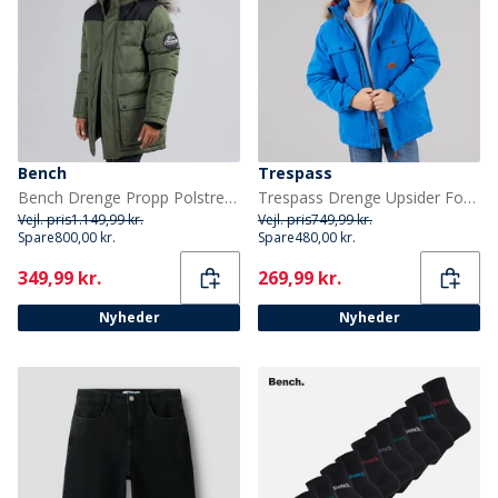
Bench
Trespass
Bench Drenge Propp Polstret Parka Frakke Khaki
Trespass Drenge Upsider Foret Vandtæt Parka Blå
Vejl. pris
1.149,99 kr.
Vejl. pris
749,99 kr.
Spare
800,00 kr.
Spare
480,00 kr.
Current
Current
349,99 kr.
269,99 kr.
Nyheder
Nyheder