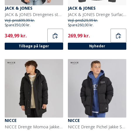
JACK & JONES
JACK & JONES
JACK & JONES Drengenes store parka med aftagelig pels Sort
JACK & JONES Drenge Surface Puffer Jakke Asphalt/Sort
Vejl. pris
699,99 kr.
Vejl. pris
529,99 kr.
Spare
350,00 kr.
Spare
260,00 kr.
Current
Current
349,99 kr.
269,99 kr.
Tilbage på lager
Nyheder
NICCE
NICCE
NICCE Drenge Momoa Jakke Sort
NICCE Drenge Pichel Jakke Sort