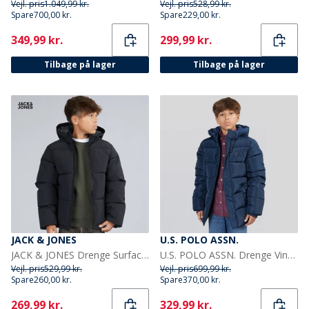
Vejl. pris
1.049,99 kr.
Vejl. pris
528,99 kr.
Spare
700,00 kr.
Spare
229,00 kr.
Current
Current
349,99 kr.
299,99 kr.
Tilbage på lager
Tilbage på lager
JACK & JONES
U.S. POLO ASSN.
JACK & JONES Drenge Surface Puffer Jakke Sort
U.S. POLO ASSN. Drenge Vinterjakke Blå
Vejl. pris
529,99 kr.
Vejl. pris
699,99 kr.
Spare
260,00 kr.
Spare
370,00 kr.
Current
Current
269,99 kr.
329,99 kr.