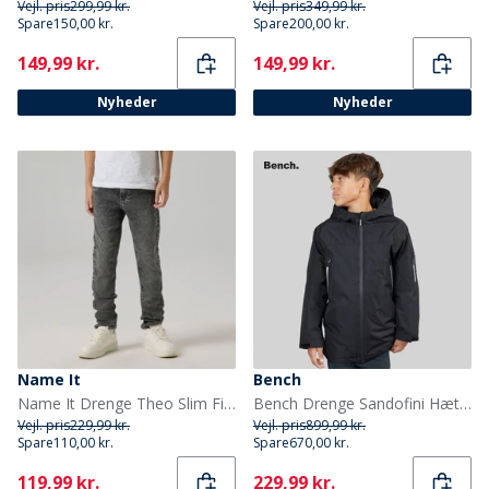
Vejl. pris
299,99 kr.
Vejl. pris
349,99 kr.
Spare
150,00 kr.
Spare
200,00 kr.
Current
Current
149,99 kr.
149,99 kr.
Nyheder
Nyheder
Name It
Bench
Name It Drenge Theo Slim Fit Jeans Medium Grey Denim
Bench Drenge Sandofini Hættejakke Sort
Vejl. pris
229,99 kr.
Vejl. pris
899,99 kr.
Spare
110,00 kr.
Spare
670,00 kr.
Current
Current
119,99 kr.
229,99 kr.