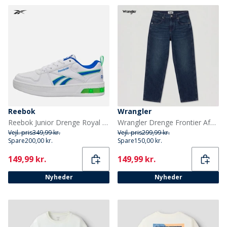
Reebok
Wrangler
Reebok Junior Drenge Royal Prime Step N Flash Træningssko Hvid/Optimum Blue/Solar Lime
Wrangler Drenge Frontier Afslappet Pasform Jeans Blue Black
Vejl. pris
349,99 kr.
Vejl. pris
299,99 kr.
Spare
200,00 kr.
Spare
150,00 kr.
Current
Current
149,99 kr.
149,99 kr.
Nyheder
Nyheder