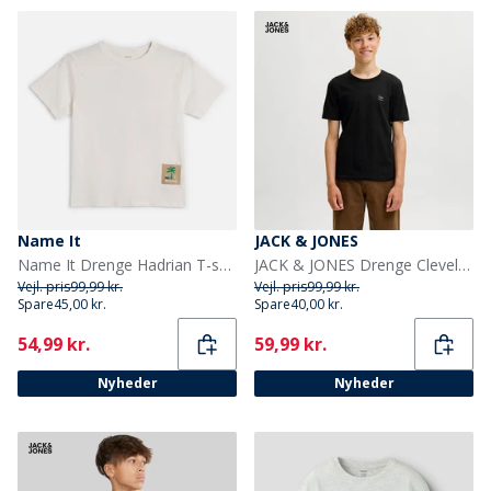
Name It
JACK & JONES
Name It Drenge Hadrian T-shirt Cloud Dancer/Football
JACK & JONES Drenge Cleveland T-shirt Sort
Vejl. pris
99,99 kr.
Vejl. pris
99,99 kr.
Spare
45,00 kr.
Spare
40,00 kr.
Current
Current
54,99 kr.
59,99 kr.
Nyheder
Nyheder