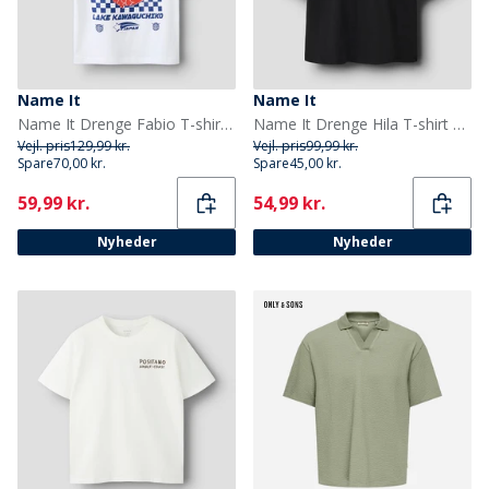
Name It
Name It
Name It Drenge Fabio T-shirt Bright White
Name It Drenge Hila T-shirt Sort
Vejl. pris
129,99 kr.
Vejl. pris
99,99 kr.
Spare
70,00 kr.
Spare
45,00 kr.
Current
Current
59,99 kr.
54,99 kr.
Nyheder
Nyheder