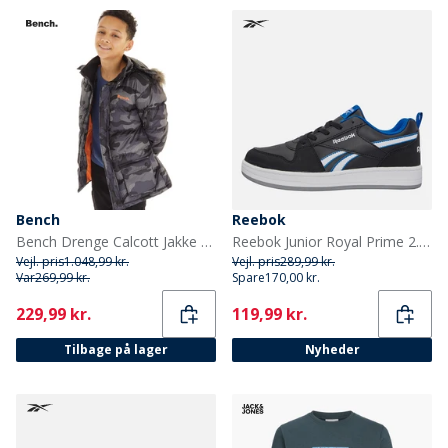
Bench
Reebok
Bench Drenge Calcott Jakke Sort Digi Camo
Reebok Junior Royal Prime 2.0 Træningssko Sort/Hvid/Optimum Blue
Vejl. pris
1.048,99 kr.
Vejl. pris
289,99 kr.
Var
269,99 kr.
Spare
170,00 kr.
Current
Current
229,99 kr.
119,99 kr.
Tilbage på lager
Nyheder