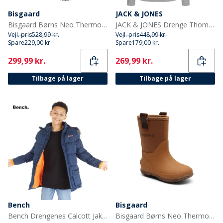
Bisgaard
JACK & JONES
Bisgaard Børns Neo Thermo Gummistøvler Sort
JACK & JONES Drenge Thomas To-Pak Hoodies Lysegrå Melange/Sort
Vejl. pris
528,99 kr.
Vejl. pris
448,99 kr.
Spare
229,00 kr.
Spare
179,00 kr.
Current
Current
299,99 kr.
269,99 kr.
Tilbage på lager
Tilbage på lager
Bench
Bisgaard
Bench Drengenes Calcott Jakke Blå
Bisgaard Børns Neo Thermo Gummistøvler Kamel