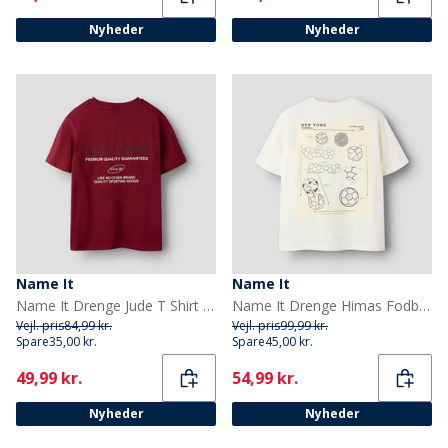
Nyheder
Nyheder
Name It
Name It
Name It Drenge Jude T Shirt Scooter
Name It Drenge Himas Fodbold T-Shirt Cloud Dancer/Football
Vejl. pris
84,99 kr.
Vejl. pris
99,99 kr.
Spare
35,00 kr.
Spare
45,00 kr.
Current
Current
49,99 kr.
54,99 kr.
Nyheder
Nyheder