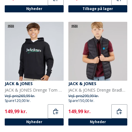
Nyheder
Tilbage på lager
JACK & JONES
JACK & JONES
JACK & JONES Drenge Tom Hættetrøje Sort
JACK & JONES Drenge Bradley Let Varmvest Sort
Vejl. pris
269,99 kr.
Vejl. pris
299,99 kr.
Spare
120,00 kr.
Spare
150,00 kr.
Current
Current
149,99 kr.
149,99 kr.
Nyheder
Nyheder