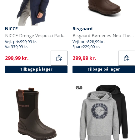
NICCE
Bisgaard
NICCE Drenge Vespucci Parka Blå
Bisgaard Børnenes Neo Thermo Gummistøvler Blå
Vejl. pris
999,99 kr.
Vejl. pris
528,99 kr.
Var
339,99 kr.
Spare
229,00 kr.
Current
Current
299,99 kr.
299,99 kr.
Tilbage på lager
Tilbage på lager