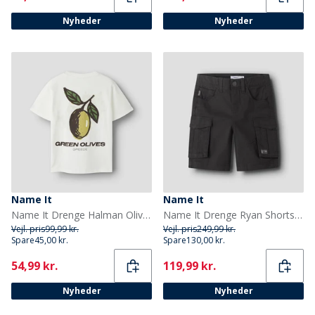
Nyheder
Nyheder
Name It
Name It
Name It Drenge Halman Olivengrøn T Shirt Cloud Dancer/Olive
Name It Drenge Ryan Shorts Black Oyster
Vejl. pris
99,99 kr.
Vejl. pris
249,99 kr.
Spare
45,00 kr.
Spare
130,00 kr.
Current
Current
54,99 kr.
119,99 kr.
Nyheder
Nyheder