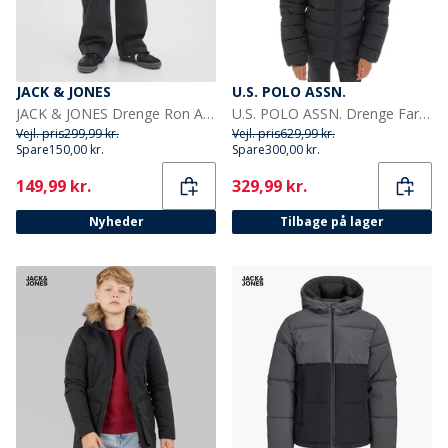
JACK & JONES
U.S. POLO ASSN.
JACK & JONES Drenge Ron Akm 823 Jeans Black Denim
U.S. POLO ASSN. Drenge Farveblok Åg Pufferjakke Sort
Vejl. pris
299,99 kr.
Vejl. pris
629,99 kr.
Spare
150,00 kr.
Spare
300,00 kr.
Current
Current
149,99 kr.
329,99 kr.
Nyheder
Tilbage på lager