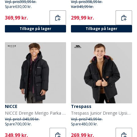
Vejl. pris
999,99 kr.
Vejl. pris
998,99 kr.
Spare
630,00 kr.
Var
349,99 kr.
Current
Current
369,99 kr.
299,99 kr.
Tilbage på lager
Tilbage på lager
NICCE
Trespass
NICCE Drenge Merigo Parka Jakke Sort
Trespass Junior Drenge Upsider Isoleret Vandtæt Parka Sort
Vejl. pris
1.049,99 kr.
Vejl. pris
749,99 kr.
Spare
700,00 kr.
Spare
480,00 kr.
Current
Current
349,99 kr.
269,99 kr.