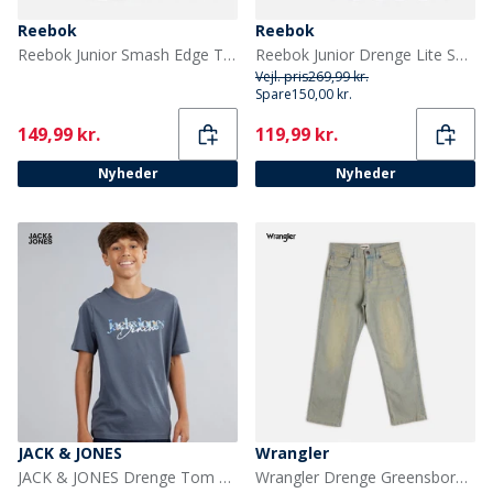
Reebok
Reebok
Reebok Junior Smash Edge Træningssko Sunset Coral/Electric Amber/Gum
Reebok Junior Drenge Lite Spinner neutrale løbesko Washed Black/Grå/Energy Red
Vejl. pris
269,99 kr.
Spare
150,00 kr.
Current
Current
149,99 kr.
119,99 kr.
Nyheder
Nyheder
JACK & JONES
Wrangler
JACK & JONES Drenge Tom T-shirt Turbulence
Wrangler Drenge Greensboro Straight Fit Jeans Trail Wash