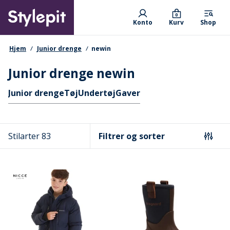
Skip
Primary departments
to
0
Konto
Kurv
Shop
main
content
navigationssti
Hjem
Junior drenge
newin
Junior drenge newin
Hurtige links
Junior drenge
Tøj
Undertøj
Gaver
Stilarter 83
Filtrer og sorter