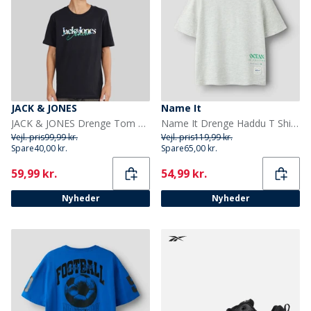
JACK & JONES
Name It
JACK & JONES Drenge Tom T-shirt Sort
Name It Drenge Haddu T Shirt Light Grey Melange
Vejl. pris
99,99 kr.
Vejl. pris
119,99 kr.
Spare
40,00 kr.
Spare
65,00 kr.
Current
Current
59,99 kr.
54,99 kr.
Nyheder
Nyheder