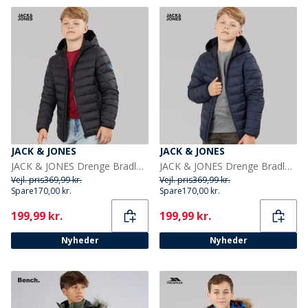
JACK & JONES
JACK & JONES
JACK & JONES Drenge Bradley Let Dunjakke Sort
JACK & JONES Drenge Bradley Let Dunjakke Sky Captain
Vejl. pris
369,99 kr.
Vejl. pris
369,99 kr.
Spare
170,00 kr.
Spare
170,00 kr.
Current
Current
199,99 kr.
199,99 kr.
Nyheder
Nyheder