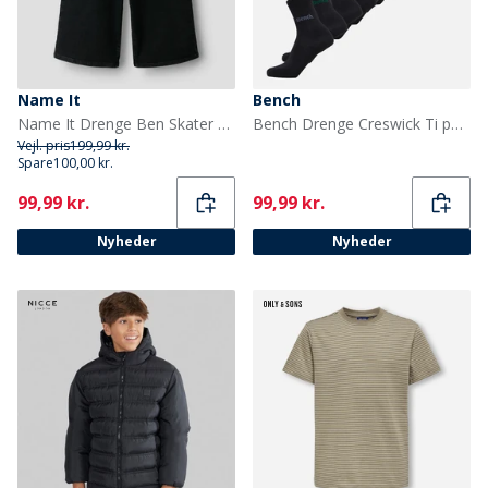
Name It
Bench
Name It Drenge Ben Skater Denim Jorts Black Denim
Bench Drenge Creswick Ti par Selskabstøjssokker Sort
Vejl. pris
199,99 kr.
Spare
100,00 kr.
Current
Current
99,99 kr.
99,99 kr.
Nyheder
Nyheder