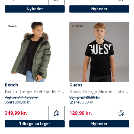
Nyheder
Nyheder
Bench
Guess
Bench Drenge Axel Paddet Parka Khaki
Guess Drenge Minime T-shirt Jet Black A996
Vejl. pris
1.149,99 kr.
Vejl. pris
189,99 kr.
Spare
800,00 kr.
Spare
60,00 kr.
Current
Current
349,99 kr.
129,99 kr.
Tilbage på lager
Nyheder