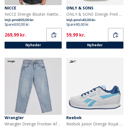
NICCE
ONLY & SONS
NICCE Drenge Bluster Hætte Polstret Jakke Sort
ONLY & SONS Drenge Fred Liv T Shirt Desert Taupe
Vejl. pris
899,99 kr.
Vejl. pris
149,99 kr.
Spare
630,00 kr.
Spare
90,00 kr.
Current
Current
269,99 kr.
59,99 kr.
Nyheder
Nyheder
Wrangler
Reebok
Wrangler Drenge Frontier Afslappet Pasform Jeans Bleach Wash
Reebok Junior Drenge Royal Classic Jog 3.0 træningssko Hvid/Digitalblue/Batik Blue