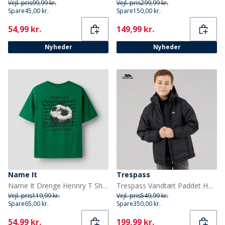
Vejl. pris
99,99 kr.
Vejl. pris
299,99 kr.
Spare
45,00 kr.
Spare
150,00 kr.
Current
Current
54,99 kr.
149,99 kr.
Nyheder
Nyheder
Name It
Trespass
Name It Drenge Hennry T Shirt Bosphorus
Trespass Vandtæt Paddet Hættejakke til Drenge Figo Sort
Vejl. pris
119,99 kr.
Vejl. pris
549,99 kr.
Spare
65,00 kr.
Spare
350,00 kr.
Current
Current
54,99 kr.
199,99 kr.