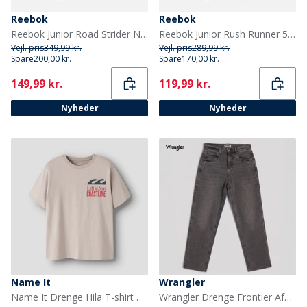
Reebok
Reebok
Reebok Junior Road Strider Neutrale Løbesko Athletic Blue/Warped Blue/Acid Yellow
Reebok Junior Rush Runner 5 Neutrale løbesko Vector Blue/Vector Blue/Hvid
Vejl. pris
349,99 kr.
Vejl. pris
289,99 kr.
Spare
200,00 kr.
Spare
170,00 kr.
Current
Current
149,99 kr.
119,99 kr.
Nyheder
Nyheder
Name It
Wrangler
Name It Drenge Hila T-shirt Chateau Gray
Wrangler Drenge Frontier Afslappet Pasform Jeans Dark Space