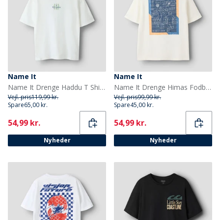
Name It
Name It
Name It Drenge Haddu T Shirt Cloud Dancer
Name It Drenge Himas Fodbold T Shirt Cloud Dancer
Vejl. pris
119,99 kr.
Vejl. pris
99,99 kr.
Spare
65,00 kr.
Spare
45,00 kr.
Current
Current
54,99 kr.
54,99 kr.
Nyheder
Nyheder