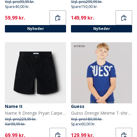
Vejl. pris
99,99 kr.
Vejl. pris
299,99 kr.
Spare
40,00 kr.
Spare
150,00 kr.
Current
Current
59,99 kr.
149,99 kr.
Nyheder
Nyheder
Name It
Guess
Name It Drenge Pryan Carpenter Denim Shorts Black Denim
Guess Drenge Minime T-shirt Florescent Blue
Vejl. pris
229,99 kr.
Vejl. pris
189,99 kr.
Var
99,99 kr.
Spare
60,00 kr.
Current
Current
69,99 kr.
129,99 kr.