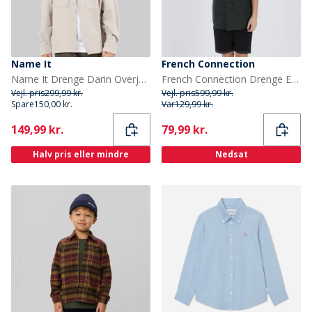
Name It
French Connection
Name It Drenge Darin Overjakke Chateau Gray
French Connection Drenge Edenfield Sæt Flerfarvet
Vejl. pris
299,99 kr.
Vejl. pris
599,99 kr.
Spare
150,00 kr.
Var
129,99 kr.
Current
Current
149,99 kr.
79,99 kr.
Halv pris eller mindre
Nedsat