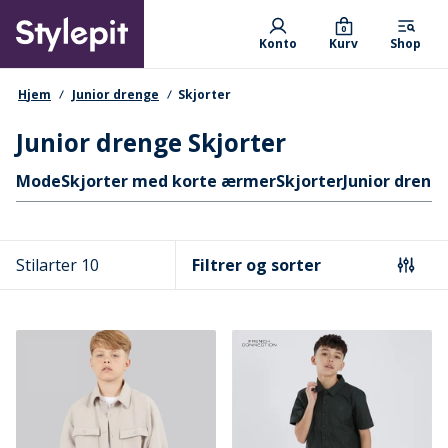
Skip
Primary departments
to
0
Konto
Kurv
Shop
main
content
navigationssti
Hjem
Junior drenge
Skjorter
Junior drenge Skjorter
Hurtige links
Mode
Skjorter med korte ærmer
Skjorter
Junior dreng
Stilarter 10
Filtrer og sorter