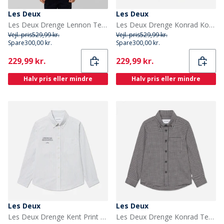
Les Deux
Les Deux
Les Deux Drenge Lennon Tern Overshirt Fudge
Les Deux Drenge Konrad Kontrast Oxford Skjorte Light Blue
Vejl. pris
529,99 kr.
Vejl. pris
529,99 kr.
Spare
300,00 kr.
Spare
300,00 kr.
Current
Current
229,99 kr.
229,99 kr.
Halv pris eller mindre
Halv pris eller mindre
Les Deux
Les Deux
Les Deux Drenge Kent Print Stribe Poplin Skjorte Xenon Blue
Les Deux Drenge Konrad Tern Flannel Skjorte Gargoyle