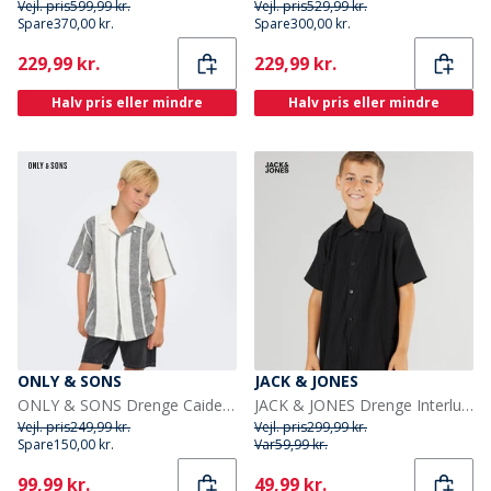
Vejl. pris
599,99 kr.
Vejl. pris
529,99 kr.
Spare
370,00 kr.
Spare
300,00 kr.
Current
Current
229,99 kr.
229,99 kr.
Halv pris eller mindre
Halv pris eller mindre
ONLY & SONS
JACK & JONES
ONLY & SONS Drenge Caiden Kortærmet Linned Skjorte Cloud Dancer
JACK & JONES Drenge Interlude Skjorte Sort
Vejl. pris
249,99 kr.
Vejl. pris
299,99 kr.
Spare
150,00 kr.
Var
59,99 kr.
Current
Current
99,99 kr.
49,99 kr.