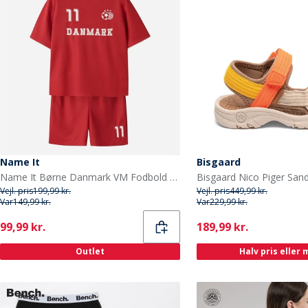
Name It
Bisgaard
Name It Børne Danmark VM Fodbold Sæt True Red Denmark
Bisgaard Nico Piger San
Vejl. pris
199,99 kr.
Vejl. pris
449,99 kr.
Var
149,99 kr.
Var
229,99 kr.
Current
Current
99,99 kr.
189,99 kr.
Outlet
Halv pris eller