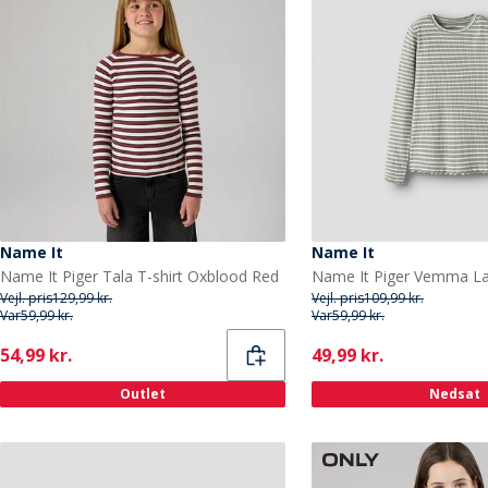
Name It
Name It
Name It Piger Tala T-shirt Oxblood Red
Vejl. pris
129,99 kr.
Vejl. pris
109,99 kr.
Var
59,99 kr.
Var
59,99 kr.
Current
Current
54,99 kr.
49,99 kr.
Outlet
Nedsat