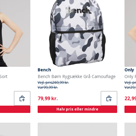
Bench
Only
Sort
Bench Børn Rygsække Grå Camouflage
Only 
Vejl. pris
269,99 kr.
Vejl. p
Var
99,99 kr.
Var
29,
Current
Curr
79,99 kr.
22,99
Halv pris eller mindre