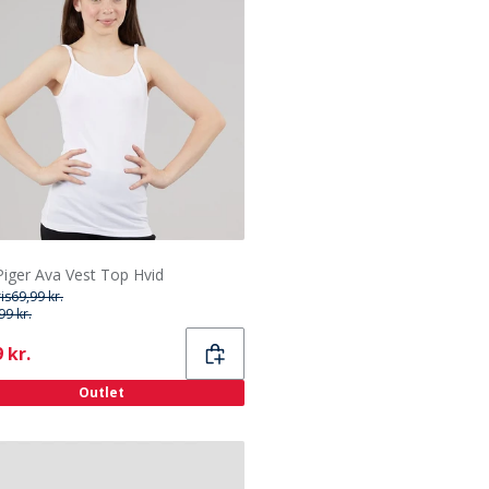
Piger Ava Vest Top Hvid
ris
69,99 kr.
99 kr.
ent
 kr.
Outlet