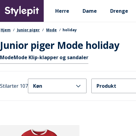
Skip
Primary departments
to
Herre
Dame
Drenge
main
content
navigationssti
Hjem
Junior piger
Mode
holiday
Junior piger Mode holiday
Hurtige links
Mode
Mode Klip-klapper og sandaler
Stilarter 107
Køn
Produkt