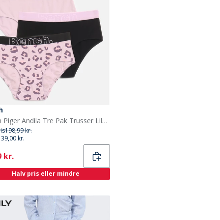
h
Bench Piger Andila Tre Pak Trusser Lilac Aop/Sort/Lilac
ris
198,99 kr.
139,00 kr.
ent
 kr.
Halv pris eller mindre