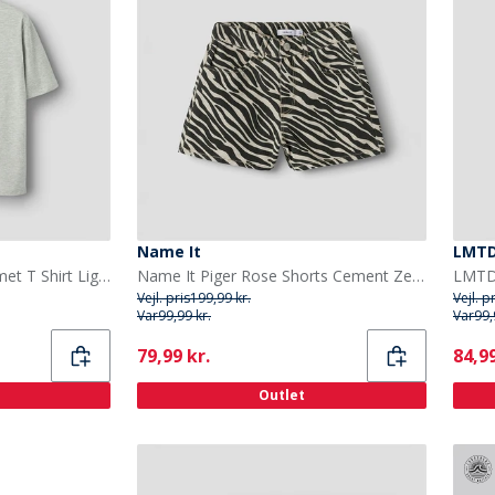
Name It
LMT
LMTD Piger Hibi Kortærmet T Shirt Light Grey Melange
Name It Piger Rose Shorts Cement Zebra
Vejl. pris
199,99 kr.
Vejl. p
Var
99,99 kr.
Var
99,
Current
Curr
79,99 kr.
84,99
Outlet