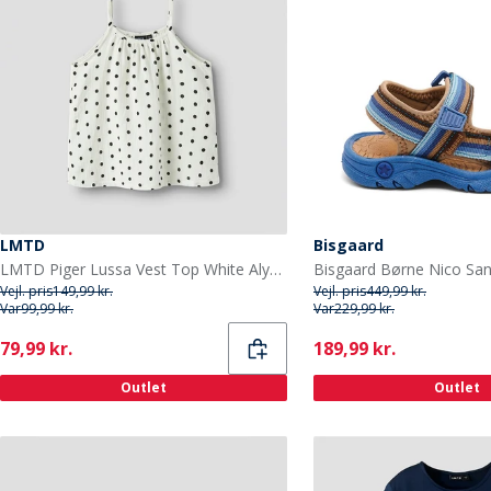
LMTD
Bisgaard
LMTD Piger Lussa Vest Top White Alyssum
Vejl. pris
149,99 kr.
Vejl. pris
449,99 kr.
Var
99,99 kr.
Var
229,99 kr.
Current
Current
79,99 kr.
189,99 kr.
Outlet
Outlet