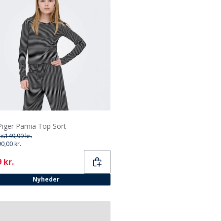
Piger Pamia Top Sort
ris
149,99 kr.
90,00 kr.
ent
 kr.
Nyheder