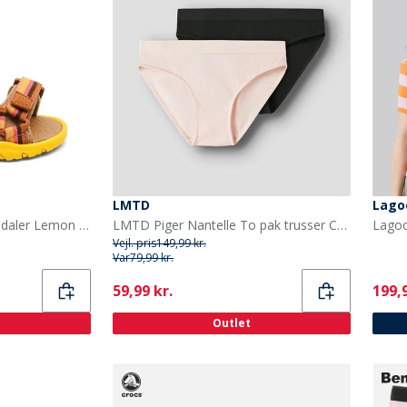
LMTD
Lago
Bisgaard Børne Nico Sandaler Lemon Mix
LMTD Piger Nantelle To pak trusser Crystal Pink/Sort
Vejl. pris
149,99 kr.
Var
79,99 kr.
Current
Curr
59,99 kr.
199,9
Outlet