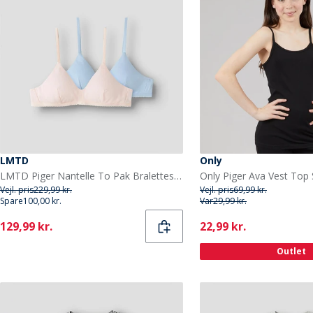
LMTD
Only
LMTD Piger Nantelle To Pak Bralettes Crystal Pink
Only Piger Ava Vest Top 
Vejl. pris
229,99 kr.
Vejl. pris
69,99 kr.
Spare
100,00 kr.
Var
29,99 kr.
Current
Current
129,99 kr.
22,99 kr.
Outlet