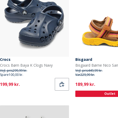
Crocs
Bisgaard
Crocs Børn Baya K Clogs Navy
Vejl. pris
299,99 kr.
Vejl. pris
449,99 kr.
Spare
100,00 kr.
Var
229,99 kr.
Current
Current
199,99 kr.
189,99 kr.
Outlet