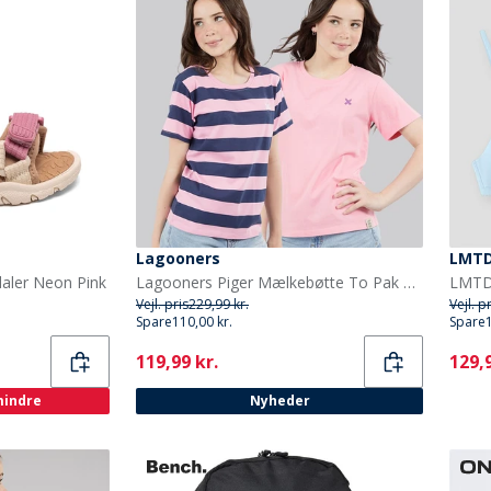
Lagooners
LMT
daler Neon Pink
Lagooners Piger Mælkebøtte To Pak T Shirts Pink
Vejl. pris
229,99 kr.
Vejl. p
Spare
110,00 kr.
Spare
Current
Curr
119,99 kr.
129,9
 mindre
Nyheder