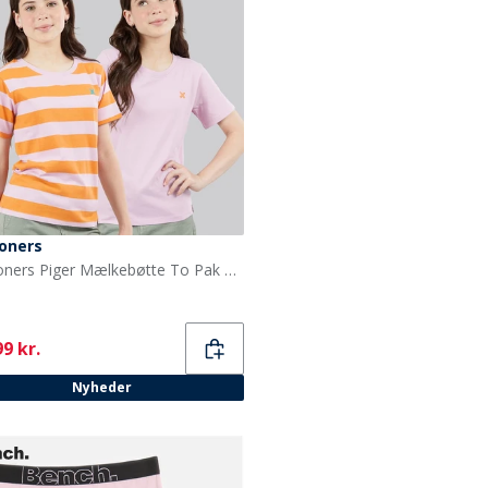
oners
Lagooners Piger Mælkebøtte To Pak T Shirts Lilac
ent
9 kr.
Nyheder