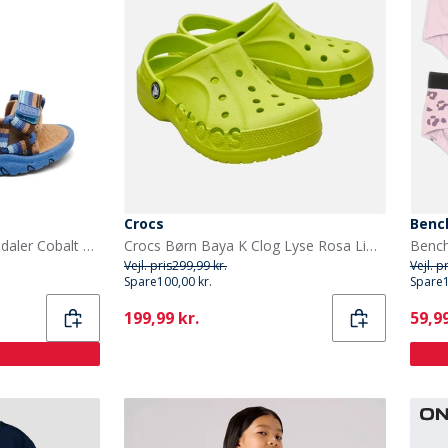
Crocs
Benc
Bisgaard Børne Nico Sandaler Cobalt Mix
Crocs Børn Baya K Clog Lyse Rosa Lime Punch
Vejl. pris
299,99 kr.
Vejl. p
Spare
100,00 kr.
Spare
Current
Curr
199,99 kr.
59,99