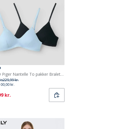
D
LMTD Piger Nantelle To pakker Bralette Windsurfer
ris
229,99 kr.
100,00 kr.
ent
9 kr.