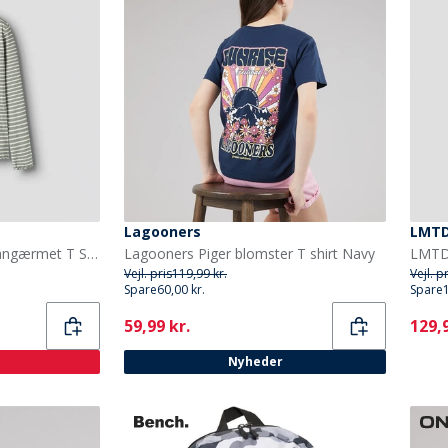
Lagooners
LMT
Name It Piger Vemma Langærmet T Shirt Shadow
Lagooners Piger blomster T shirt Navy
Vejl. pris
119,99 kr.
Vejl. p
Spare
60,00 kr.
Spare
Current
Curr
59,99 kr.
129,9
Nyheder