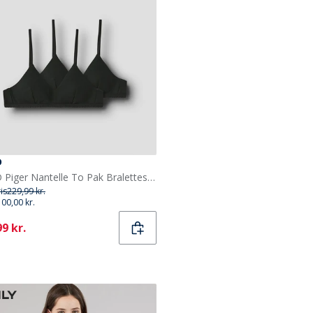
D
LMTD Piger Nantelle To Pak Bralettes Sort
ris
229,99 kr.
100,00 kr.
ent
9 kr.