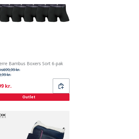
erre Bambus Boxers Sort 6-pak
ris
699,99 kr.
,99 kr.
ent
9 kr.
Outlet