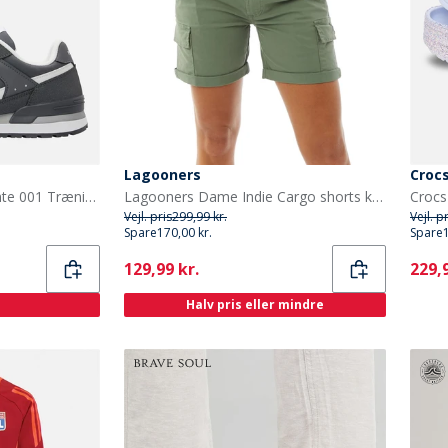
Lagooners
Croc
Ellesse Herre Harvey Dante 001 Træningssko Dark Grey
Lagooners Dame Indie Cargo shorts kakigrøn
Vejl. pris
299,99 kr.
Vejl. p
Spare
170,00 kr.
Spare
Current
Curr
129,99 kr.
229,9
Halv pris eller mindre