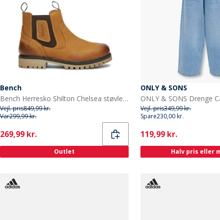
Bench
ONLY & SONS
Bench Herresko Shilton Chelsea støvler Kamel
Vejl. pris
849,99 kr.
Vejl. pris
349,99 kr.
Var
299,99 kr.
Spare
230,00 kr.
Current
Current
269,99 kr.
119,99 kr.
Outlet
Halv pris eller