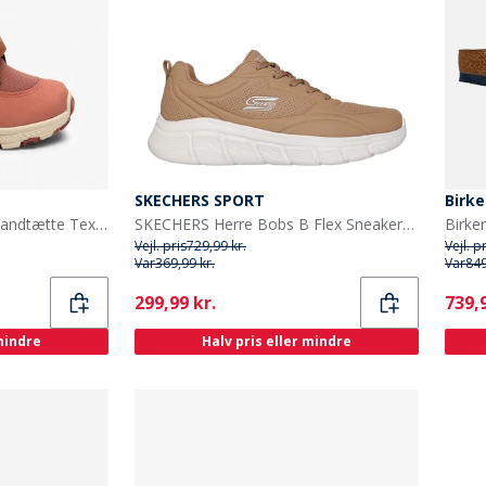
SKECHERS SPORT
Birk
Bisgaard Piger Spencer Vandtætte Tex Støvler Rose
SKECHERS Herre Bobs B Flex Sneakers Brun
Vejl. pris
729,99 kr.
Vejl. p
Var
369,99 kr.
Var
849
Current
Curr
299,99 kr.
739,9
 mindre
Halv pris eller mindre