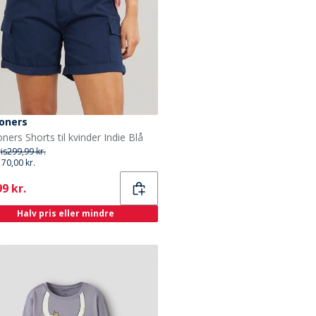
oners
ners Shorts til kvinder Indie Blå
ris
299,99 kr.
170,00 kr.
ent
9 kr.
Halv pris eller mindre