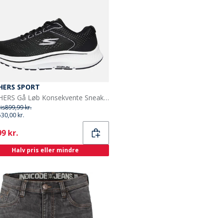
HERS SPORT
SKECHERS Gå Løb Konsekvente Sneakers Sort
ris
899,99 kr.
530,00 kr.
ent
9 kr.
Halv pris eller mindre