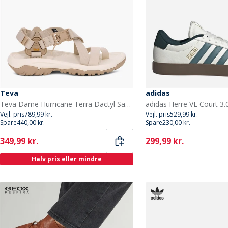
Teva
adidas
Teva Dame Hurricane Terra Dactyl Sandaler Birch
Vejl. pris
789,99 kr.
Vejl. pris
529,99 kr.
Spare
440,00 kr.
Spare
230,00 kr.
Current
Current
349,99 kr.
299,99 kr.
Halv pris eller mindre