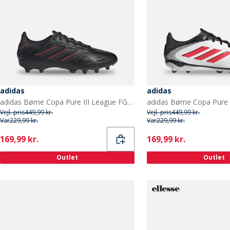
adidas
adidas
adidas Børne Copa Pure III League FG/MG Fodboldstøvler til fast/multiunderlag Core Black/Carbon/Lucid Red
Vejl. pris
449,99 kr.
Vejl. pris
449,99 kr.
Var
229,99 kr.
Var
229,99 kr.
Current
Current
169,99 kr.
169,99 kr.
Outlet
Outlet