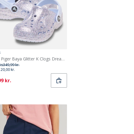
s
Crocs Piger Baya Glitter K Clogs Dreamscape
ris
349,99 kr.
120,00 kr.
ent
9 kr.