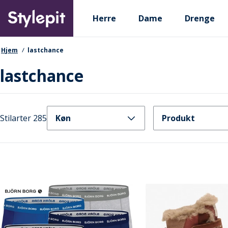
Skip
Primary departments
to
Herre
Dame
Drenge
main
content
navigationssti
Hjem
lastchance
lastchance
Stilarter 285
Køn
Produkt