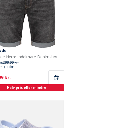
code
Indicode Herre Indelmare Denimshorts Sort
ris
299,99 kr.
150,00 kr.
ent
9 kr.
Halv pris eller mindre