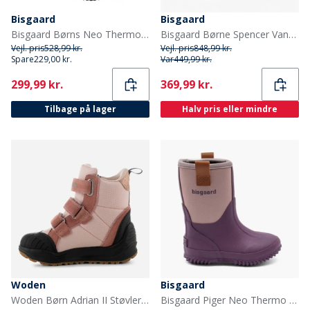
Bisgaard
Bisgaard
Bisgaard Børns Neo Thermo Gummistøvler Sort
Bisgaard Børne Spencer Vandtætte Tex Støvler Navy
Vejl. pris
528,99 kr.
Vejl. pris
848,99 kr.
Spare
229,00 kr.
Var
449,99 kr.
Current
Current
299,99 kr.
369,99 kr.
Tilbage på lager
Halv pris eller mindre
Woden
Bisgaard
Woden Børn Adrian II Støvler 849 Ballerina
Bisgaard Piger Neo Thermo Støvler Plum