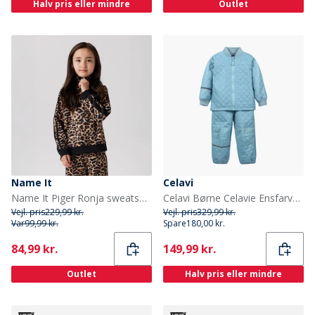
Halv pris eller mindre
Outlet
Name It
Celavi
Name It Piger Ronja sweatshirt Irish Cream
Celavi Børne Celavie Ensfarvet Basis Termosæt Cerulean
Vejl. pris
229,99 kr.
Vejl. pris
329,99 kr.
Var
99,99 kr.
Spare
180,00 kr.
Current
Current
84,99 kr.
149,99 kr.
Outlet
Halv pris eller mindre