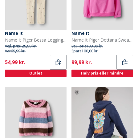
Name It
Name It
Name It Piger Bessa Leggings Buttercream
Name It Piger Dottana Sweatshirt Strawberry Moon
Vejl. pris
129,99 kr.
Vejl. pris
199,99 kr.
Var
69,99 kr.
Spare
100,00 kr.
Current
Current
54,99 kr.
99,99 kr.
Outlet
Halv pris eller mindre