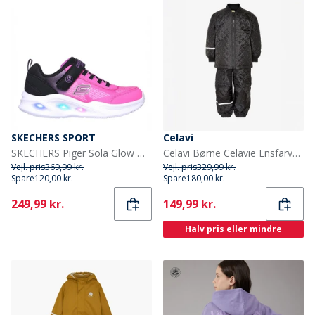
SKECHERS SPORT
Celavi
SKECHERS Piger Sola Glow Ombre Deluxe Sneakers Sort
Celavi Børne Celavie Ensfarvet Basis Termosæt Sort
Vejl. pris
369,99 kr.
Vejl. pris
329,99 kr.
Spare
120,00 kr.
Spare
180,00 kr.
Current
Current
249,99 kr.
149,99 kr.
Halv pris eller mindre