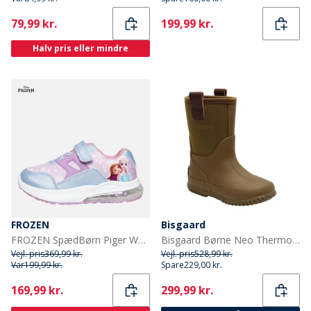
Current
Current
79,99 kr.
199,99 kr.
Halv pris eller mindre
FROZEN
Bisgaard
FROZEN SpædBørn Piger Wonder Lysende Sko Multi
Bisgaard Børne Neo Thermo Gummistøvler Grøn
Vejl. pris
369,99 kr.
Vejl. pris
528,99 kr.
Var
199,99 kr.
Spare
229,00 kr.
Current
Current
169,99 kr.
299,99 kr.