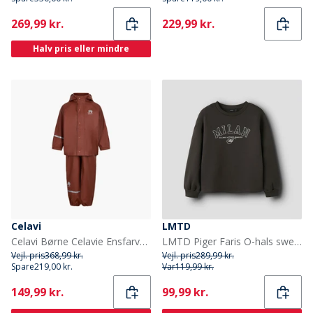
Current
Current
269,99 kr.
229,99 kr.
Halv pris eller mindre
Celavi
LMTD
Celavi Børne Celavie Ensfarvet PU Basis Regntøjs Sæt Tortoise Shell
LMTD Piger Faris O-hals sweatshirt Black Coffee
Vejl. pris
368,99 kr.
Vejl. pris
289,99 kr.
Spare
219,00 kr.
Var
119,99 kr.
Current
Current
149,99 kr.
99,99 kr.