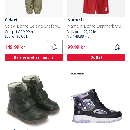
Celavi
Name It
Celavi Børne Celavie Ensfarvet Basis Termosæt Khaki
Name It Børne Danmark VM Fodbold Sæt True Red Denmark
Vejl. pris
329,99 kr.
Vejl. pris
199,99 kr.
Spare
180,00 kr.
Var
149,99 kr.
Current
Current
149,99 kr.
99,99 kr.
Halv pris eller mindre
Outlet