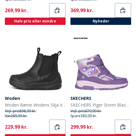
Current
Current
269,99 kr.
369,99 kr.
Halv pris eller mindre
Nyheder
Woden
SKECHERS
Woden Børne Wodens Silja Varme Læderstøvler 020 Black
SKECHERS Piger Storm Blazer Vandtætte Sko Lilla
Vejl. pris
898,99 kr.
Vejl. pris
679,99 kr.
Var
269,99 kr.
Spare
380,00 kr.
Current
Current
229,99 kr.
299,99 kr.