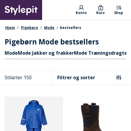
Skip
Primary departments
to
0
Konto
Kurv
Shop
main
content
navigationssti
Hjem
Pigebørn
Mode
bestsellers
Pigebørn Mode bestsellers
Hurtige links
Mode
Mode Jakker og frakker
Mode Træningsdragter 
Stilarter 150
Filtrer og sorter