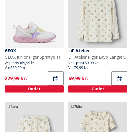
GEOX
Lil' Atelier
GEOX Junior Piger Sprintye Træningssko Hvid/Pink
Lil' Atelier Piger Layo Langærmet Top Coconut Milk
Vejl. pris
369,99 kr.
Vejl. pris
169,99 kr.
Var
269,99 kr.
Var
79,99 kr.
Current
Current
229,99 kr.
69,99 kr.
Outlet
Outlet