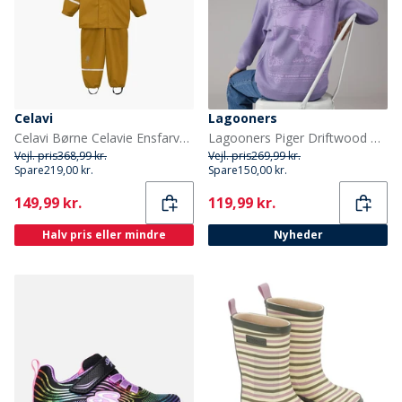
Celavi
Lagooners
Celavi Børne Celavie Ensfarvet PU Basis Regntøjs Sæt Buckthorn Brown
Lagooners Piger Driftwood Hættetrøje Violet
Vejl. pris
368,99 kr.
Vejl. pris
269,99 kr.
Spare
219,00 kr.
Spare
150,00 kr.
Current
Current
149,99 kr.
119,99 kr.
Halv pris eller mindre
Nyheder