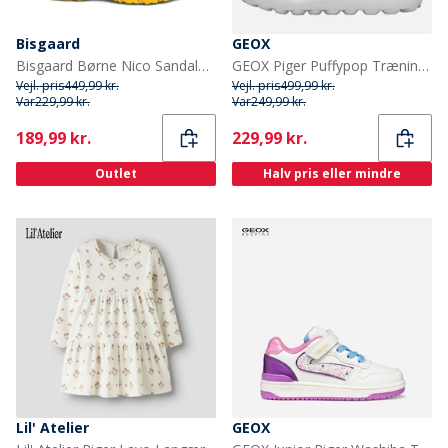
Bisgaard
GEOX
Bisgaard Børne Nico Sandaler Lemon Mix
GEOX Piger Puffypop Træningssko Hvid/Fuchsia
Vejl. pris
449,99 kr.
Vejl. pris
499,99 kr.
Var
229,99 kr.
Var
249,99 kr.
Current
Current
189,99 kr.
229,99 kr.
Outlet
Halv pris eller mindre
Lil' Atelier
GEOX