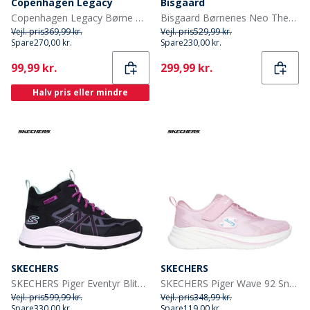
Copenhagen Legacy
Bisgaard
Copenhagen Legacy Børne Hoodie Denim Melange
Bisgaard Børnenes Neo Thermo Gummistøvler Nud
Vejl. pris
369,99 kr.
Vejl. pris
529,99 kr.
Spare
270,00 kr.
Spare
230,00 kr.
Current
Current
99,99 kr.
299,99 kr.
Halv pris eller mindre
SKECHERS
SKECHERS
SKECHERS Piger Eventyr Blitz Sjov Forfølgelse Vandtætte Sko Black Aqua
SKECHERS Piger Wave 92 Sneakers Lyserød
Vejl. pris
599,99 kr.
Vejl. pris
348,99 kr.
Spare
330,00 kr.
Spare
119,00 kr.