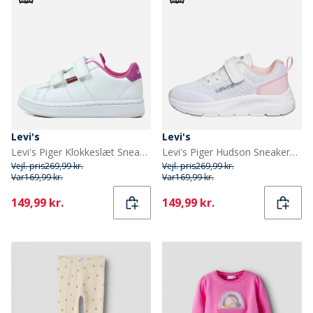
Levi's
Levi's
Levi's Piger Klokkeslæt Sneakers White Fuxia 0069
Levi's Piger Hudson Sneakers White Rose 2900
Vejl. pris
269,99 kr.
Vejl. pris
269,99 kr.
Var
169,99 kr.
Var
169,99 kr.
Current
Current
149,99 kr.
149,99 kr.