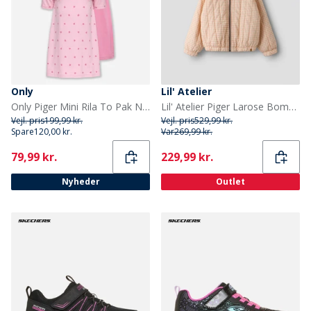
Only
Lil' Atelier
Only Piger Mini Rila To Pak Nattøj Kjole Romance Rose
Lil' Atelier Piger Larose Bomber Jakke Cameo Rose
Vejl. pris
199,99 kr.
Vejl. pris
529,99 kr.
Spare
120,00 kr.
Var
269,99 kr.
Current
Current
79,99 kr.
229,99 kr.
Nyheder
Outlet