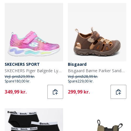
SKECHERS SPORT
Bisgaard
SKECHERS Piger Bølgede Lys Sneakers Pink
Bisgaard Børne Parker Sandaler Cacao Beige
Vejl. pris
529,99 kr.
Vejl. pris
528,99 kr.
Spare
180,00 kr.
Spare
229,00 kr.
Current
Current
349,99 kr.
299,99 kr.