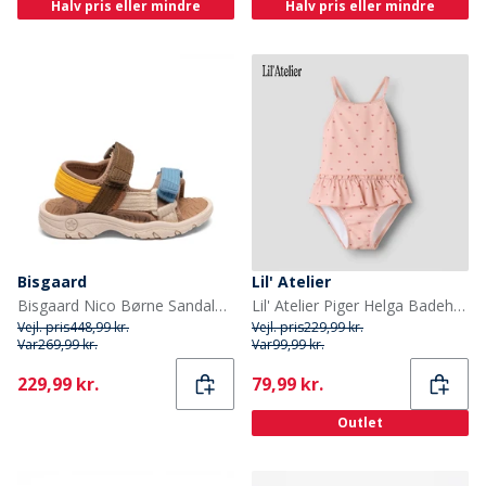
Halv pris eller mindre
Halv pris eller mindre
Bisgaard
Lil' Atelier
Bisgaard Nico Børne Sandaler Mocha
Lil' Atelier Piger Helga Badeheldragt Misty Rose
Vejl. pris
448,99 kr.
Vejl. pris
229,99 kr.
Var
269,99 kr.
Var
99,99 kr.
Current
Current
229,99 kr.
79,99 kr.
Outlet