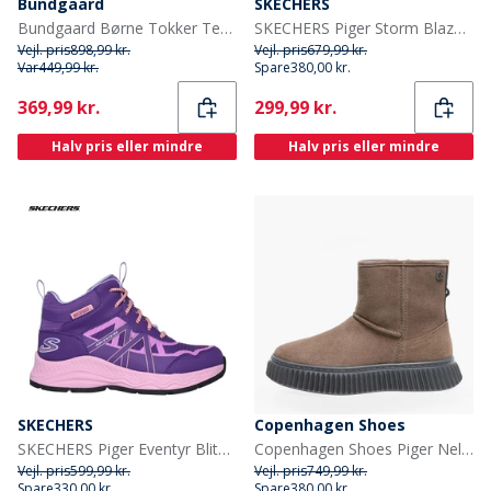
Bundgaard
SKECHERS
Bundgaard Børne Tokker Tex Støvler Flaske Grøn
SKECHERS Piger Storm Blazer Vandtætte Sko Black Lavender
Vejl. pris
898,99 kr.
Vejl. pris
679,99 kr.
Var
449,99 kr.
Spare
380,00 kr.
Current
Current
369,99 kr.
299,99 kr.
Halv pris eller mindre
Halv pris eller mindre
SKECHERS
Copenhagen Shoes
SKECHERS Piger Eventyr Blitz Sjov Forfølgelse Vandtætte Sko Purple Light Blue
Copenhagen Shoes Piger Nelly Støvler 0241 Cognac
Vejl. pris
599,99 kr.
Vejl. pris
749,99 kr.
Spare
330,00 kr.
Spare
380,00 kr.