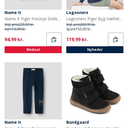
Name It
Lagooners
Name It Piger Poronja Strikket Sweater Mauve Orchid
Lagooners Piger Byg Hættetrøje Navy
Vejl. pris
229,99 kr.
Vejl. pris
269,99 kr.
Var
119,99 kr.
Spare
150,00 kr.
Current
Current
94,99 kr.
119,99 kr.
Nedsat
Nyheder
Name It
Bundgaard