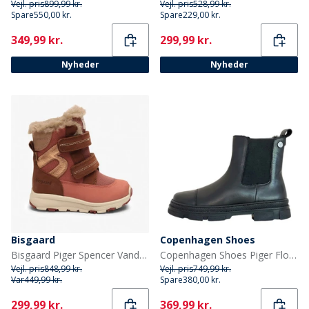
Vejl. pris
899,99 kr.
Vejl. pris
528,99 kr.
Spare
550,00 kr.
Spare
229,00 kr.
Current
Current
349,99 kr.
299,99 kr.
Nyheder
Nyheder
Bisgaard
Copenhagen Shoes
Bisgaard Piger Spencer Vandtætte Tex Støvler Rose
Copenhagen Shoes Piger Flotte Støvler 0001 Sort
Vejl. pris
848,99 kr.
Vejl. pris
749,99 kr.
Var
449,99 kr.
Spare
380,00 kr.
Current
Current
299,99 kr.
369,99 kr.