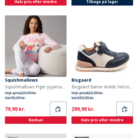
Halv pris eller mindre
Tilbage på lager
Squishmallows
Bisgaard
Squishmallows Piger pyjamas sæt Ballerina/Hvid
Bisgaard Børne Walde Velcro Sko Navy
Vejl. pris
229,99 kr.
Vejl. pris
629,99 kr.
Var
99,99 kr.
Var
339,99 kr.
Current
Current
79,99 kr.
299,99 kr.
Nedsat
Halv pris eller mindre