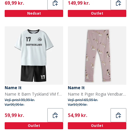
Current
Current
69,99 kr.
149,99 kr.
Nedsat
Outlet
Name It
Name It
Name It Børn Tyskland VM fodbold Sæt Bright White Germany
Name It Piger Rogia Vendbare Leggings Keepsake Lilac
Vejl. pris
199,99 kr.
Vejl. pris
169,99 kr.
Var
99,99 kr.
Var
59,99 kr.
Current
Current
59,99 kr.
54,99 kr.
Outlet
Outlet