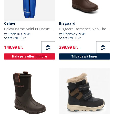
Celavi
Bisgaard
Celavi Børne Solid PU Basic Regntøj Sæt Havblå Oceanblue
Bisgaard Børnenes Neo Thermo Gummistøvler Blå
Vejl. pris
369,99 kr.
Vejl. pris
528,99 kr.
Spare
220,00 kr.
Spare
229,00 kr.
Current
Current
149,99 kr.
299,99 kr.
Halv pris eller mindre
Tilbage på lager