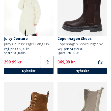
Juicy Couture
Copenhagen Shoes
Juicy Couture Piger Lang Linie Puffer Jakke Vanilje Is
Copenhagen Shoes Piger hverdag Piger støvler 847 Dark Brown
Vejl. pris
999,99 kr.
Vejl. pris
749,99 kr.
Spare
700,00 kr.
Spare
380,00 kr.
Current
Current
299,99 kr.
369,99 kr.
Nyheder
Nyheder