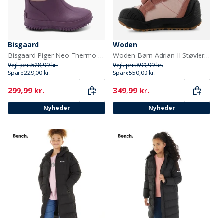
Bisgaard
Woden
Bisgaard Piger Neo Thermo Støvler Plum
Woden Børn Adrian II Støvler 849 Ballerina
Vejl. pris
528,99 kr.
Vejl. pris
899,99 kr.
Spare
229,00 kr.
Spare
550,00 kr.
Current
Current
299,99 kr.
349,99 kr.
Nyheder
Nyheder