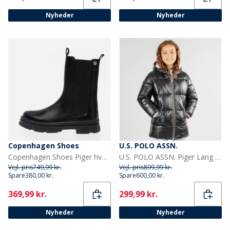
Nyheder
Nyheder
Copenhagen Shoes
U.S. POLO ASSN.
Copenhagen Shoes Piger hverdag Piger støvler 0001 Black
U.S. POLO ASSN. Piger Lang Vatteret Jakke Sort
Vejl. pris
749,99 kr.
Vejl. pris
899,99 kr.
Spare
380,00 kr.
Spare
600,00 kr.
Current
Current
369,99 kr.
299,99 kr.
Nyheder
Nyheder