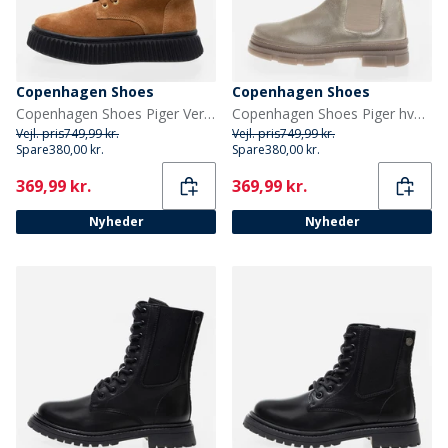
Copenhagen Shoes
Copenhagen Shoes
Copenhagen Shoes Piger Vera Støvler 0241 Cognac
Copenhagen Shoes Piger hverdag Piger støvler 0051 Gold
Vejl. pris
749,99 kr.
Vejl. pris
749,99 kr.
Spare
380,00 kr.
Spare
380,00 kr.
Current
Current
369,99 kr.
369,99 kr.
Nyheder
Nyheder