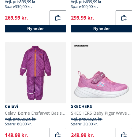
Vejl. pris
599,99 kr.
Vejl. pris
699,99 kr.
Spare
330,00 kr.
Spare
400,00 kr.
Current
Current
269,99 kr.
299,99 kr.
Nyheder
Nyheder
Celavi
SKECHERS
Celavi Børne Ensfarvet Basis Termosæt Lilac
SKECHERS Baby Piger Wave 92 Sneakers Pink
Vejl. pris
329,99 kr.
Vejl. pris
369,99 kr.
Spare
180,00 kr.
Spare
120,00 kr.
Current
Current
149,99 kr.
249,99 kr.