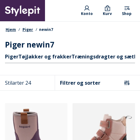
Skip
Primary departments
to
0
Konto
Kurv
Shop
main
content
navigationssti
Hjem
Piger
newin7
Piger newin7
Hurtige links
Piger
Tøj
Jakker og frakker
Træningsdragter og sæt
Pr
Stilarter 24
Filtrer og sorter