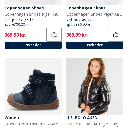
Copenhagen Shoes
Copenhagen Shoes
Copenhagen Shoes Piger Kaylee Høje Støvler 0001 Black
Copenhagen Shoes Piger Kaylee Lave Støvler 0001 Black
Vejl. pris
749,99 kr.
Vejl. pris
749,99 kr.
Spare
380,00 kr.
Spare
380,00 kr.
Current
Current
369,99 kr.
369,99 kr.
Nyheder
Nyheder
Woden
U.S. POLO ASSN.
Woden Børn Tristan II Støvler 010 Navy
U.S. POLO ASSN. Piger Dunjakke Sort