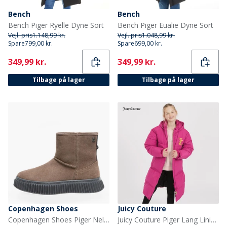
Bench
Bench
Bench Piger Ryelle Dyne Sort
Bench Piger Eualie Dyne Sort
Vejl. pris
1.148,99 kr.
Vejl. pris
1.048,99 kr.
Spare
799,00 kr.
Spare
699,00 kr.
Current
Current
349,99 kr.
349,99 kr.
Tilbage på lager
Tilbage på lager
Copenhagen Shoes
Juicy Couture
Copenhagen Shoes Piger Nelly Støvler 0241 Cognac
Juicy Couture Piger Lang Linie Pufferjakke Festival Fuchsia