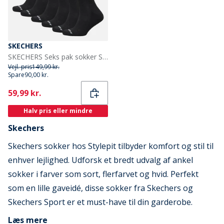
SKECHERS
SKECHERS Seks pak sokker Sort
Vejl. pris
149,99 kr.
Spare
90,00 kr.
Current
59,99 kr.
Halv pris eller mindre
Skechers
Skechers sokker hos Stylepit tilbyder komfort og stil til
enhver lejlighed. Udforsk et bredt udvalg af ankel
sokker i farver som sort, flerfarvet og hvid. Perfekt
som en lille gaveidé, disse sokker fra Skechers og
Skechers Sport er et must-have til din garderobe.
Læs mere