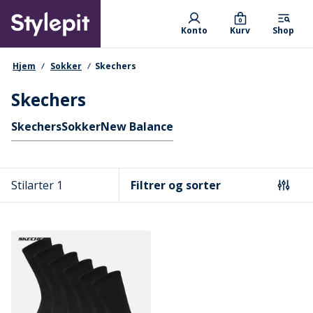
Skip
Primary departments
to
0
Konto
Kurv
Shop
main
content
navigationssti
Hjem
Sokker
Skechers
Skechers
Hurtige links
Skechers
Sokker
New Balance
Stilarter 1
Filtrer og sorter