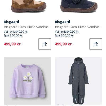
Bisgaard
Bisgaard
Bisgaard Børn Huxie Vandtætte Tex Støvler Khaki
Bisgaard Børn Huxie Vandtætte Tex Støvler Navy
Vejl. pris
849,99 kr.
Vejl. pris
849,99 kr.
Spar
350,00 kr.
Spar
350,00 kr.
Current
Current
499,99 kr.
499,99 kr.