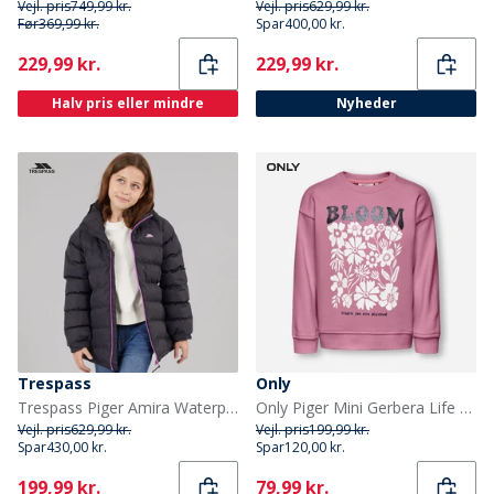
Vejl. pris
749,99 kr.
Vejl. pris
629,99 kr.
Før
369,99 kr.
Spar
400,00 kr.
Current
Current
229,99 kr.
229,99 kr.
Halv pris eller mindre
Nyheder
Trespass
Only
Trespass Piger Amira Waterproof Padded Præstation/Teknisk Grå
Only Piger Mini Gerbera Life Sweatshirt Mauve Orchid
Vejl. pris
629,99 kr.
Vejl. pris
199,99 kr.
Spar
430,00 kr.
Spar
120,00 kr.
Current
Current
199,99 kr.
79,99 kr.