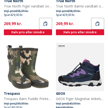
True North
True North
True North Piger vandtæt overtræksdragt Oxford snedragt rose
True North Børne vandtæt overtræksdragt Oxford snefrak nattehimmel
Vejl. pris
698,99 kr.
Vejl. pris
698,99 kr.
Spar
429,00 kr.
Spar
429,00 kr.
Current
Current
269,99 kr.
269,99 kr.
Halv pris eller mindre
Halv pris eller mindre
Trespass
GEOX
Trespass Børn Puddle Printed Gummistøvler Grøn
GEOX Piger Magnetar Ankelstøvler Navy/Violet
Vejl. pris
299,99 kr.
Vejl. pris
549,99 kr.
Spar
180,00 kr.
Før
199,99 kr.