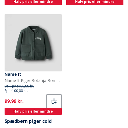
Halv pris eller mindre
Halv pris eller mindre
Name It
Name It Piger Botanja Bomber Jakke Shadow
Vejl. pris
199,99 kr.
Spar
100,00 kr.
Current
99,99 kr.
Halv pris eller mindre
Spædbørn piger cold