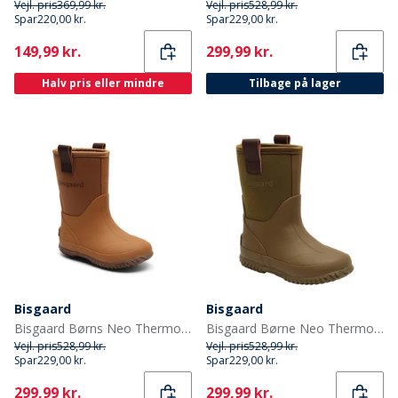
Vejl. pris
369,99 kr.
Vejl. pris
528,99 kr.
Spar
220,00 kr.
Spar
229,00 kr.
Current
Current
149,99 kr.
299,99 kr.
Halv pris eller mindre
Tilbage på lager
Bisgaard
Bisgaard
Bisgaard Børns Neo Thermo Gummistøvler Kamel
Bisgaard Børne Neo Thermo Gummistøvler Grøn
Vejl. pris
528,99 kr.
Vejl. pris
528,99 kr.
Spar
229,00 kr.
Spar
229,00 kr.
Current
Current
299,99 kr.
299,99 kr.