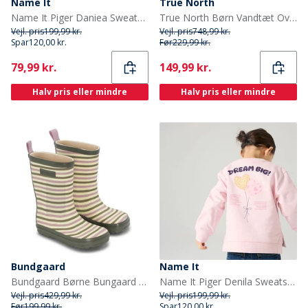
Name It
True North
Name It Piger Daniea Sweatshirt Lavendula
True North Børn Vandtæt Overalls Oxford Snedragt Nattehimmel
Vejl. pris
199,99 kr.
Vejl. pris
748,99 kr.
Spar
120,00 kr.
Før
229,99 kr.
Current
Current
79,99 kr.
149,99 kr.
Halv pris eller mindre
Halv pris eller mindre
Bundgaard
Name It
Bundgaard Børne Bungaard Charly Høj Gummistøvler Peony Stripe
Name It Piger Denila Sweatshirt Parfait Pink
Vejl. pris
429,99 kr.
Vejl. pris
199,99 kr.
Før
199,99 kr.
Spar
120,00 kr.