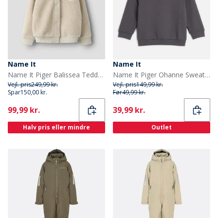
Name It
Name It
Name It Piger Balissea Teddy Fleece Pumice Stone
Name It Piger Ohanne Sweatshirt Periscope
Vejl. pris
249,99 kr.
Vejl. pris
149,99 kr.
Spar
150,00 kr.
Før
49,99 kr.
Current
Current
99,99 kr.
39,99 kr.
Halv pris eller mindre
Outlet