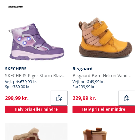
SKECHERS
Bisgaard
SKECHERS Piger Storm Blazer Vandtætte Sko Lilla
Bisgaard Børn Helton Vandtætte Tex Støvler Gul
Vejl. pris
679,99 kr.
Vejl. pris
749,99 kr.
Spar
380,00 kr.
Før
299,99 kr.
Current
Current
299,99 kr.
229,99 kr.
Halv pris eller mindre
Halv pris eller mindre