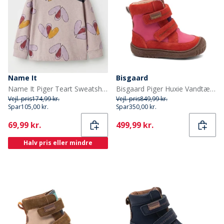
Name It
Bisgaard
Name It Piger Teart Sweatshirt Lilac Marble
Bisgaard Piger Huxie Vandtætte Tex Støvler Pink
Vejl. pris
174,99 kr.
Vejl. pris
849,99 kr.
Spar
105,00 kr.
Spar
350,00 kr.
Current
Current
69,99 kr.
499,99 kr.
Halv pris eller mindre