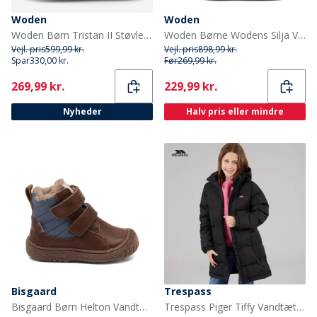
Woden
Woden
Woden Børn Tristan II Støvler 010 Navy
Woden Børne Wodens Silja Varme Læderstøvler 020 Black
Vejl. pris
599,99 kr.
Vejl. pris
898,99 kr.
Spar
330,00 kr.
Før
269,99 kr.
Current
Current
269,99 kr.
229,99 kr.
Nyheder
Halv pris eller mindre
Bisgaard
Trespass
Bisgaard Børn Helton Vandtætte Tex Støvler Dark Brown
Trespass Piger Tiffy Vandtæt Lang Polstret Hættejakke Sort