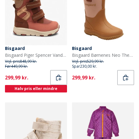
Bisgaard
Bisgaard
Bisgaard Piger Spencer Vandtætte Tex Støvler Rose
Bisgaard Børnenes Neo Thermo Gummistøvler Nud
Vejl. pris
848,99 kr.
Vejl. pris
529,99 kr.
Før
449,99 kr.
Spar
230,00 kr.
Current
Current
299,99 kr.
299,99 kr.
Halv pris eller mindre