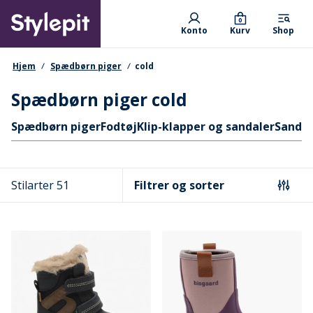
Skip
Primary departments
to
0
Konto
Kurv
Shop
main
content
navigationssti
Hjem
Spædbørn piger
cold
Spædbørn piger cold
Hurtige links
Spædbørn piger
Fodtøj
Klip-klapper og sandaler
Sandal
Stilarter 51
Filtrer og sorter