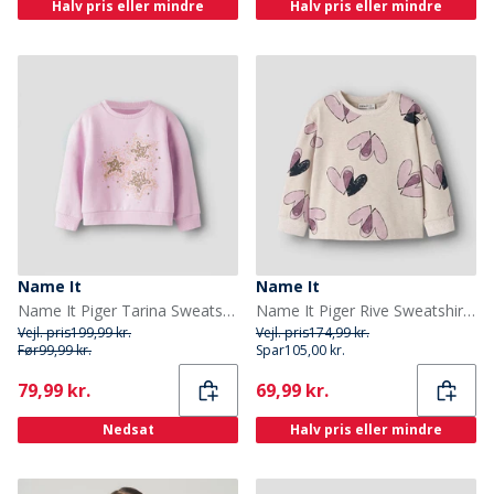
Halv pris eller mindre
Halv pris eller mindre
Name It
Name It
Name It Piger Tarina Sweatshirt Pirouette
Name It Piger Rive Sweatshirt Peyote Melange
Vejl. pris
199,99 kr.
Vejl. pris
174,99 kr.
Før
99,99 kr.
Spar
105,00 kr.
Current
Current
79,99 kr.
69,99 kr.
Nedsat
Halv pris eller mindre