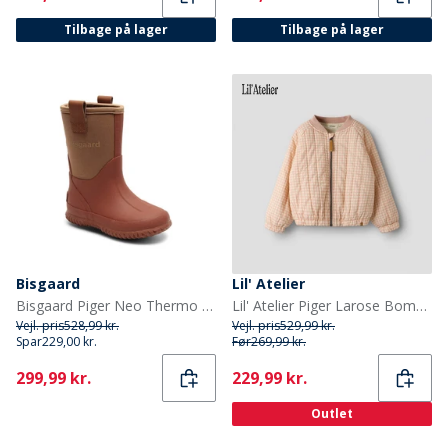
Tilbage på lager
Tilbage på lager
Bisgaard
Lil' Atelier
Bisgaard Piger Neo Thermo Gummistøvler Gammel Rose
Lil' Atelier Piger Larose Bomber Jakke Cameo Rose
Vejl. pris
528,99 kr.
Vejl. pris
529,99 kr.
Spar
229,00 kr.
Før
269,99 kr.
Current
Current
299,99 kr.
229,99 kr.
Outlet