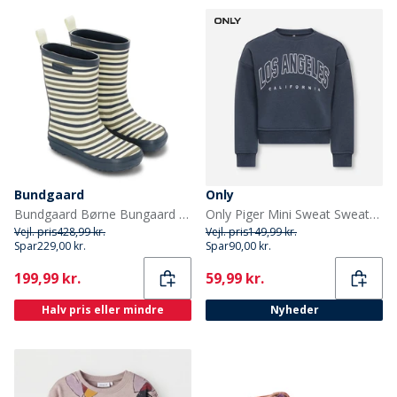
Bundgaard
Only
Bundgaard Børne Bungaard Charly Høj Gummistøvler Oceanic Stripe
Only Piger Mini Sweat Sweatshirt Ombre Blue
Vejl. pris
428,99 kr.
Vejl. pris
149,99 kr.
Spar
229,00 kr.
Spar
90,00 kr.
Current
Current
199,99 kr.
59,99 kr.
Halv pris eller mindre
Nyheder