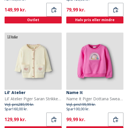
Current
Current
149,99 kr.
79,99 kr.
Outlet
Halv pris eller mindre
Lil' Atelier
Name It
Lil' Atelier Piger Saran Strikket Cardigan Turtledove
Name It Piger Dottana Sweatshirt Strawberry Moon
Vejl. pris
289,99 kr.
Vejl. pris
199,99 kr.
Spar
160,00 kr.
Spar
100,00 kr.
Current
Current
129,99 kr.
99,99 kr.