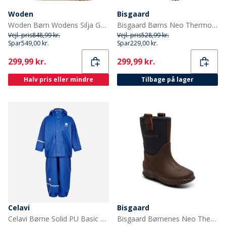
Woden
Bisgaard
Woden Børn Wodens Silja Gummistøvler 295 Dark Olive
Bisgaard Børns Neo Thermo Gummistøvler Sort
Vejl. pris
848,99 kr.
Vejl. pris
528,99 kr.
Spar
549,00 kr.
Spar
229,00 kr.
Current
Current
299,99 kr.
299,99 kr.
Halv pris eller mindre
Tilbage på lager
Celavi
Bisgaard
Celavi Børne Solid PU Basic Regntøj Sæt Havblå Oceanblue
Bisgaard Børnenes Neo Thermo Gummistøvler Blå