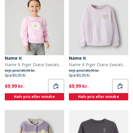
Name It
Name It
Name It Piger Diana Sweatshirt Pirouette
Name It Piger Diana Sweatshirt Lavender Fog
Vejl. pris
149,99 kr.
Vejl. pris
149,99 kr.
Spar
80,00 kr.
Spar
80,00 kr.
Current
Current
69,99 kr.
69,99 kr.
Halv pris eller mindre
Halv pris eller mindre