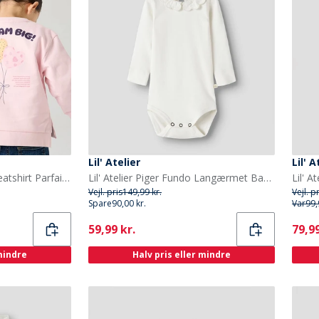
Lil' Atelier
Lil' A
Name It Piger Denila Sweatshirt Parfait Pink
Lil' Atelier Piger Fundo Langærmet Baby Body Coconut Milk
Vejl. pris
149,99 kr.
Vejl. p
Spare
90,00 kr.
Var
99,
Current
Curr
59,99 kr.
79,99
 mindre
Halv pris eller mindre