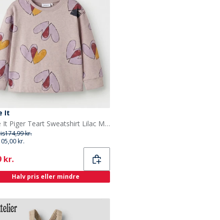
 It
Name It Piger Teart Sweatshirt Lilac Marble
ris
174,99 kr.
105,00 kr.
ent
 kr.
Halv pris eller mindre