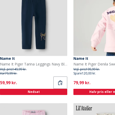
Name It
Name It
Name It Piger Tarina Leggings Navy Blazer
Vejl. pris
149,99 kr.
Vejl. pris
199,99 kr.
Var
79,99 kr.
Spare
120,00 kr.
Current
Current
59,99 kr.
79,99 kr.
Nedsat
Halv pris eller