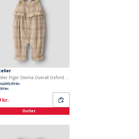
telier
Lil' Atelier Piger Diema Overall Oxford Tan
ris
269,99 kr.
99 kr.
ent
 kr.
Outlet