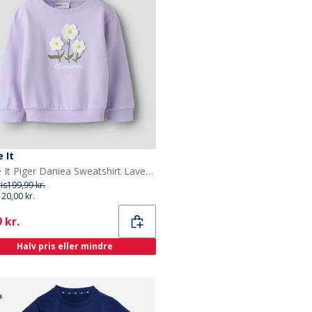
 It
Name It Piger Daniea Sweatshirt Lavendula
ris
199,99 kr.
120,00 kr.
ent
 kr.
Halv pris eller mindre