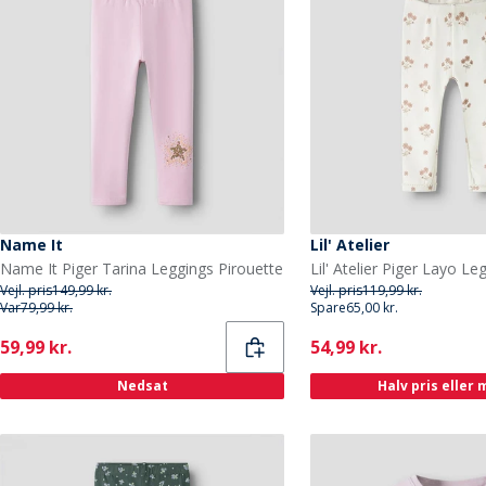
Name It
Lil' Atelier
Name It Piger Tarina Leggings Pirouette
Vejl. pris
149,99 kr.
Vejl. pris
119,99 kr.
Var
79,99 kr.
Spare
65,00 kr.
Current
Current
59,99 kr.
54,99 kr.
Nedsat
Halv pris eller