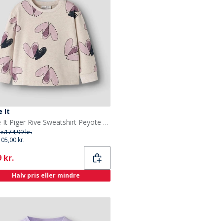
 It
Name It Piger Rive Sweatshirt Peyote Melange
ris
174,99 kr.
105,00 kr.
ent
 kr.
Halv pris eller mindre