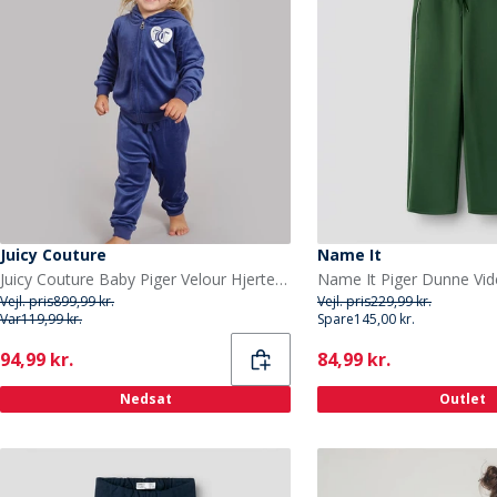
Juicy Couture
Name It
Juicy Couture Baby Piger Velour Hjerte Logo Træningssæt Blåkopi
Vejl. pris
899,99 kr.
Vejl. pris
229,99 kr.
Var
119,99 kr.
Spare
145,00 kr.
Current
Current
94,99 kr.
84,99 kr.
Nedsat
Outlet