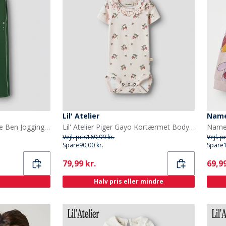
Lil' Atelier
Name
Name It Piger Dunne Vide Ben Joggingbukser Greener Pastures
Lil' Atelier Piger Gayo Kortærmet Bodystocking Morganite
Vejl. pris
169,99 kr.
Vejl. p
Spare
90,00 kr.
Spare
Current
Curr
79,99 kr.
69,99
Halv pris eller mindre