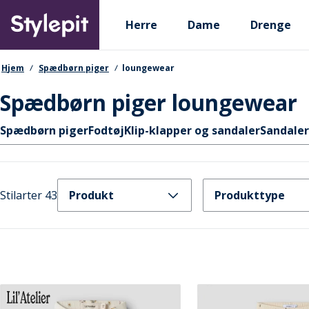
Skip
Primary departments
to
Herre
Dame
Drenge
main
content
navigationssti
Hjem
Spædbørn piger
loungewear
Spædbørn piger loungewear
Hurtige links
Spædbørn piger
Fodtøj
Klip-klapper og sandaler
Sandaler
Stilarter 43
Produkt
Produkttype