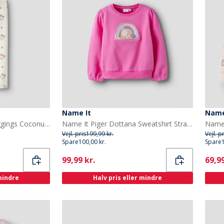
Name It
Name
Lil' Atelier Piger Layo Leggings Coconut Milk
Name It Piger Dottana Sweatshirt Strawberry Moon
Vejl. pris
199,99 kr.
Vejl. p
Spare
100,00 kr.
Spare
Current
Curr
99,99 kr.
69,99
 mindre
Halv pris eller mindre