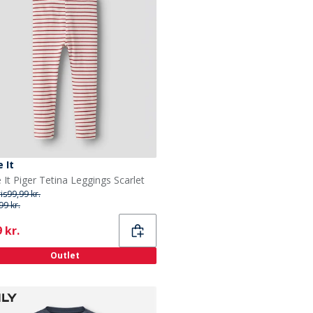
 It
It Piger Tetina Leggings Scarlet
ris
99,99 kr.
99 kr.
ent
 kr.
Outlet