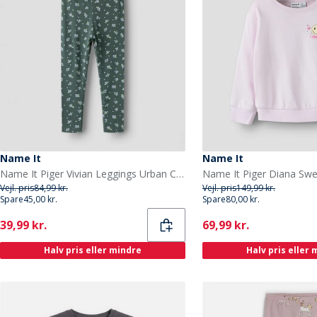
Name It
Name It
Name It Piger Vivian Leggings Urban Chic
Vejl. pris
84,99 kr.
Vejl. pris
149,99 kr.
Spare
45,00 kr.
Spare
80,00 kr.
Current
Current
39,99 kr.
69,99 kr.
Halv pris eller mindre
Halv pris eller