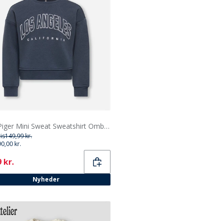
Only Piger Mini Sweat Sweatshirt Ombre Blue
ris
149,99 kr.
90,00 kr.
ent
 kr.
Nyheder