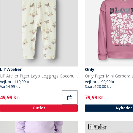
Lil' Atelier
Only
Lil' Atelier Piger Layo Leggings Coconut Milk
Vejl. pris
119,99 kr.
Vejl. pris
199,99 kr.
Var
54,99 kr.
Spare
120,00 kr.
Current
Current
49,99 kr.
79,99 kr.
Outlet
Nyheder