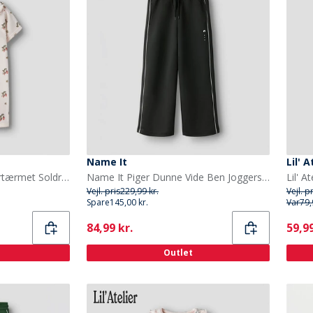
Name It
Lil' A
Lil' Atelier Piger Gayo Kortærmet Soldragt Morganite
Name It Piger Dunne Vide Ben Joggers Sort
Vejl. pris
229,99 kr.
Vejl. p
Spare
145,00 kr.
Var
79,
Current
Curr
84,99 kr.
59,99
Outlet