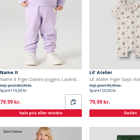
Name It
Lil' Atelier
Name It Piger Daniea Joggers Lavendula
Vejl. pris
189,99 kr.
Vejl. pris
199,99 kr.
Spare
110,00 kr.
Spare
120,00 kr.
Current
Current
79,99 kr.
79,99 kr.
Halv pris eller mindre
Outlet