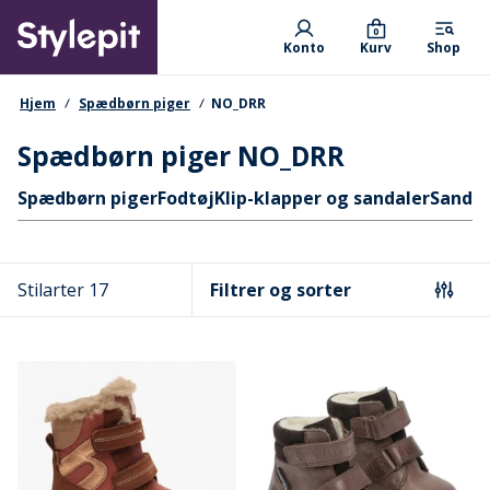
Skip
Primary departments
to
0
Konto
Kurv
Shop
main
content
navigationssti
Hjem
Spædbørn piger
NO_DRR
Spædbørn piger NO_DRR
Hurtige links
Spædbørn piger
Fodtøj
Klip-klapper og sandaler
Sandal
Stilarter 17
Filtrer og sorter