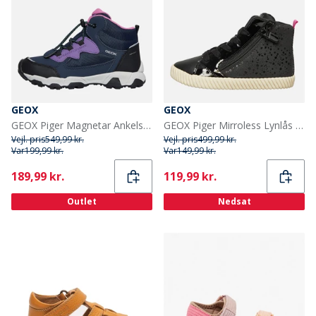
GEOX
GEOX
GEOX Piger Magnetar Ankelstøvler Navy/Violet
GEOX Piger Mirroless Lynlås Hi Top Træningssko Sort
Vejl. pris
549,99 kr.
Vejl. pris
499,99 kr.
Var
199,99 kr.
Var
149,99 kr.
Current
Current
189,99 kr.
119,99 kr.
Outlet
Nedsat