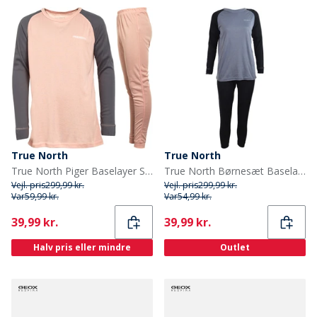
True North
True North
True North Piger Baselayer Sæt Pink Comb
True North Børnesæt Baselayer Sort Comb
Vejl. pris
299,99 kr.
Vejl. pris
299,99 kr.
Var
59,99 kr.
Var
54,99 kr.
Current
Current
39,99 kr.
39,99 kr.
Halv pris eller mindre
Outlet