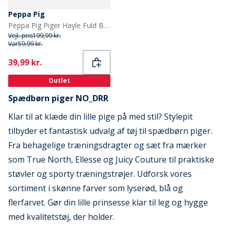
Peppa Pig
Peppa Pig Piger Hayle Fuld Borg Hjemmesko Pink
Vejl. pris
199,99 kr.
Var
59,99 kr.
Current
39,99 kr.
Outlet
Spædbørn piger NO_DRR
Klar til at klæde din lille pige på med stil? Stylepit
tilbyder et fantastisk udvalg af tøj til spædbørn piger.
Fra behagelige træningsdragter og sæt fra mærker
som True North, Ellesse og Juicy Couture til praktiske
støvler og sporty træningstrøjer. Udforsk vores
sortiment i skønne farver som lyserød, blå og
flerfarvet. Gør din lille prinsesse klar til leg og hygge
med kvalitetstøj, der holder.