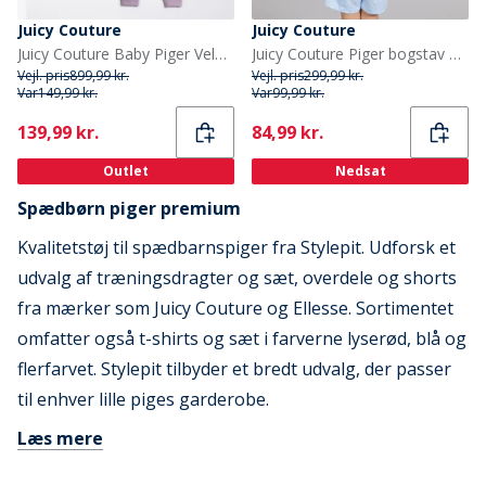
Juicy Couture
Juicy Couture
Juicy Couture Baby Piger Velour Træningsdragt Lavendel
Juicy Couture Piger bogstav flæse t shirt og shorts sæt Powder Blue
Vejl. pris
899,99 kr.
Vejl. pris
299,99 kr.
Var
149,99 kr.
Var
99,99 kr.
Current
Current
139,99 kr.
84,99 kr.
Outlet
Nedsat
Spædbørn piger premium
Kvalitetstøj til spædbarnspiger fra Stylepit. Udforsk et
udvalg af træningsdragter og sæt, overdele og shorts
fra mærker som Juicy Couture og Ellesse. Sortimentet
omfatter også t-shirts og sæt i farverne lyserød, blå og
flerfarvet. Stylepit tilbyder et bredt udvalg, der passer
til enhver lille piges garderobe.
Læs mere