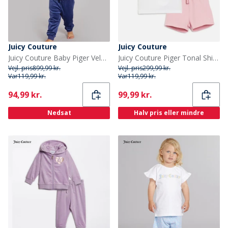
Juicy Couture
Juicy Couture
Juicy Couture Baby Piger Velour Hjerte Logo Træningssæt Blåkopi
Juicy Couture Piger Tonal Shimmer Print T Shirt Og Shorts Sæt Pink Nectar
Vejl. pris
899,99 kr.
Vejl. pris
299,99 kr.
Var
119,99 kr.
Var
119,99 kr.
Current
Current
94,99 kr.
99,99 kr.
Nedsat
Halv pris eller mindre