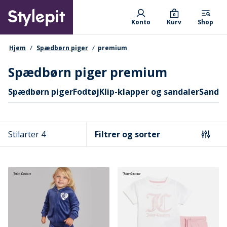
Skip
Primary departments
to
0
Konto
Kurv
Shop
main
content
navigationssti
Hjem
Spædbørn piger
premium
Spædbørn piger premium
Hurtige links
Spædbørn piger
Fodtøj
Klip-klapper og sandaler
Sandal
Stilarter 4
Filtrer og sorter