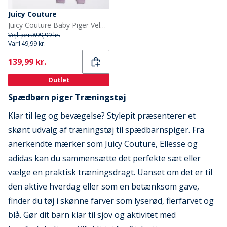
Juicy Couture
Juicy Couture Baby Piger Velour Træningsdragt Lavendel
Vejl. pris
899,99 kr.
Var
149,99 kr.
Current
139,99 kr.
Outlet
Spædbørn piger Træningstøj
Klar til leg og bevægelse? Stylepit præsenterer et
skønt udvalg af træningstøj til spædbarnspiger. Fra
anerkendte mærker som Juicy Couture, Ellesse og
adidas kan du sammensætte det perfekte sæt eller
vælge en praktisk træningsdragt. Uanset om det er til
den aktive hverdag eller som en betænksom gave,
finder du tøj i skønne farver som lyserød, flerfarvet og
blå. Gør dit barn klar til sjov og aktivitet med