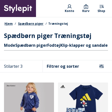
Skip
Primary departments
to
0
Konto
Kurv
Shop
main
content
navigationssti
Hjem
Spædbørn piger
Træningstøj
Spædbørn piger Træningstøj
Hurtige links
Mode
Spædbørn piger
Fodtøj
Klip-klapper og sandaler
S
Stilarter 3
Filtrer og sorter