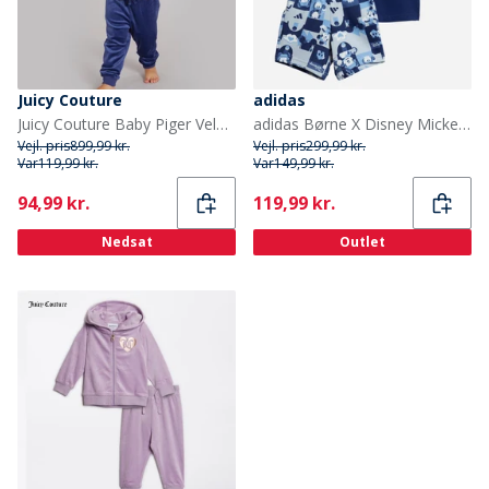
Juicy Couture
adidas
Juicy Couture Baby Piger Velour Hjerte Logo Træningssæt Blåkopi
adidas Børne X Disney Mickey Mouse T-shirt og shorts sæt Dark Blue/Crew Yellow
Vejl. pris
899,99 kr.
Vejl. pris
299,99 kr.
Var
119,99 kr.
Var
149,99 kr.
Current
Current
94,99 kr.
119,99 kr.
Nedsat
Outlet