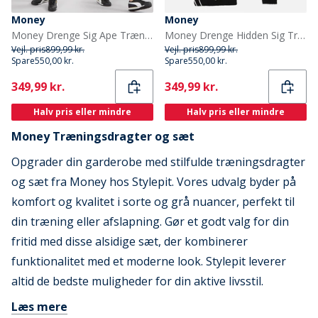
Money
Money
Money Drenge Sig Ape Træningstøj Sort
Money Drenge Hidden Sig Træningstøj Sort
Vejl. pris
899,99 kr.
Vejl. pris
899,99 kr.
Spare
550,00 kr.
Spare
550,00 kr.
Current
Current
349,99 kr.
349,99 kr.
Halv pris eller mindre
Halv pris eller mindre
Money Træningsdragter og sæt
Opgrader din garderobe med stilfulde træningsdragter
og sæt fra Money hos Stylepit. Vores udvalg byder på
komfort og kvalitet i sorte og grå nuancer, perfekt til
din træning eller afslapning. Gør et godt valg for din
fritid med disse alsidige sæt, der kombinerer
funktionalitet med et moderne look. Stylepit leverer
altid de bedste muligheder for din aktive livsstil.
Læs mere