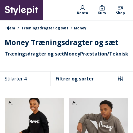
Skip
Primary departments
to
0
Konto
Kurv
Shop
main
content
navigationssti
Hjem
Træningsdragter og sæt
Money
Money Træningsdragter og sæt
Hurtige links
Træningsdragter og sæt
Money
Præstation/Teknisk
C
Stilarter 4
Filtrer og sorter