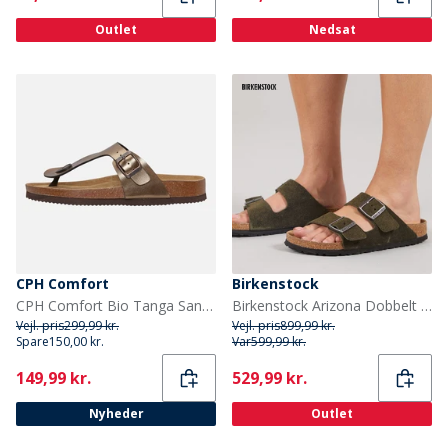
Outlet
Nedsat
CPH Comfort
Birkenstock
CPH Comfort Bio Tanga Sandaler Bronze
Birkenstock Arizona Dobbelt Spænde Sandaler Thyme
Vejl. pris
299,99 kr.
Vejl. pris
899,99 kr.
Spare
150,00 kr.
Var
599,99 kr.
Current
Current
149,99 kr.
529,99 kr.
Nyheder
Outlet