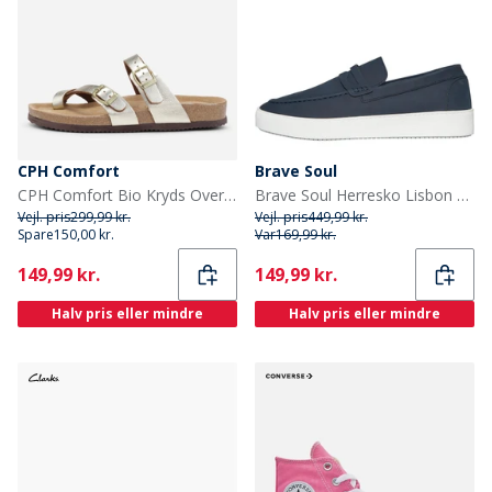
CPH Comfort
Brave Soul
CPH Comfort Bio Kryds Over Sandaler Gold
Brave Soul Herresko Lisbon Loafers Blå
Vejl. pris
299,99 kr.
Vejl. pris
449,99 kr.
Spare
150,00 kr.
Var
169,99 kr.
Current
Current
149,99 kr.
149,99 kr.
Halv pris eller mindre
Halv pris eller mindre