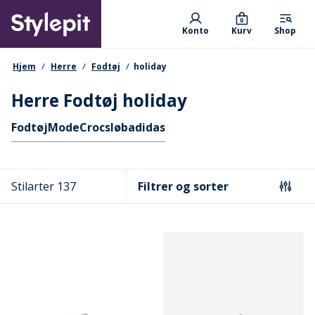
Skip
Primary departments
to
0
Konto
Kurv
Shop
main
content
navigationssti
Hjem
Herre
Fodtøj
holiday
Herre Fodtøj holiday
Hurtige links
Fodtøj
Mode
Crocs
løb
adidas
Stilarter 137
Filtrer og sorter