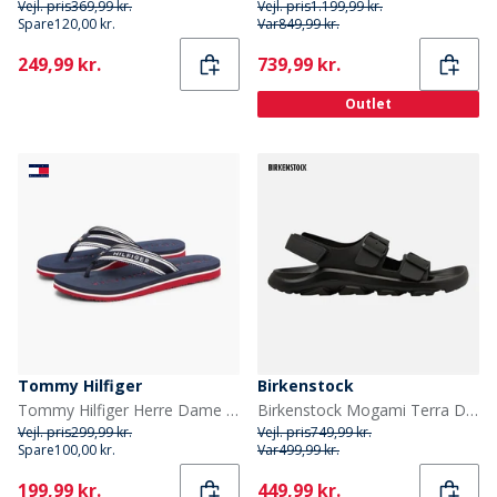
Vejl. pris
369,99 kr.
Vejl. pris
1.199,99 kr.
Spare
120,00 kr.
Var
849,99 kr.
Current
Current
249,99 kr.
739,99 kr.
Outlet
Tommy Hilfiger
Birkenstock
Tommy Hilfiger Herre Dame Webbing Flip Flops Rwb
Birkenstock Mogami Terra Dobbelt Spænde Sandaler Sort
Vejl. pris
299,99 kr.
Vejl. pris
749,99 kr.
Spare
100,00 kr.
Var
499,99 kr.
Current
Current
199,99 kr.
449,99 kr.