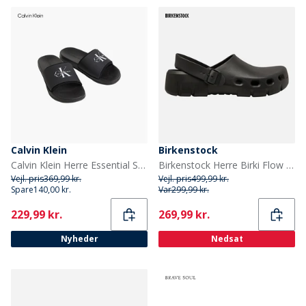
Calvin Klein
Birkenstock
Calvin Klein Herre Essential Sandaler Triple Black
Birkenstock Herre Birki Flow Eva træsko Sort
Vejl. pris
369,99 kr.
Vejl. pris
499,99 kr.
Spare
140,00 kr.
Var
299,99 kr.
Current
Current
229,99 kr.
269,99 kr.
Nyheder
Nedsat