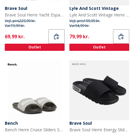
Brave Soul
Lyle And Scott Vintage
Brave Soul Herre Yacht Espadriller Marineblå
Lyle And Scott Vintage Herre Sand flip flops Earth
Vejl. pris
229,99 kr.
Vejl. pris
199,99 kr.
Var
79,99 kr.
Var
94,99 kr.
Current
Current
69,99 kr.
79,99 kr.
Outlet
Outlet
Bench
Brave Soul
Bench Herre Cruise Sliders Sort/Grå/Hvid
Brave Soul Herre Energy Slider Sort