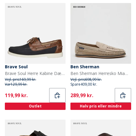
Brave Soul
Ben Sherman
Brave Soul Herre Kabine Dæk Sko Navy/Tan
Ben Sherman Herresko Miami vævede dæksko Sand
Vejl. pris
169,99 kr.
Vejl. pris
698,99 kr.
Var
129,99 kr.
Spare
409,00 kr.
Current
Current
119,99 kr.
289,99 kr.
Outlet
Halv pris eller mindre