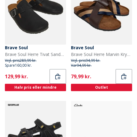
Brave Soul
Brave Soul
Brave Soul Herre Tivat Sandaler Sort
Brave Soul Herre Marvin Krydsrem Sandaler Brun/Navy/Sand
Vejl. pris
289,99 kr.
Vejl. pris
94,99 kr.
Spare
160,00 kr.
Var
94,99 kr.
Current
Current
129,99 kr.
79,99 kr.
Halv pris eller mindre
Outlet