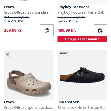
Crocs
Playboy Footwear
Crocs Offroad Sportsandaler Espresso/Valnød
Playboy Footwear Herre Baker loafers Brandy Leather
Vejl. pris
369,99 kr.
Vejl. pris
1.399,99 kr.
Spare
100,00 kr.
Spare
900,00 kr.
Current
Current
269,99 kr.
499,99 kr.
Halv pris eller mindre
Crocs
Birkenstock
Crocs Offroad sports træsko Cobblestone/Truffle
Birkenstock Herre Boston Corduroy Klipklapper Midnight