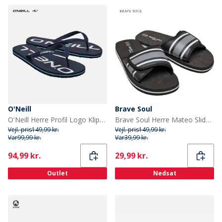
O'Neill
Brave Soul
O'Neill Herre Profil Logo Klipklapper Dress Blues
Brave Soul Herre Mateo Slides Sort/Grå/Hvid
Vejl. pris
149,99 kr.
Vejl. pris
149,99 kr.
Var
99,99 kr.
Var
39,99 kr.
Current
Current
94,99 kr.
29,99 kr.
Outlet
Nedsat