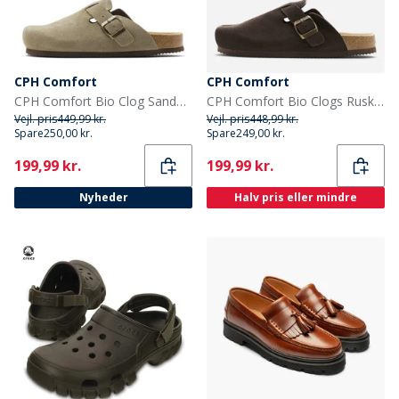
CPH Comfort
CPH Comfort
CPH Comfort Bio Clog Sandaler af ruskind Taupe
CPH Comfort Bio Clogs Ruskind Sandaler Dark Brown
Vejl. pris
449,99 kr.
Vejl. pris
448,99 kr.
Spare
250,00 kr.
Spare
249,00 kr.
Current
Current
199,99 kr.
199,99 kr.
Nyheder
Halv pris eller mindre