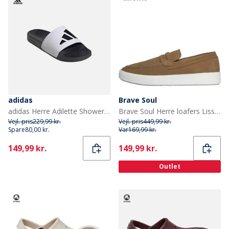
adidas
Brave Soul
adidas Herre Adilette Shower Slides Cloud White/Core Black/Core Black
Brave Soul Herre loafers Lissabon ørken taupe
Vejl. pris
229,99 kr.
Vejl. pris
449,99 kr.
Spare
80,00 kr.
Var
169,99 kr.
Current
Current
149,99 kr.
149,99 kr.
Outlet