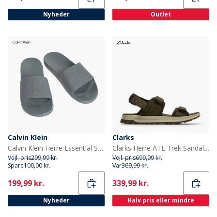
Nyheder
Outlet
Calvin Klein
Clarks
Calvin Klein Herre Essential Sandaler Turbulence
Clarks Herre ATL Trek Sandaler River Olive
Vejl. pris
299,99 kr.
Vejl. pris
699,99 kr.
Spare
100,00 kr.
Var
369,99 kr.
Current
Current
199,99 kr.
339,99 kr.
Nyheder
Halv pris eller mindre