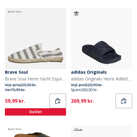
Brave Soul
adidas Originals
Brave Soul Herre Yacht Espadriller Creme/Sort Stribe Cream/ Black
adidas Originals Herre Adilette 25 Sandaler Shadow Navy/Shadow Navy/Legend Ink
Vejl. pris
229,99 kr.
Vejl. pris
529,99 kr.
Var
79,99 kr.
Spare
260,00 kr.
Current
Current
59,99 kr.
269,99 kr.
Outlet