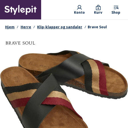
Skip
Primary departments
to
0
Konto
Kurv
Shop
main
content
navigationssti
Hjem
Herre
Klip-klapper og sandaler
Brave Soul