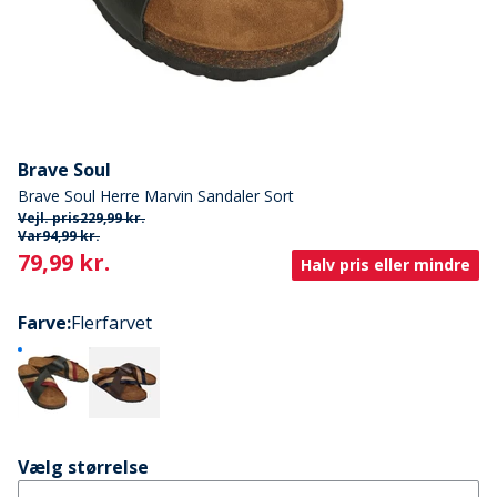
Brave Soul
Brave Soul Herre Marvin Sandaler Sort
Vejl. pris
229,99 kr.
Var
94,99 kr.
Current
79,99 kr.
Halv pris eller mindre
Farve
:
Flerfarvet
Vælg størrelse