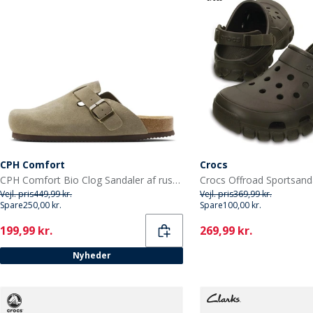
CPH Comfort
Crocs
CPH Comfort Bio Clog Sandaler af ruskind Taupe
Vejl. pris
449,99 kr.
Vejl. pris
369,99 kr.
Spare
250,00 kr.
Spare
100,00 kr.
Current
Current
199,99 kr.
269,99 kr.
Nyheder