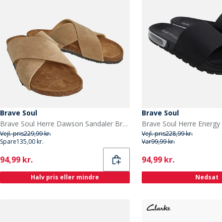
Brave Soul
Brave Soul
Brave Soul Herre Dawson Sandaler Brun
Brave Soul Herre Energy 
Vejl. pris
229,99 kr.
Vejl. pris
228,99 kr.
Spare
135,00 kr.
Var
99,99 kr.
Current
Current
94,99 kr.
94,99 kr.
Halv pris eller mindre
Nedsat