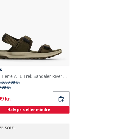
s
Clarks Herre ATL Trek Sandaler River Olive
ris
699,99 kr.
,99 kr.
ent
9 kr.
Halv pris eller mindre