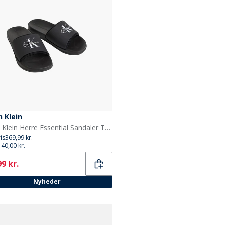
n Klein
Calvin Klein Herre Essential Sandaler Triple Black
ris
369,99 kr.
140,00 kr.
ent
9 kr.
Nyheder