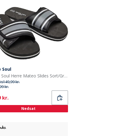
 Soul
Brave Soul Herre Mateo Slides Sort/Grå/Hvid
ris
149,99 kr.
99 kr.
ent
 kr.
Nedsat