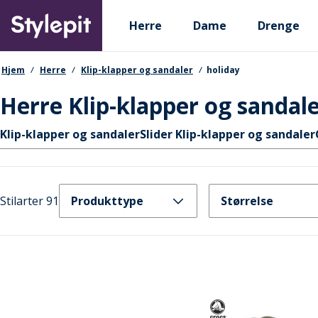
Skip
Primary departments
to
Herre
Dame
Drenge
main
content
navigationssti
Hjem
Herre
Klip-klapper og sandaler
holiday
Herre Klip-klapper og sandale
Hurtige links
Klip-klapper og sandaler
Slider Klip-klapper og sandaler
Stilarter 91
Produkttype
Størrelse