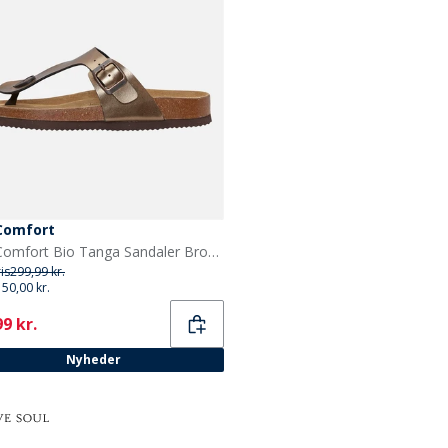
Comfort
CPH Comfort Bio Tanga Sandaler Bronze
ris
299,99 kr.
150,00 kr.
ent
9 kr.
Nyheder