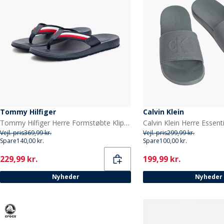
Tommy Hilfiger
Calvin Klein
Tommy Hilfiger Herre Formstøbte Klipklappere Rwb
Vejl. pris
369,99 kr.
Vejl. pris
299,99 kr.
Spare
140,00 kr.
Spare
100,00 kr.
Current
Current
229,99 kr.
199,99 kr.
Nyheder
Nyheder