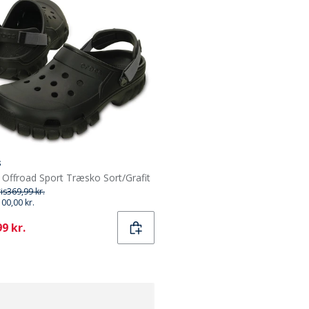
s
 Offroad Sport Træsko Sort/Grafit
ris
369,99 kr.
100,00 kr.
ent
9 kr.