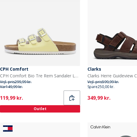
CPH Comfort
Clarks
CPH Comfort Bio Tre Rem Sandaler Lemon
Vejl. pris
299,99 kr.
Vejl. pris
599,99 kr.
Var
149,99 kr.
Spare
250,00 kr.
Current
Current
119,99 kr.
349,99 kr.
Outlet