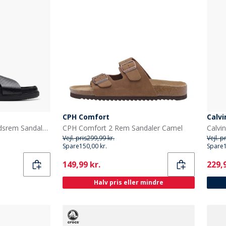
CPH Comfort
Calvi
Clarks Herre Torford Krydsrem Sandaler Black Leather
CPH Comfort 2 Rem Sandaler Camel
Vejl. pris
299,99 kr.
Vejl. p
Spare
150,00 kr.
Spare
Current
Curr
149,99 kr.
229,9
Halv pris eller mindre