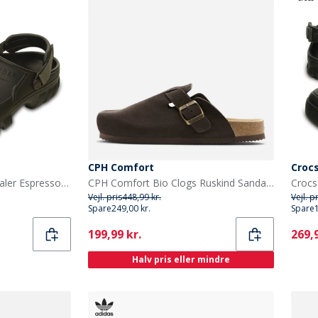
CPH Comfort
Croc
Crocs Offroad Sportsandaler Espresso/Valnød
CPH Comfort Bio Clogs Ruskind Sandaler Dark Brown
Crocs
Vejl. pris
448,99 kr.
Vejl. p
Spare
249,00 kr.
Spare
Current
Curr
199,99 kr.
269,9
Halv pris eller mindre