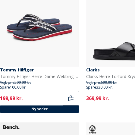
Tommy Hilfiger
Clarks
Tommy Hilfiger Herre Dame Webbing Flip Flops Rwb
Vejl. pris
299,99 kr.
Vejl. pris
699,99 kr.
Spare
100,00 kr.
Spare
330,00 kr.
Current
Current
199,99 kr.
369,99 kr.
Nyheder