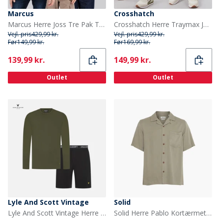
Marcus
Crosshatch
Marcus Herre Joss Tre Pak T Shirts Multi 1
Crosshatch Herre Traymax Joggingbukser To-pak Khaki/Sten
Vejl. pris
429,99 kr.
Vejl. pris
429,99 kr.
Før
149,99 kr.
Før
169,99 kr.
Current
Current
139,99 kr.
149,99 kr.
Outlet
Outlet
Lyle And Scott Vintage
Solid
Lyle And Scott Vintage Herre Hugo Langærmet Bluse Og Shorts Lounge Sæt Climbing Ivy/Sort
Solid Herre Pablo Kortærmet Skjorte Vetiver