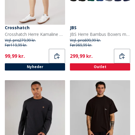
Crosshatch
JBS
Crosshatch Herre Kamaline Denim Shorts Dark Wash
JBS Herre Bambus Boxers med seks pakning Multifarvet
Vejl. pris
279,99 kr.
Vejl. pris
699,99 kr.
Før
119,99 kr.
Før
369,99 kr.
Current
Current
99,99 kr.
299,99 kr.
Nyheder
Outlet