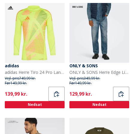
adidas
ONLY & SONS
adidas Herre Tiro 24 Pro Lange Ærmer Målmands Trøje Semi Solar Yellow
ONLY & SONS Herre Edge Lige Jeans Medium Blue Denim
Vejl. pris
749,99 kr.
Vejl. pris
349,99 kr.
Før
149,99 kr.
Før
149,99 kr.
Current
Current
139,99 kr.
129,99 kr.
Nedsat
Nedsat