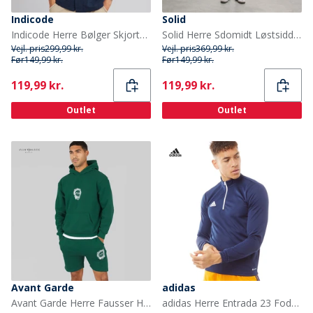
Indicode
Solid
Indicode Herre Bølger Skjorte Sky Captain
Solid Herre Sdomidt Løstsiddende Denim Shorts Light Blue Denim
Vejl. pris
299,99 kr.
Vejl. pris
369,99 kr.
Før
149,99 kr.
Før
149,99 kr.
Current
Current
119,99 kr.
119,99 kr.
Outlet
Outlet
Avant Garde
adidas
Avant Garde Herre Fausser Hættetrøje Og Shorts Sæt Emerald
adidas Herre Entrada 23 Fodboldtrøjer Blå