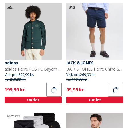
adidas
JACK & JONES
adidas Herre FCB FC Bayern München Autentisk Janker Shadow Green
JACK & JONES Herre Chino Shorts Navy Blazer
Vejl. pris
899,99 kr.
Vejl. pris
269,99 kr.
Før
269,99 kr.
Før
119,99 kr.
Current
Current
199,99 kr.
99,99 kr.
Outlet
Outlet