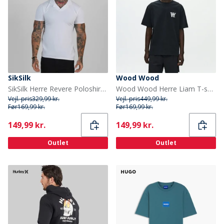
SikSilk
Wood Wood
SikSilk Herre Revere Poloshirt Hvid
Wood Wood Herre Liam T-shirt Black With White
Vejl. pris
329,99 kr.
Vejl. pris
449,99 kr.
Før
169,99 kr.
Før
169,99 kr.
Current
Current
149,99 kr.
149,99 kr.
Outlet
Outlet