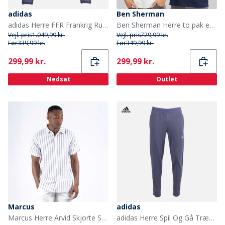
adidas
Ben Sherman
adidas Herre FFR Frankrig Rugby Vinterjakke Shadow Navy
Ben Sherman Herre to pak ensfarvede poloskjorter Light Green/Dark Navy
Vejl. pris
1.049,99 kr.
Vejl. pris
729,99 kr.
Før
339,99 kr.
Før
349,99 kr.
Current
Current
299,99 kr.
299,99 kr.
Nedsat
Outlet
Marcus
adidas
Marcus Herre Arvid Skjorte Snow White
adidas Herre Spil Og Gå Trænings 3 Stribede Joggers Shadow Navy