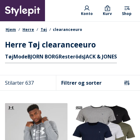
Skip
Primary departments
to
0
Konto
Kurv
Shop
main
content
navigationssti
Hjem
Herre
Tøj
clearanceeuro
Herre Tøj clearanceeuro
Hurtige links
Tøj
Mode
BJORN BORG
Resteröds
JACK & JONES
Stilarter 637
Filtrer og sorter