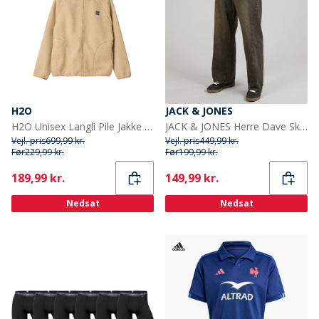
H2O
JACK & JONES
H2O Unisex Langli Pile Jakke 3575 Beige
JACK & JONES Herre Dave Skewed 464 Wide Jeans Black Denim
Vejl. pris
699,99 kr.
Vejl. pris
449,99 kr.
Før
229,99 kr.
Før
199,99 kr.
Current
Current
189,99 kr.
149,99 kr.
Nedsat
Nedsat