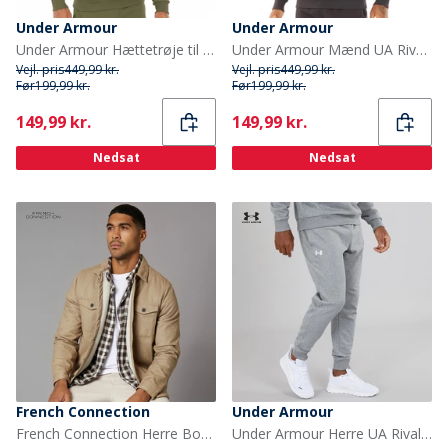
Under Armour
Under Armour
Under Armour Hættetrøje til Herre UA Rival Fleece Logo Marine OD Grøn/Hvid
Under Armour Mænd UA Rival Fleece Logo Hoodie Sort/Hvid
Vejl. pris
449,99 kr.
Vejl. pris
449,99 kr.
Før
199,99 kr.
Før
199,99 kr.
Current
Current
149,99 kr.
149,99 kr.
Nedsat
Nedsat
French Connection
Under Armour
French Connection Herre Borg Skjorte Sten
Under Armour Herre UA Rival Fleece Joggingbukser Castlerock Lys Heather/Hvid