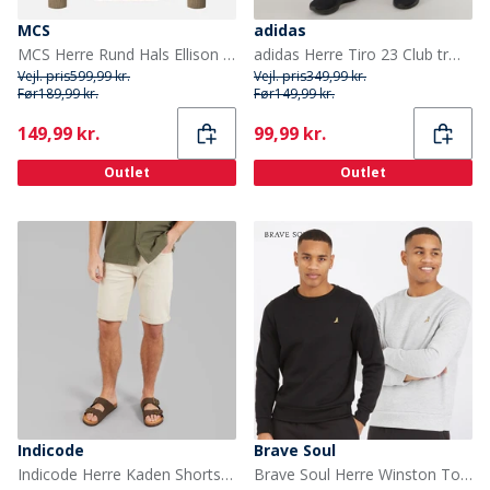
MCS
adidas
MCS Herre Rund Hals Ellison Strik Sweater Silver Mink
adidas Herre Tiro 23 Club træningsbukser Sort/Hvid
Vejl. pris
599,99 kr.
Vejl. pris
349,99 kr.
Før
189,99 kr.
Før
149,99 kr.
Current
Current
149,99 kr.
99,99 kr.
Outlet
Outlet
Indicode
Brave Soul
Indicode Herre Kaden Shorts Fog
Brave Soul Herre Winston To-pakke Trøjer Sort/Grå