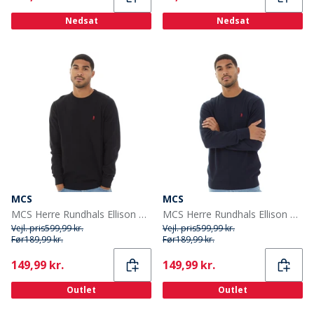
Nedsat
Nedsat
MCS
MCS
MCS Herre Rundhals Ellison Strikket Trøje Tap Sko
MCS Herre Rundhals Ellison Striktrøje Mørk Safir
Vejl. pris
599,99 kr.
Vejl. pris
599,99 kr.
Før
189,99 kr.
Før
189,99 kr.
Current
Current
149,99 kr.
149,99 kr.
Outlet
Outlet