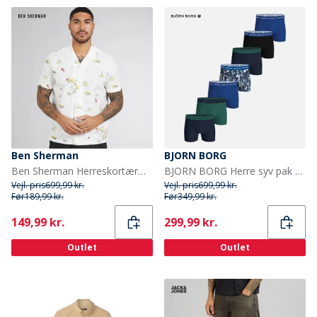
Ben Sherman
BJORN BORG
Ben Sherman Herreskortærmet Brighton til Amalfi skjorte Snow White
BJORN BORG Herre syv pak bomuld stretch boxers Multipack 3
Vejl. pris
699,99 kr.
Vejl. pris
699,99 kr.
Før
189,99 kr.
Før
349,99 kr.
Current
Current
149,99 kr.
299,99 kr.
Outlet
Outlet