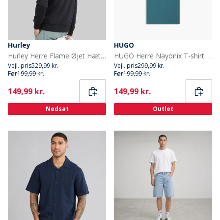
Hurley
HUGO
Hurley Herre Flame Øjet Hættetrøje Sort
HUGO Herre Nayonix T-shirt Turquoise/Aqua
Vejl. pris
529,99 kr.
Vejl. pris
299,99 kr.
Før
199,99 kr.
Før
199,99 kr.
Current
Current
149,99 kr.
149,99 kr.
Nedsat
Outlet