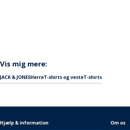
Vis mig mere:
JACK & JONES
Herre
T-shirts og veste
T-shirts
Hjælp & information
Om os