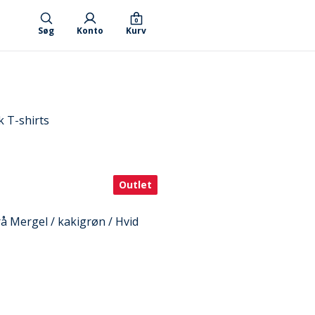
0
Søg
Konto
Kurv
 T-shirts
Outlet
Grå Mergel / kakigrøn / Hvid