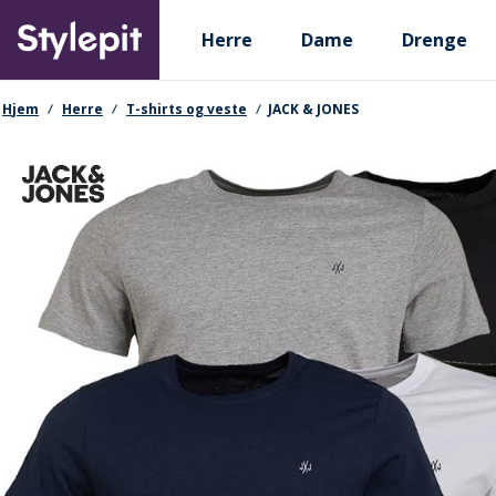
Skip
Primary departments
to
Herre
Dame
Drenge
main
content
navigationssti
Hjem
Herre
T-shirts og veste
JACK & JONES