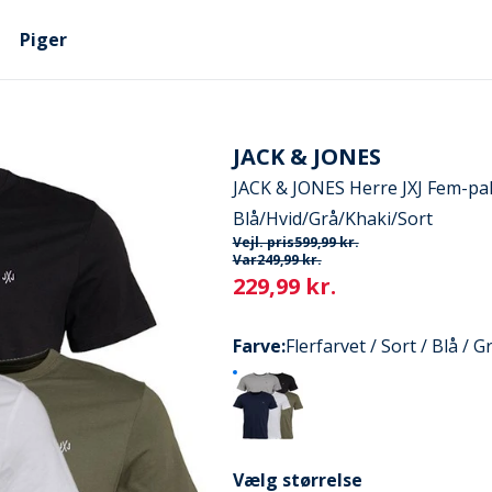
Piger
JACK & JONES
JACK & JONES Herre JXJ Fem-pak
Blå/Hvid/Grå/Khaki/Sort
Vejl. pris
599,99 kr.
Var
249,99 kr.
Current
229,99 kr.
Farve
:
Flerfarvet / Sort / Blå / 
Vælg størrelse