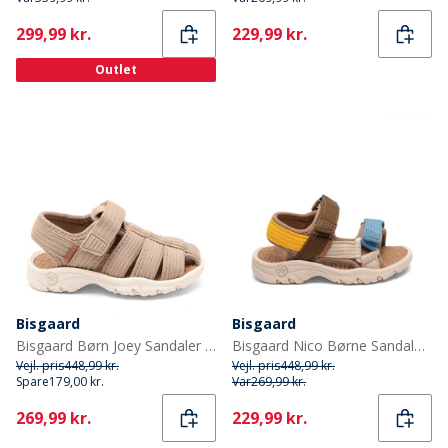
Current
Current
299,99 kr.
229,99 kr.
Outlet
Bisgaard
Bisgaard
Bisgaard Børn Joey Sandaler Stone
Bisgaard Nico Børne Sandaler Mocha
Vejl. pris
448,99 kr.
Vejl. pris
448,99 kr.
Spare
179,00 kr.
Var
269,99 kr.
Current
Current
269,99 kr.
229,99 kr.