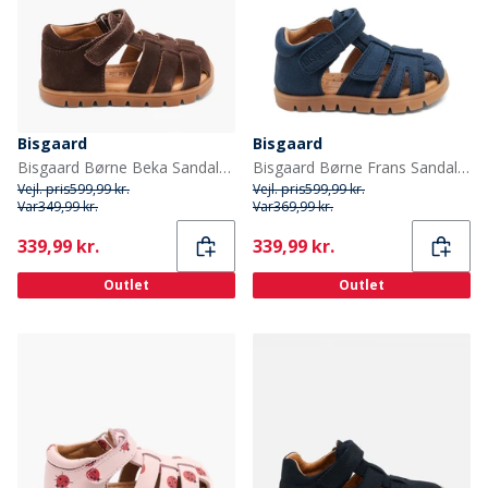
Bisgaard
Bisgaard
Bisgaard Børne Beka Sandaler Cacao
Bisgaard Børne Frans Sandaler Navy
Vejl. pris
599,99 kr.
Vejl. pris
599,99 kr.
Var
349,99 kr.
Var
369,99 kr.
Current
Current
339,99 kr.
339,99 kr.
Outlet
Outlet