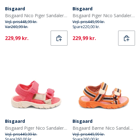
Bisgaard
Bisgaard
Bisgaard Nico Piger Sandaler Violet
Bisgaard Piger Nico Sandaler Pink
Vejl. pris
448,99 kr.
Vejl. pris
449,99 kr.
Var
269,99 kr.
Spare
220,00 kr.
Current
Current
229,99 kr.
229,99 kr.
Bisgaard
Bisgaard
Bisgaard Piger Nico Sandaler Pink
Bisgaard Børne Nico Sandaler Orange Mix
Vejl. pris
449,99 kr.
Vejl. pris
449,99 kr.
Spare
260,00 kr.
Spare
260,00 kr.