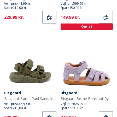
Vejl. pris
448,99 kr.
Vejl. pris
599,99 kr.
Spare
219,00 kr.
Spare
450,00 kr.
Current
Current
229,99 kr.
149,99 kr.
Outlet
Bisgaard
Bisgaard
Bisgaard Børne Paul Sandaler Olive
Bisgaard Børne Barefoot Ryle Sandaler Violet
Vejl. pris
448,99 kr.
Vejl. pris
628,99 kr.
Spare
219,00 kr.
Spare
279,00 kr.