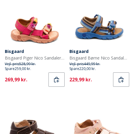
Bisgaard
Bisgaard
Bisgaard Piger Nico Sandaler Confetti Flower
Bisgaard Børne Nico Sandaler Cobalt Mix
Vejl. pris
528,99 kr.
Vejl. pris
449,99 kr.
Spare
259,00 kr.
Spare
220,00 kr.
Current
Current
269,99 kr.
229,99 kr.