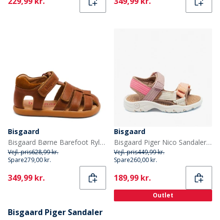
Current
Current
229,99 kr.
349,99 kr.
Bisgaard
Bisgaard
Bisgaard Børne Barefoot Ryle Sandaler Cognac
Bisgaard Piger Nico Sandaler Rose
Vejl. pris
628,99 kr.
Vejl. pris
449,99 kr.
Spare
279,00 kr.
Spare
260,00 kr.
Current
Current
349,99 kr.
189,99 kr.
Outlet
Bisgaard Piger Sandaler