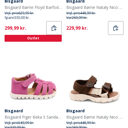
Bisgaard
Bisgaard
Bisgaard Børne Floyd Barfodssandaler Cacao
Bisgaard Børne Nataly Nico Sandal Nude Mix
Vejl. pris
629,99 kr.
Vejl. pris
448,99 kr.
Spare
330,00 kr.
Var
269,99 kr.
Current
Current
299,99 kr.
229,99 kr.
Outlet
Bisgaard
Bisgaard
Bisgaard Piger Beka S Sandaler Pink
Bisgaard Børne Nataly Nico Sandal Dark Brown
Vejl. pris
549,99 kr.
Vejl. pris
448,99 kr.
Var
339,99 kr.
Var
269,99 kr.