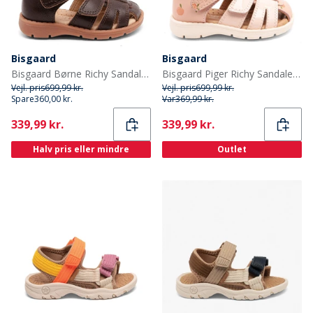
Bisgaard
Bisgaard
Bisgaard Børne Richy Sandaler Dark Brown
Bisgaard Piger Richy Sandaler Peach
Vejl. pris
699,99 kr.
Vejl. pris
699,99 kr.
Spare
360,00 kr.
Var
369,99 kr.
Current
Current
339,99 kr.
339,99 kr.
Halv pris eller mindre
Outlet