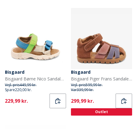
Bisgaard
Bisgaard
Bisgaard Børne Nico Sandaler Bright Green
Bisgaard Piger Frans Sandaler Rose
Vejl. pris
449,99 kr.
Vejl. pris
599,99 kr.
Spare
220,00 kr.
Var
339,99 kr.
Current
Current
229,99 kr.
299,99 kr.
Outlet