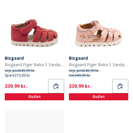
Bisgaard
Bisgaard
Bisgaard Piger Beka S Sandaler Red Apple
Bisgaard Piger Beka S Sandaler Peach
Vejl. pris
549,99 kr.
Vejl. pris
549,99 kr.
Spare
210,00 kr.
Var
349,99 kr.
Current
Current
339,99 kr.
339,99 kr.
Outlet
Outlet