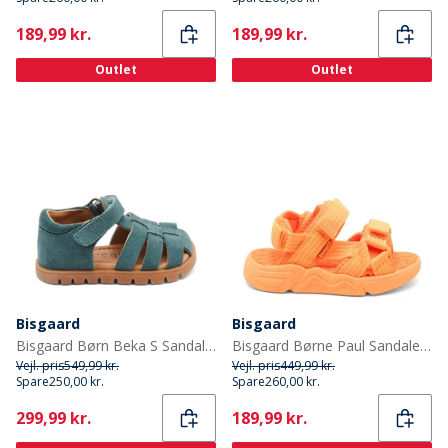
Current
Current
189,99 kr.
189,99 kr.
Outlet
Outlet
Bisgaard
Bisgaard
Bisgaard Børn Beka S Sandaler Sky
Bisgaard Børne Paul Sandaler Orange
Vejl. pris
549,99 kr.
Vejl. pris
449,99 kr.
Spare
250,00 kr.
Spare
260,00 kr.
Current
Current
299,99 kr.
189,99 kr.