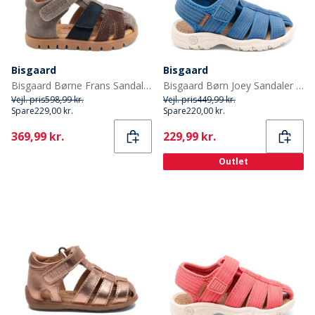
Bisgaard
Bisgaard
Bisgaard Børne Frans Sandaler Stone
Bisgaard Børn Joey Sandaler Blå
Vejl. pris
598,99 kr.
Vejl. pris
449,99 kr.
Spare
229,00 kr.
Spare
220,00 kr.
Current
Current
369,99 kr.
229,99 kr.
Outlet