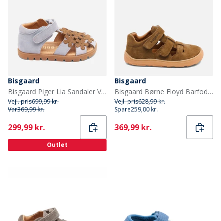
Bisgaard
Bisgaard
Bisgaard Piger Lia Sandaler Violet
Bisgaard Børne Floyd Barfodssandaler Earth
Vejl. pris
699,99 kr.
Vejl. pris
628,99 kr.
Var
369,99 kr.
Spare
259,00 kr.
Current
Current
299,99 kr.
369,99 kr.
Outlet