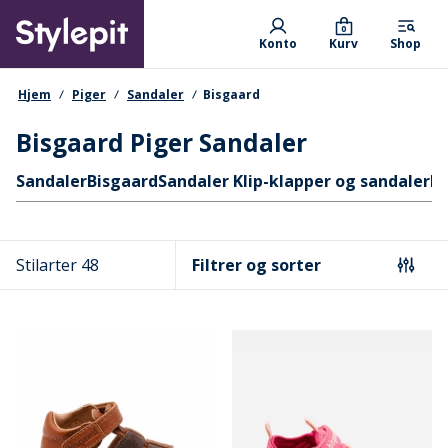
Skip
Primary departments
to
0
Konto
Kurv
Shop
main
content
navigationssti
Hjem
Piger
Sandaler
Bisgaard
Bisgaard Piger Sandaler
Hurtige links
Sandaler
Bisgaard
Sandaler Klip-klapper og sandaler
B
Stilarter 48
Filtrer og sorter