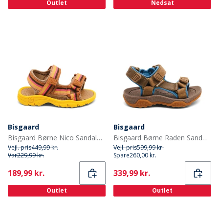
Outlet
Nedsat
Bisgaard
Bisgaard
Bisgaard Børne Nico Sandaler Lemon Mix
Bisgaard Børne Raden Sandaler Olive
Vejl. pris
449,99 kr.
Vejl. pris
599,99 kr.
Var
229,99 kr.
Spare
260,00 kr.
Current
Current
189,99 kr.
339,99 kr.
Outlet
Outlet