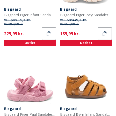
Bisgaard
Bisgaard
Bisgaard Piger Infant Sandaler Lyserød
Bisgaard Piger Joey Sandaler Pink
Vejl. pris
599,99 kr.
Vejl. pris
449,99 kr.
Var
269,99 kr.
Var
229,99 kr.
Current
Current
229,99 kr.
189,99 kr.
Outlet
Nedsat
Bisgaard
Bisgaard
Bisgaard Piger Paul Sandaler Rose
Bisgaard Børn Infant Sandaler Flerfarvet