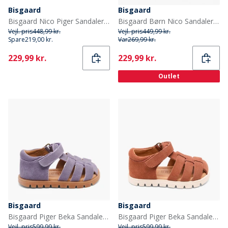
Bisgaard
Bisgaard
Bisgaard Nico Piger Sandaler Neon Pink
Bisgaard Børn Nico Sandaler Natur
Vejl. pris
448,99 kr.
Vejl. pris
449,99 kr.
Spare
219,00 kr.
Var
269,99 kr.
Current
Current
229,99 kr.
229,99 kr.
Outlet
Bisgaard
Bisgaard
Bisgaard Piger Beka Sandaler Violet
Bisgaard Piger Beka Sandaler Rose
Vejl. pris
599,99 kr.
Vejl. pris
599,99 kr.