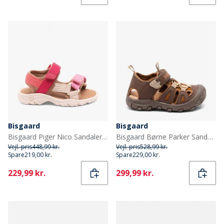
Bisgaard
Bisgaard
Bisgaard Piger Nico Sandaler Bubble Gum
Bisgaard Børne Parker Sandaler Cacao Beige
Vejl. pris
448,99 kr.
Vejl. pris
528,99 kr.
Spare
219,00 kr.
Spare
229,00 kr.
Current
Current
229,99 kr.
299,99 kr.