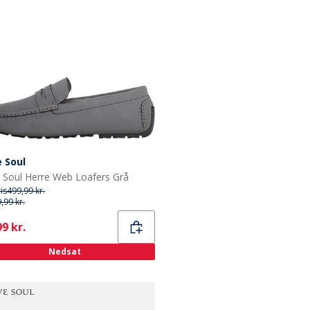
 Soul
 Soul Herre Web Loafers Grå
ris
499,99 kr.
,99 kr.
ent
9 kr.
Nedsat