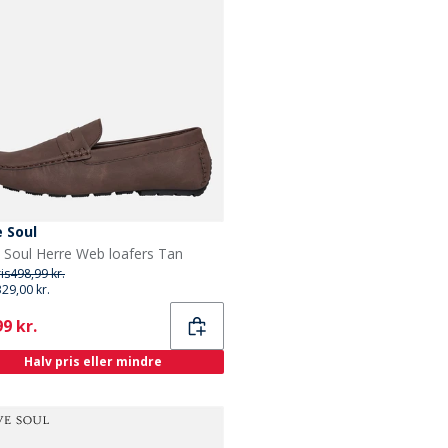
 Soul
 Soul Herre Web loafers Tan
ris
498,99 kr.
329,00 kr.
ent
9 kr.
Halv pris eller mindre