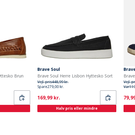
Brave Soul
Brave
yttesko Brun
Brave Soul Herre Lisbon Hyttesko Sort
Brave
Vejl. pris
448,99 kr.
Vejl. p
Spare
279,00 kr.
Var
119
Current
Curr
169,99 kr.
79,99
Halv pris eller mindre