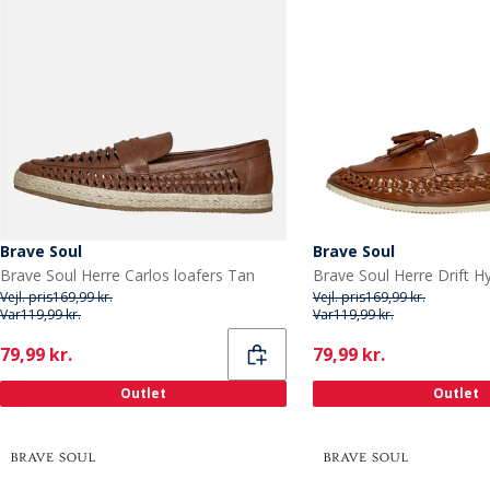
Brave Soul
Brave Soul
Brave Soul Herre Carlos loafers Tan
Brave Soul Herre Drift H
Vejl. pris
169,99 kr.
Vejl. pris
169,99 kr.
Var
119,99 kr.
Var
119,99 kr.
Current
Current
79,99 kr.
79,99 kr.
Outlet
Outlet