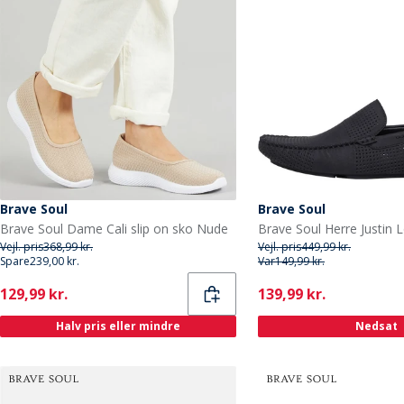
Brave Soul
Brave Soul
Brave Soul Dame Cali slip on sko Nude
Brave Soul Herre Justin 
Vejl. pris
368,99 kr.
Vejl. pris
449,99 kr.
Spare
239,00 kr.
Var
149,99 kr.
Current
Current
129,99 kr.
139,99 kr.
Halv pris eller mindre
Nedsat