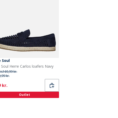
 Soul
 Soul Herre Carlos loafers Navy
ris
169,99 kr.
,99 kr.
ent
 kr.
Outlet