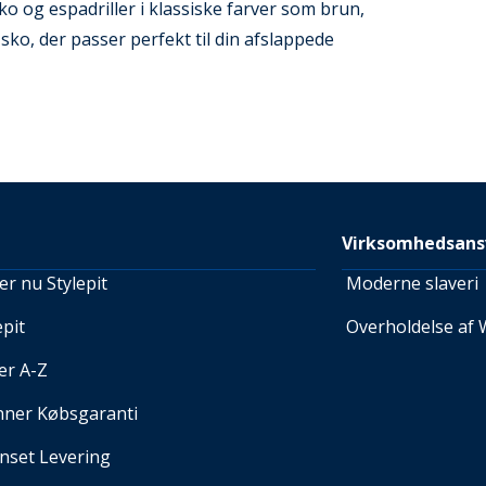
o og espadriller i klassiske farver som brun,
 sko, der passer perfekt til din afslappede
Virksomhedsans
r nu Stylepit
Moderne slaveri
pit
Overholdelse af 
er A-Z
nner Købsgaranti
set Levering