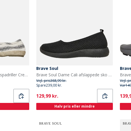
Brave Soul
Brave
Brave Soul Herre Yacht Espadriller Creme/Sort Stribe Cream/ Black
Brave Soul Dame Cali afslappede sko Sort
Brave
Vejl. pris
368,99 kr.
Vejl. p
Spare
239,00 kr.
Var
149
Current
Curr
129,99 kr.
139,9
Halv pris eller mindre