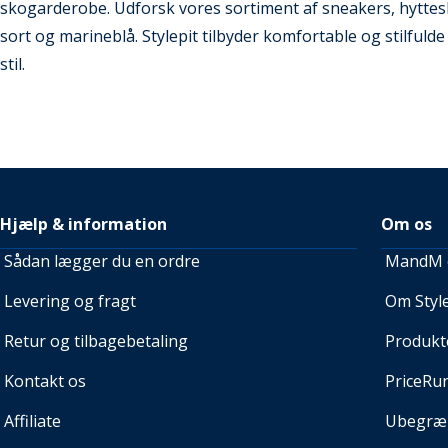
skogarderobe. Udforsk vores sortiment af sneakers, hyttesk
sort og marineblå. Stylepit tilbyder komfortable og stilfulde
stil.
Hjælp & information
Om os
Sådan lægger du en ordre
MandM e
Levering og fragt
Om Style
Retur og tilbagebetaling
Produkt
Kontakt os
PriceRu
Affiliate
Ubegræn