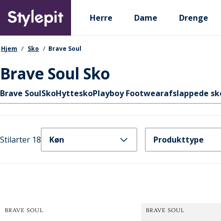
Skip
Primary departments
to
Herre
Dame
Drenge
main
content
navigationssti
Hjem
Sko
Brave Soul
Brave Soul Sko
Hurtige links
Brave Soul
Sko
Hyttesko
Playboy Footwear
afslappede sk
Stilarter 18
Køn
Produkttype