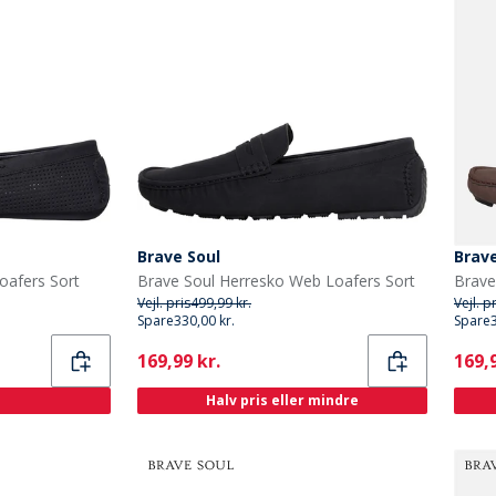
Brave Soul
Brave
Loafers Sort
Brave Soul Herresko Web Loafers Sort
Brave
Vejl. pris
499,99 kr.
Vejl. p
Spare
330,00 kr.
Spare
Current
Curr
169,99 kr.
169,9
Halv pris eller mindre