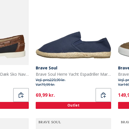
Brave Soul
Brave
Brave Soul Herre Kabine Dæk Sko Navy/Tan
Brave Soul Herre Yacht Espadriller Marineblå
Vejl. pris
229,99 kr.
Vejl. p
Var
79,99 kr.
Var
169
Current
Curr
69,99 kr.
149,9
Outlet