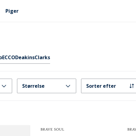
Piger
o
ECCO
Deakins
Clarks
Størrelse
Sorter efter