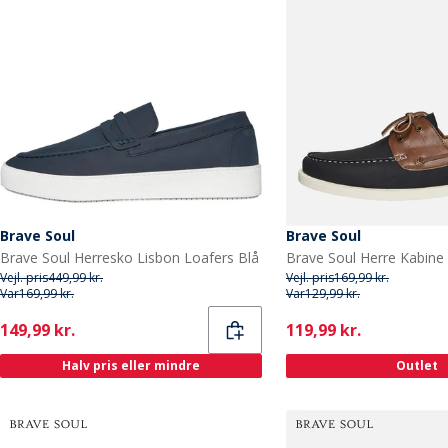
Brave Soul
Brave Soul
Brave Soul Herresko Lisbon Loafers Blå
Vejl. pris
449,99 kr.
Vejl. pris
169,99 kr.
Var
169,99 kr.
Var
129,99 kr.
Current
Current
149,99 kr.
119,99 kr.
Halv pris eller mindre
Outlet