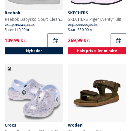
Reebok
SKECHERS
Reebok Babysko Court Clean Velcro Træningssko Hvid/Vector Blue/Vector Blue
SKECHERS Piger Eventyr Blitz Sjov Forfølgelse Vandtætte Sko Black Aqua
Vejl. pris
249,99 kr.
Vejl. pris
599,99 kr.
Spare
140,00 kr.
Spare
330,00 kr.
Current
Current
109,99 kr.
269,99 kr.
Nyheder
Halv pris eller mindre
Crocs
Woden