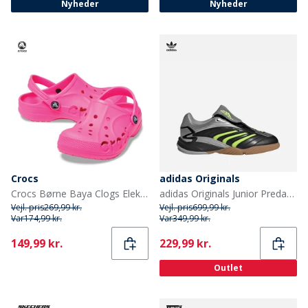
Nyheder
Nyheder
Crocs
adidas Originals
Crocs Børne Baya Clogs Elektrisk Pink
adidas Originals Junior Predator Sala Træningssko Core Black/Signal Green/Silver Metallic
Vejl. pris
269,99 kr.
Vejl. pris
699,99 kr.
Var
174,99 kr.
Var
349,99 kr.
Current
Current
149,99 kr.
229,99 kr.
Outlet