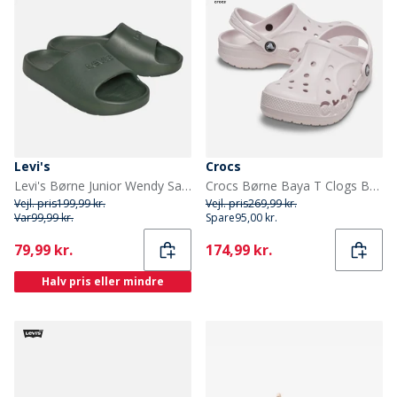
Levi's
Crocs
Levi's Børne Junior Wendy Sandaler Khaki 0581
Crocs Børne Baya T Clogs Barely Pink
Vejl. pris
199,99 kr.
Vejl. pris
269,99 kr.
Var
99,99 kr.
Spare
95,00 kr.
Current
Current
79,99 kr.
174,99 kr.
Halv pris eller mindre