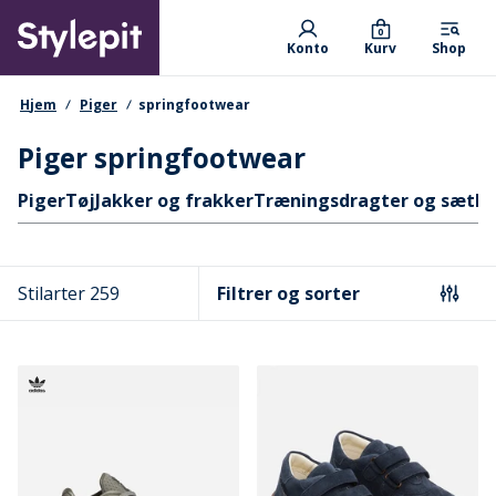
Skip
Primary departments
to
0
Konto
Kurv
Shop
main
content
navigationssti
Hjem
Piger
springfootwear
Piger springfootwear
Hurtige links
Piger
Tøj
Jakker og frakker
Træningsdragter og sæt
Pr
Stilarter 259
Filtrer og sorter