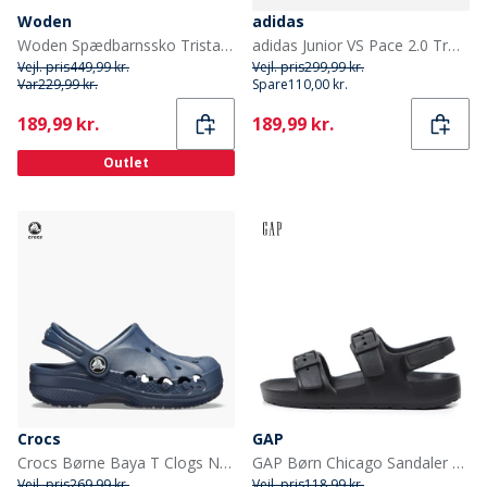
Woden
adidas
Woden Spædbarnssko Tristan Pearl Prewalker til Piger 780 Fudge
adidas Junior VS Pace 2.0 Træningssko Pink Fusion/Cloud White/Clear Pink
Vejl. pris
449,99 kr.
Vejl. pris
299,99 kr.
Var
229,99 kr.
Spare
110,00 kr.
Current
Current
189,99 kr.
189,99 kr.
Outlet
Crocs
GAP
Crocs Børne Baya T Clogs Navy
GAP Børn Chicago Sandaler Sort
Vejl. pris
269,99 kr.
Vejl. pris
118,99 kr.