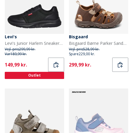
Levi's
Bisgaard
Levi's Junior Harlem Sneakers Sort/Sort 0562 Black Black 0562
Bisgaard Børne Parker Sandaler Cacao Beige
Vejl. pris
299,99 kr.
Vejl. pris
528,99 kr.
Var
189,99 kr.
Spare
229,00 kr.
Current
Current
149,99 kr.
299,99 kr.
Outlet