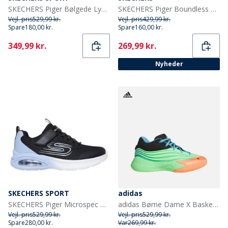
SKECHERS Piger Bølgede Lys Sneakers Pink
SKECHERS Piger Boundless Farve Blitz Sneakers Natural
Vejl. pris
529,99 kr.
Vejl. pris
429,99 kr.
Spare
180,00 kr.
Spare
160,00 kr.
Current
Current
349,99 kr.
269,99 kr.
Nyheder
SKECHERS SPORT
adidas
SKECHERS Piger Microspec Max Advance Fly 3. 0 Sneakers Sort
adidas Børne Dame X Basketballsko Lime Burgundy/Signal Coral/Blue Burst
Vejl. pris
529,99 kr.
Vejl. pris
529,99 kr.
Spare
280,00 kr.
Var
269,99 kr.