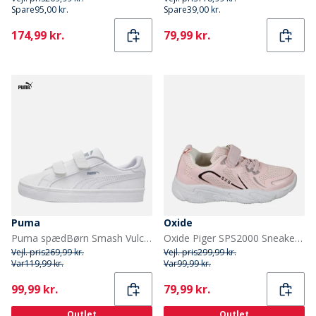
Spare
95,00 kr.
Spare
39,00 kr.
Current
Current
174,99 kr.
79,99 kr.
Puma
Oxide
Puma spædBørn Smash Vulc Træningssko Hvid/Quarry
Oxide Piger SPS2000 Sneakers Pink
Vejl. pris
269,99 kr.
Vejl. pris
299,99 kr.
Var
119,99 kr.
Var
99,99 kr.
Current
Current
99,99 kr.
79,99 kr.
Outlet
Outlet