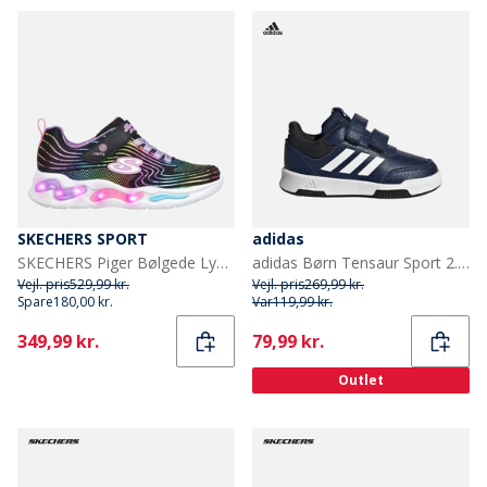
SKECHERS SPORT
adidas
SKECHERS Piger Bølgede Lys Sneakers Sort
adidas Børn Tensaur Sport 2.0 Træningssko Dark Blue/Footwear White/Core Black
Vejl. pris
529,99 kr.
Vejl. pris
269,99 kr.
Spare
180,00 kr.
Var
119,99 kr.
Current
Current
349,99 kr.
79,99 kr.
Outlet