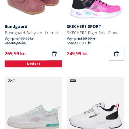
Bundgaard
SKECHERS SPORT
Bundgaard Babysko II remsko Dark Rose Ws
SKECHERS Piger Sola Glow Ombre Deluxe Sneakers Sort
Vejl. pris
499,99 kr.
Vejl. pris
369,99 kr.
Var
289,99 kr.
Spare
120,00 kr.
Current
Current
269,99 kr.
249,99 kr.
Nedsat