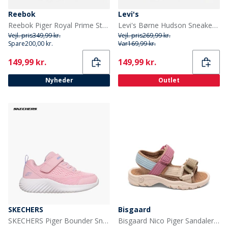
Reebok
Levi's
Reebok Piger Royal Prime Step N Flash Træningssko Hvid/Frosted Berry/Glitch Aqua
Levi's Børne Hudson Sneakers Hvid/Sort/Rød 0239 White Black Red 0239
Vejl. pris
349,99 kr.
Vejl. pris
269,99 kr.
Spare
200,00 kr.
Var
169,99 kr.
Current
Current
149,99 kr.
149,99 kr.
Nyheder
Outlet
SKECHERS
Bisgaard
SKECHERS Piger Bounder Sneakers Pink
Bisgaard Nico Piger Sandaler Violet