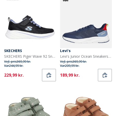
SKECHERS
Levi's
SKECHERS Piger Wave 92 Sneakers Sort
Levi's Junior Ocean Sneakers Navy/Rød 0290 Navy Red 0290
Vejl. pris
369,99 kr.
Vejl. pris
369,99 kr.
Var
244,99 kr.
Var
209,99 kr.
Current
Current
229,99 kr.
189,99 kr.