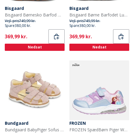
Bisgaard
Bisgaard
Bisgaard Børnesko Barfod Morten Orange
Bisgaard Børne Barfodet Luna Sko Cacao
Vejl. pris
749,99 kr.
Vejl. pris
749,99 kr.
Spare
380,00 kr.
Spare
380,00 kr.
Current
Current
369,99 kr.
369,99 kr.
Nedsat
Nedsat
Bundgaard
FROZEN
Bundgaard BabyPiger Sofus Sandaler Twinkle
FROZEN SpædBørn Piger Wonder Lysende Sko Multi