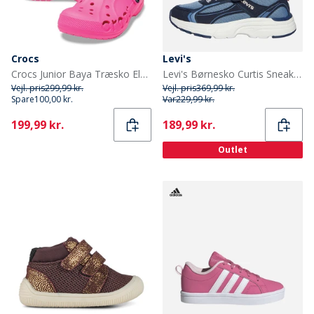
Crocs
Levi's
Crocs Junior Baya Træsko Elektrisk Rosa
Levi's Børnesko Curtis Sneakers Navy Jeans 1690
Vejl. pris
299,99 kr.
Vejl. pris
369,99 kr.
Spare
100,00 kr.
Var
229,99 kr.
Current
Current
199,99 kr.
189,99 kr.
Outlet