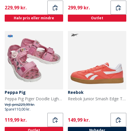
Current
Current
229,99 kr.
299,99 kr.
Halv pris eller mindre
Outlet
Peppa Pig
Reebok
Peppa Pig Piger Doodle Light Up Sandaler Lyserød
Reebok Junior Smash Edge Træningssko Sunset Coral/Electric Amber/Gum
Vejl. pris
229,99 kr.
Spare
110,00 kr.
Current
Current
119,99 kr.
149,99 kr.
Outlet
Nyheder