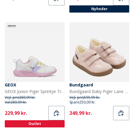
Nyheder
GEOX
Bundgaard
GEOX Junior Piger Sprintye Træningssko Hvid/Pink
Bundgaard Baby Piger Lane Vandtætte Sko Old Rose Glitter
Vejl. pris
369,99 kr.
Vejl. pris
599,99 kr.
Var
269,99 kr.
Spare
250,00 kr.
Current
Current
229,99 kr.
349,99 kr.
Outlet