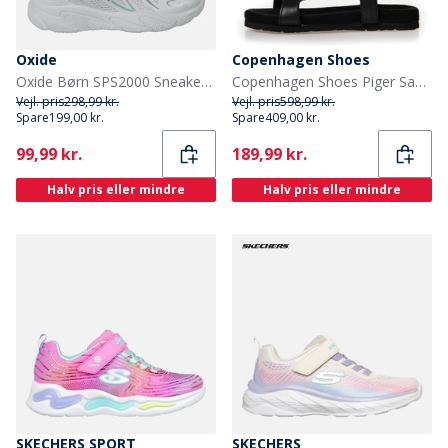
Oxide
Copenhagen Shoes
Oxide Børn SPS2000 Sneakers Hvid
Copenhagen Shoes Piger Sandaler Sort
Vejl. pris
298,99 kr.
Vejl. pris
598,99 kr.
Spare
199,00 kr.
Spare
409,00 kr.
Current
Current
99,99 kr.
189,99 kr.
Halv pris eller mindre
Halv pris eller mindre
SKECHERS SPORT
SKECHERS