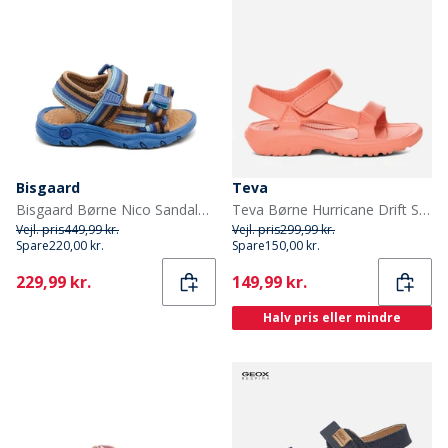
Bisgaard
Teva
Bisgaard Børne Nico Sandaler Cobalt Mix
Teva Børne Hurricane Drift Sandaler Blooming Dahlia
Vejl. pris
449,99 kr.
Vejl. pris
299,99 kr.
Spare
220,00 kr.
Spare
150,00 kr.
Current
Current
229,99 kr.
149,99 kr.
Halv pris eller mindre