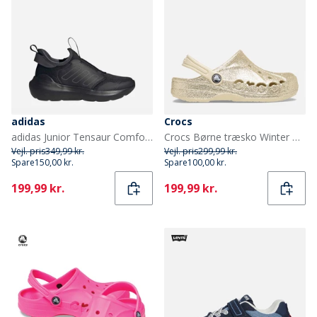
adidas
Crocs
adidas Junior Tensaur Comfort Træningssko Core Black/Grey Six/Grey Six
Crocs Børne træsko Winter White
Vejl. pris
349,99 kr.
Vejl. pris
299,99 kr.
Spare
150,00 kr.
Spare
100,00 kr.
Current
Current
199,99 kr.
199,99 kr.