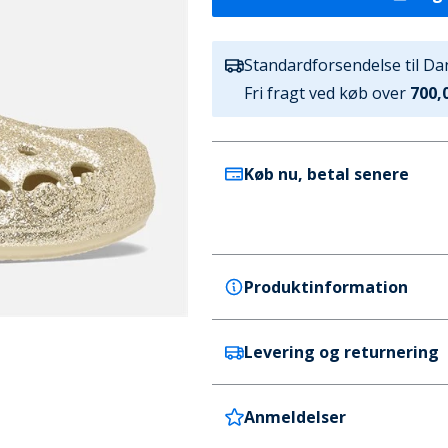
Standardforsendelse til D
Fri fragt ved køb over
700,0
Køb nu, betal senere
Produktinformation
Levering og returnering
Crocs
Crocs Børne træsko Winter 
Farve
Anmeldelser
Danmark
beige
Levering tager 4-5 hverdage