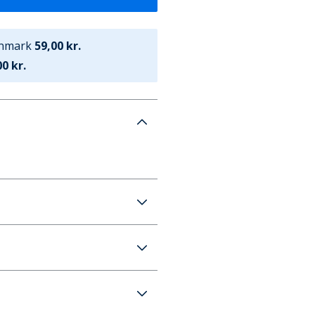
anmark
59,00 kr.
0 kr.
White
59 kr. (700 kr.+ GRATIS)