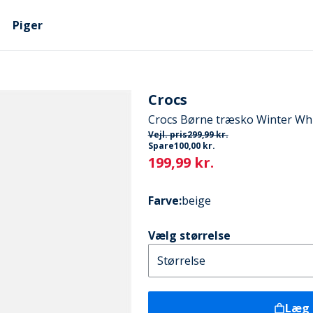
Piger
Crocs
Crocs Børne træsko Winter Wh
Vejl. pris
299,99 kr.
Spare
100,00 kr.
Current
199,99 kr.
Farve
:
beige
Vælg størrelse
Læg 