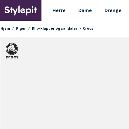
Skip
Primary departments
to
Herre
Dame
Drenge
main
content
navigationssti
Hjem
Piger
Klip-klapper og sandaler
Crocs