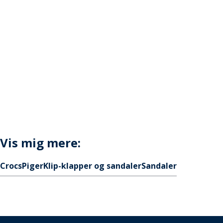
Vis mig mere:
Crocs
Piger
Klip-klapper og sandaler
Sandaler