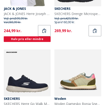
JACK & JONES
SKECHERS
JACK & JONES Herre Joseph Fem Pakke T-shirts Marineblå / Hvid / Grå / Støvet Oliven / Sort
SKECHERS Drenge Microspec Tread Sneakers Sort
Vejl. pris
599,99 kr.
Vejl. pris
429,99 kr.
Var
269,99 kr.
Spare
160,00 kr.
Current
Current
244,99 kr.
269,99 kr.
Halv pris eller mindre
SKECHERS
Woden
SKECHERS Herre Go Walk Max Maddoxx Sneakers Navy
Woden Damesko Ronja Sneakers 189 Stone Multi