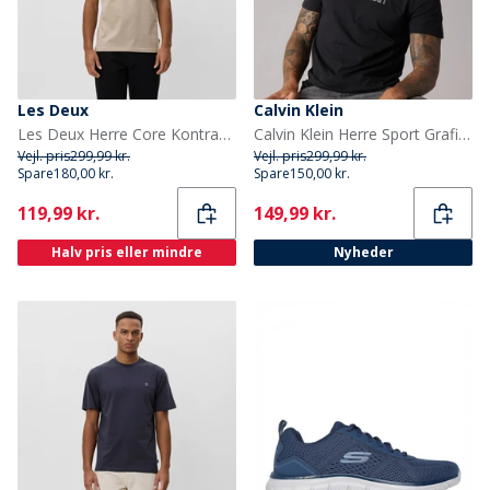
Les Deux
Calvin Klein
Les Deux Herre Core Kontrast T-shirt Dark Sand
Calvin Klein Herre Sport Grafisk T-shirt Sort
Vejl. pris
299,99 kr.
Vejl. pris
299,99 kr.
Spare
180,00 kr.
Spare
150,00 kr.
Current
Current
119,99 kr.
149,99 kr.
Halv pris eller mindre
Nyheder