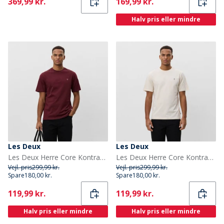
Current
Current
369,99 kr.
169,99 kr.
Halv pris eller mindre
Les Deux
Les Deux
Les Deux Herre Core Kontrast T-shirt Chocolate Truffle Red
Les Deux Herre Core Kontrast T-shirt Ivory
Vejl. pris
299,99 kr.
Vejl. pris
299,99 kr.
Spare
180,00 kr.
Spare
180,00 kr.
Current
Current
119,99 kr.
119,99 kr.
Halv pris eller mindre
Halv pris eller mindre