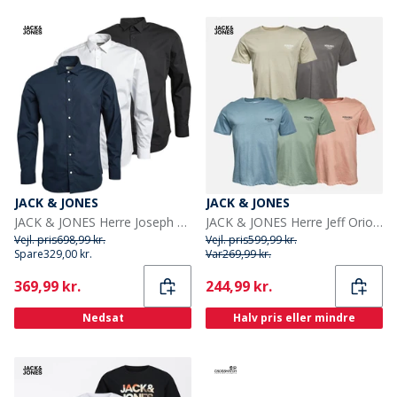
JACK & JONES
JACK & JONES
JACK & JONES Herre Joseph Tre-pakke Langærmede Skjorter Blå/Hvid/Sort
JACK & JONES Herre Jeff Orion T-shirts 5-pak Moonbeam/Castlerock/Mountain Spring/Coral Almond/Iceberg Green
Vejl. pris
698,99 kr.
Vejl. pris
599,99 kr.
Spare
329,00 kr.
Var
269,99 kr.
Current
Current
369,99 kr.
244,99 kr.
Nedsat
Halv pris eller mindre