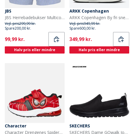
JBS
ARKK Copenhagen
JBS Herrebadebukser Multicolour
ARKK Copenhagen By fri sneakers Brown Tofu
Vejl. pris
299,99 kr.
Vejl. pris
949,99 kr.
Spare
200,00 kr.
Spare
600,00 kr.
Current
Current
99,99 kr.
349,99 kr.
Halv pris eller mindre
Halv pris eller mindre
Character
SKECHERS
Character Drengenes Spiderman Øjne Lys Op Træningssko Røde
SKECHERS Dame GOwalk Joy Træningssko Sort/Sort