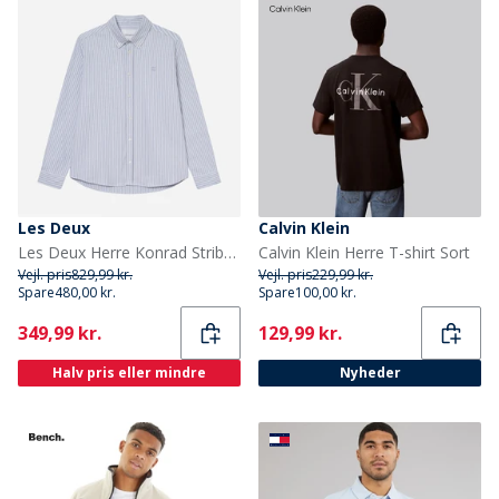
Les Deux
Calvin Klein
Les Deux Herre Konrad Stribet Oxford Skjorte Allure
Calvin Klein Herre T-shirt Sort
Vejl. pris
829,99 kr.
Vejl. pris
229,99 kr.
Spare
480,00 kr.
Spare
100,00 kr.
Current
Current
349,99 kr.
129,99 kr.
Halv pris eller mindre
Nyheder