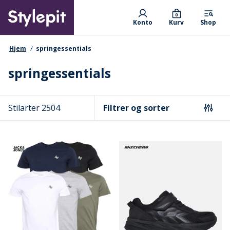
Skip
Primary departments
to
0
Konto
Kurv
Shop
main
content
navigationssti
Hjem
springessentials
springessentials
Stilarter 2504
Filtrer og sorter