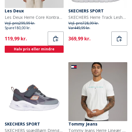
Les Deux
SKECHERS SPORT
Les Deux Herre Core Kontrast T-shirt India Ink Blue
SKECHERS Herre Track Leshur Sneakers Blå
Vejl. pris
299,99 kr.
Vejl. pris
728,99 kr.
Spare
180,00 kr.
Var
449,99 kr.
Current
Current
119,99 kr.
369,99 kr.
Halv pris eller mindre
SKECHERS SPORT
Tommy Jeans
SKECHERS spædBørn Drenge Meteor - Lights Krendox Sneakers Grå
Tommy Jeans Herre Lineær Logo T-shirt Ecru/Bahama Green