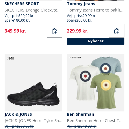
SKECHERS SPORT
Tommy Jeans
SKECHERS Drenge Glide-Step Lys Sneakers Blå
Tommy Jeans Herre to pak lineære t-shirts Ecru/Sort
Vejl. pris
529,99 kr.
Vejl. pris
429,99 kr.
Spare
180,00 kr.
Spare
200,00 kr.
Current
Current
349,99 kr.
229,99 kr.
Nyheder
JACK & JONES
Ben Sherman
JACK & JONES Herre Tylor Sneakers Sort
Ben Sherman Herre Chest Target T-shirts Flerfarvet
Vejl. pris
369,99 kr.
Vejl. pris
549,99 kr.