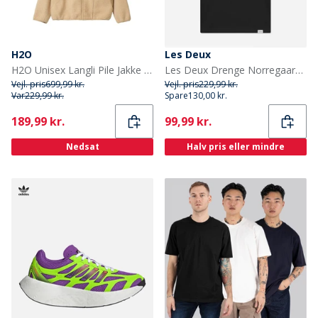
H2O
Les Deux
H2O Unisex Langli Pile Jakke 3575 Beige
Les Deux Drenge Norregaard T Shirt Sort/Orange
Vejl. pris
699,99 kr.
Vejl. pris
229,99 kr.
Var
229,99 kr.
Spare
130,00 kr.
Current
Current
189,99 kr.
99,99 kr.
Nedsat
Halv pris eller mindre