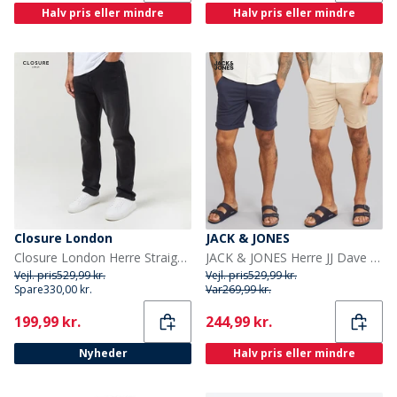
Halv pris eller mindre
Halv pris eller mindre
Closure London
JACK & JONES
Closure London Herre Straight Fit Jeans Sort
JACK & JONES Herre JJ Dave To Pak Chino Shorts Navy / White Peppper
Vejl. pris
529,99 kr.
Vejl. pris
529,99 kr.
Spare
330,00 kr.
Var
269,99 kr.
Current
Current
199,99 kr.
244,99 kr.
Nyheder
Halv pris eller mindre