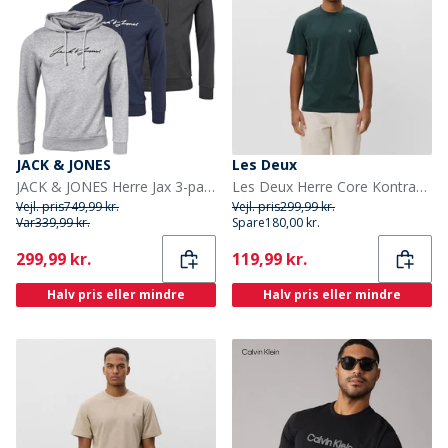
JACK & JONES
Les Deux
JACK & JONES Herre Jax 3-pak Sweat Hoodies Tap Sko/Lysegrå Melange/Marineblå Blazer
Les Deux Herre Core Kontrast T-shirt Pine Green
Vejl. pris
749,99 kr.
Vejl. pris
299,99 kr.
Var
339,99 kr.
Spare
180,00 kr.
Current
Current
299,99 kr.
119,99 kr.
Halv pris eller mindre
Halv pris eller mindre