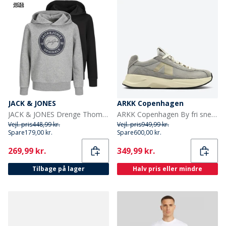
JACK & JONES
ARKK Copenhagen
JACK & JONES Drenge Thomas To-Pak Hoodies Lysegrå Melange/Sort
ARKK Copenhagen By fri sneakers Dove Cream
Vejl. pris
448,99 kr.
Vejl. pris
949,99 kr.
Spare
179,00 kr.
Spare
600,00 kr.
Current
Current
269,99 kr.
349,99 kr.
Tilbage på lager
Halv pris eller mindre