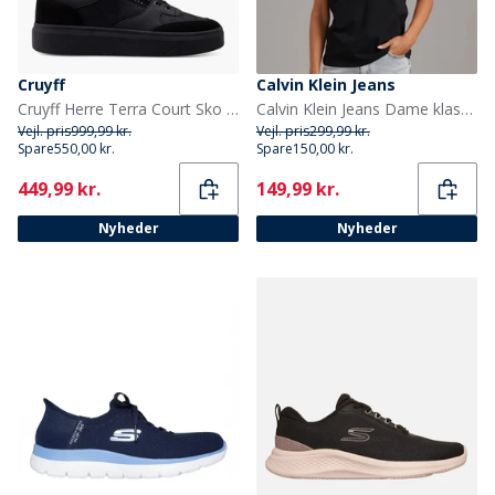
Cruyff
Calvin Klein Jeans
Cruyff Herre Terra Court Sko Sort/Gold
Calvin Klein Jeans Dame klassisk logo T shirt Sort
Vejl. pris
999,99 kr.
Vejl. pris
299,99 kr.
Spare
550,00 kr.
Spare
150,00 kr.
Current
Current
449,99 kr.
149,99 kr.
Nyheder
Nyheder