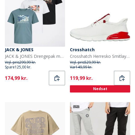
JACK & JONES
Crosshatch
JACK & JONES Drengepak med 3 Luke T-shirts Sort
Crosshatch Herresko Smitlay Træningssko Hvid/Rød
Vejl. pris
299,99 kr.
Vejl. pris
529,99 kr.
Spare
125,00 kr.
Var
149,99 kr.
Current
Current
174,99 kr.
119,99 kr.
Nedsat