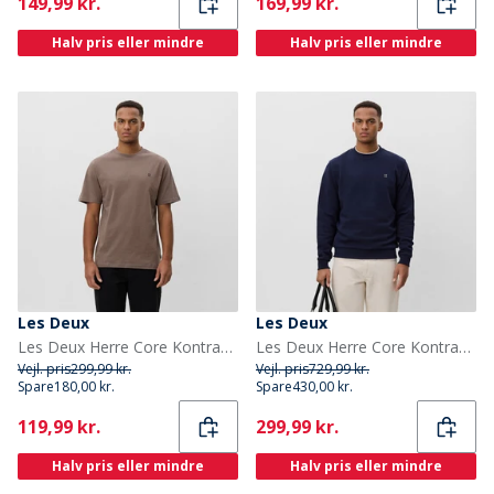
Current
Current
149,99 kr.
169,99 kr.
Halv pris eller mindre
Halv pris eller mindre
Les Deux
Les Deux
Les Deux Herre Core Kontrast T-shirt Mountain Grey Brown
Les Deux Herre Core Kontrast Sweatshirt Dark Navy
Vejl. pris
299,99 kr.
Vejl. pris
729,99 kr.
Spare
180,00 kr.
Spare
430,00 kr.
Current
Current
119,99 kr.
299,99 kr.
Halv pris eller mindre
Halv pris eller mindre