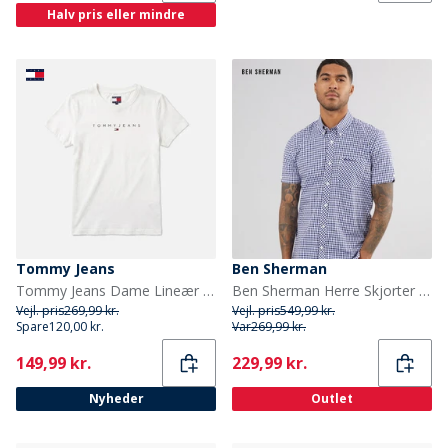
Halv pris eller mindre
Tommy Jeans
Ben Sherman
Tommy Jeans Dame Lineær T-shirt Ecru
Ben Sherman Herre Skjorter med korte ærmer Mørk Blå
Vejl. pris
269,99 kr.
Vejl. pris
549,99 kr.
Spare
120,00 kr.
Var
269,99 kr.
Current
Current
149,99 kr.
229,99 kr.
Nyheder
Outlet