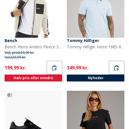
Bench
Tommy Hilfiger
Bench Herre Anders Fleece Sten
Tommy Hilfiger Herre 1985 Regular Polo Shirt Sky Blue
Vejl. pris
529,99 kr.
Var
229,99 kr.
Current
Current
199,99 kr.
349,99 kr.
Halv pris eller mindre
Nyheder