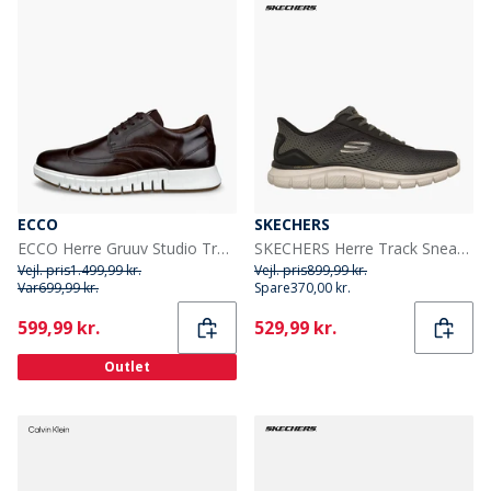
ECCO
SKECHERS
ECCO Herre Gruuv Studio Træningssko Cocoa Brown/Mocha
SKECHERS Herre Track Sneakers Olive
Vejl. pris
1.499,99 kr.
Vejl. pris
899,99 kr.
Var
699,99 kr.
Spare
370,00 kr.
Current
Current
599,99 kr.
529,99 kr.
Outlet