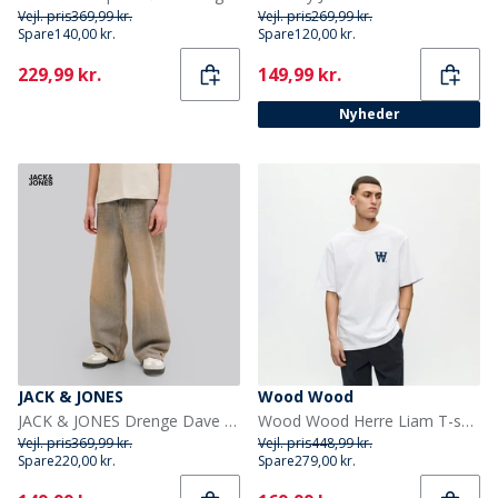
Vejl. pris
369,99 kr.
Vejl. pris
269,99 kr.
Spare
140,00 kr.
Spare
120,00 kr.
Current
Current
229,99 kr.
149,99 kr.
Nyheder
JACK & JONES
Wood Wood
JACK & JONES Drenge Dave Original St 263 Baggy Fit Jeans Blue Denim
Wood Wood Herre Liam T-shirt Bright White Np
Vejl. pris
369,99 kr.
Vejl. pris
448,99 kr.
Spare
220,00 kr.
Spare
279,00 kr.