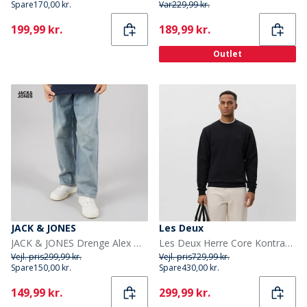
Spare
170,00 kr.
Var
229,99 kr.
Current
Current
199,99 kr.
189,99 kr.
Outlet
JACK & JONES
Les Deux
JACK & JONES Drenge Alex Orginal AKM 308 Baggy Fit Jeans Blue Denim
Les Deux Herre Core Kontrast Sweatshirt Sort
Vejl. pris
299,99 kr.
Vejl. pris
729,99 kr.
Spare
150,00 kr.
Spare
430,00 kr.
Current
Current
149,99 kr.
299,99 kr.