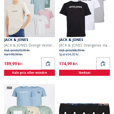
JACK & JONES
JACK & JONES
JACK & JONES Drenge Vesterbro Fem-pak Crew Neck T-shirts Bjerg Forår
JACK & JONES Drengenes Harry T-shirts 3-pak Hvid/Sort/Aluminim
Vejl. pris
529,99 kr.
Vejl. pris
268,99 kr.
Var
199,99 kr.
Spare
94,00 kr.
Current
Current
189,99 kr.
174,99 kr.
Halv pris eller mindre
Nedsat