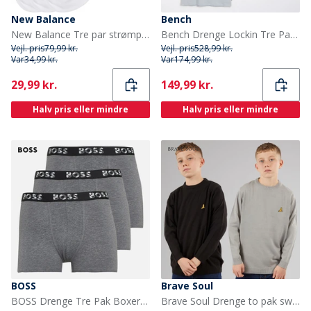
New Balance
Bench
New Balance Tre par strømper til Drenge i kvartlængde hvid
Bench Drenge Lockin Tre Pak T-shirts Frost Grey/Sort/Blue Aura
Vejl. pris
79,99 kr.
Vejl. pris
528,99 kr.
Var
34,99 kr.
Var
174,99 kr.
Current
Current
29,99 kr.
149,99 kr.
Halv pris eller mindre
Halv pris eller mindre
BOSS
Brave Soul
BOSS Drenge Tre Pak Boxer Shorts Grå Melange
Brave Soul Drenge to pak sweatre sort/sølvgrå melange