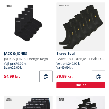
JACK & JONES
Brave Soul
JACK & JONES Drenge Regn 5-pak Crew Sokker Sort
Brave Soul Drenge Ti Pak Trænings Sokker Sort
Vejl. pris
79,99 kr.
Vejl. pris
249,99 kr.
Spare
25,00 kr.
Var
49,99 kr.
Current
Current
54,99 kr.
39,99 kr.
Outlet