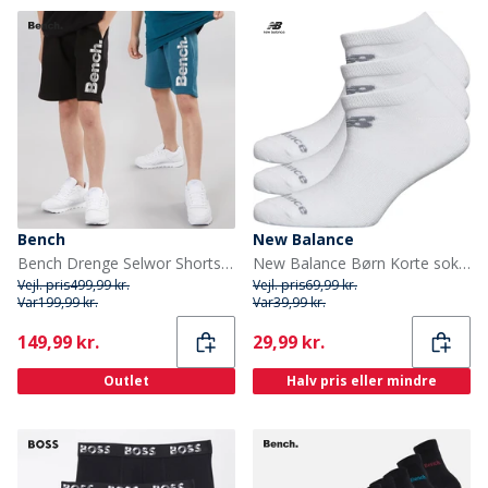
Bench
New Balance
Bench Drenge Selwor Shorts Topak Teal/Sort
New Balance Børn Korte sokker Hvid
Vejl. pris
499,99 kr.
Vejl. pris
69,99 kr.
Var
199,99 kr.
Var
39,99 kr.
Current
Current
149,99 kr.
29,99 kr.
Outlet
Halv pris eller mindre