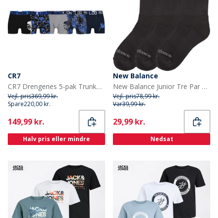
CR7
New Balance
CR7 Drengenes 5-pak Trunker Multifarvet
New Balance Junior Tre Par Polstrede Crew Sokker Sort
Vejl. pris
369,99 kr.
Vejl. pris
78,99 kr.
Spare
220,00 kr.
Var
39,99 kr.
Current
Current
149,99 kr.
29,99 kr.
Halv pris eller mindre
Nedsat