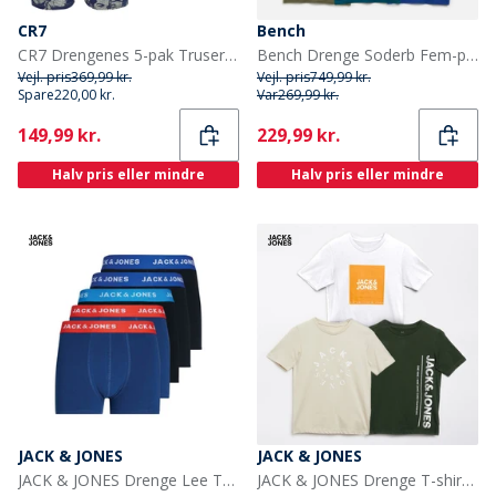
CR7
Bench
CR7 Drengenes 5-pak Truser Multifarvet
Bench Drenge Soderb Fem-pak T-shirts Kobolt/Teal/Grå Melange/Khakigrøn/Sort
Vejl. pris
369,99 kr.
Vejl. pris
749,99 kr.
Spare
220,00 kr.
Var
269,99 kr.
Current
Current
149,99 kr.
229,99 kr.
Halv pris eller mindre
Halv pris eller mindre
JACK & JONES
JACK & JONES
JACK & JONES Drenge Lee Trunks 5-pak Surf The Web
JACK & JONES Drenge T-shirts Jason 3-pak Sort