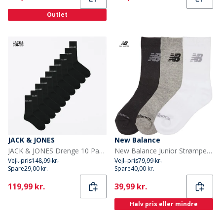
Outlet
JACK & JONES
New Balance
JACK & JONES Drenge 10 Par Regn Tennissokker Sorte
New Balance Junior Strømper med Polstring 3-Pak Multi
Vejl. pris
148,99 kr.
Vejl. pris
79,99 kr.
Spare
29,00 kr.
Spare
40,00 kr.
Current
Current
119,99 kr.
39,99 kr.
Halv pris eller mindre