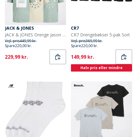
JACK & JONES
CR7
JACK & JONES Drenge Jason T-shirts Flerfarvet
CR7 Drengebøkser 5-pak Sort
Vejl. pris
449,99 kr.
Vejl. pris
369,99 kr.
Spare
220,00 kr.
Spare
220,00 kr.
Current
Current
229,99 kr.
149,99 kr.
Halv pris eller mindre