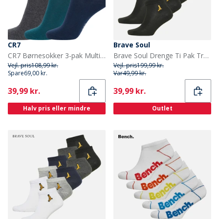
CR7
Brave Soul
CR7 Børnesokker 3-pak Multifarvet
Brave Soul Drenge Ti Pak Trænings Sokker Sort
Vejl. pris
108,99 kr.
Vejl. pris
199,99 kr.
Spare
69,00 kr.
Var
49,99 kr.
Current
Current
39,99 kr.
39,99 kr.
Halv pris eller mindre
Outlet