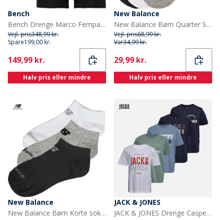
Bench
New Balance
Bench Drenge Marco Fempak Boxer Sort
New Balance Børn Quarter Sokker Flerfarvet
Vejl. pris
348,99 kr.
Vejl. pris
68,99 kr.
Spare
199,00 kr.
Var
34,99 kr.
Current
Current
149,99 kr.
29,99 kr.
Halv pris eller mindre
Halv pris eller mindre
New Balance
JACK & JONES
New Balance Børn Korte sokker Flerfarvet
JACK & JONES Drenge Casper Fem pak T-shirts Iceberg Green