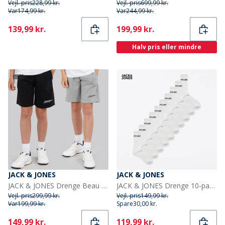
Vejl. pris
228,99 kr.
Vejl. pris
699,99 kr.
Var
174,99 kr.
Var
244,99 kr.
Current
Current
139,99 kr.
199,99 kr.
Halv pris eller mindre
JACK & JONES
JACK & JONES
JACK & JONES Drenge Beau To Pak Shorts Sort
JACK & JONES Drenge 10-pak Regen Tennissokker Hvid
Vejl. pris
299,99 kr.
Vejl. pris
149,99 kr.
Var
199,99 kr.
Spare
30,00 kr.
Current
Current
149,99 kr.
119,99 kr.