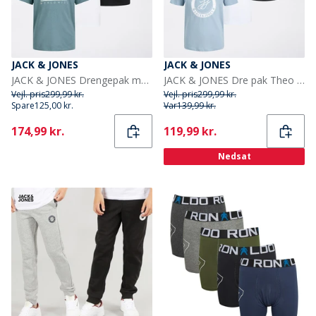
JACK & JONES
JACK & JONES
JACK & JONES Drengepak med 3 Luke T-shirts Sort
JACK & JONES Dre pak Theo T-shirts til Drenge Multi
Vejl. pris
299,99 kr.
Vejl. pris
299,99 kr.
Spare
125,00 kr.
Var
139,99 kr.
Current
Current
174,99 kr.
119,99 kr.
Nedsat