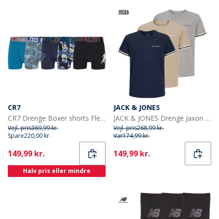
CR7
JACK & JONES
CR7 Drenge Boxer shorts Flerfarvet
JACK & JONES Drenge Jaxon T-shirts Flerfarvet
Vejl. pris
369,99 kr.
Vejl. pris
268,99 kr.
Spare
220,00 kr.
Var
174,99 kr.
Current
Current
149,99 kr.
149,99 kr.
Halv pris eller mindre