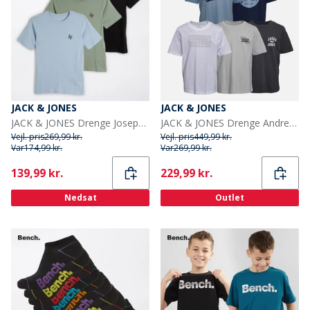
JACK & JONES
JACK & JONES
JACK & JONES Drenge Joseph Tre Pak T-shirts Iceberg Green
JACK & JONES Drenge Andrew Fem Pak T shirts Sort
Vejl. pris
269,99 kr.
Vejl. pris
449,99 kr.
Var
174,99 kr.
Var
269,99 kr.
Current
Current
139,99 kr.
229,99 kr.
Nedsat
Outlet