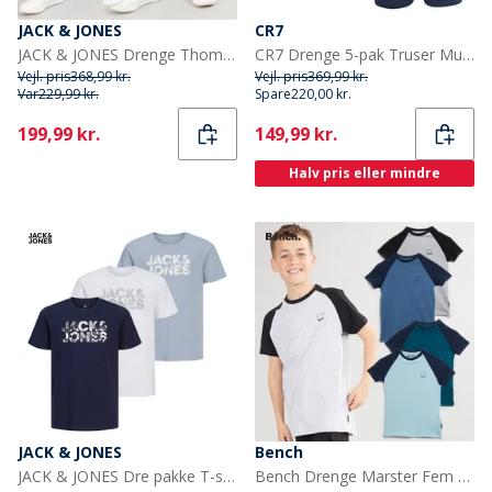
JACK & JONES
CR7
JACK & JONES Drenge Thomas Joggingbukser 2-pak Lys grå Melange/Sort
CR7 Drenge 5-pak Truser Multifarvet
Vejl. pris
368,99 kr.
Vejl. pris
369,99 kr.
Var
229,99 kr.
Spare
220,00 kr.
Current
Current
199,99 kr.
149,99 kr.
Halv pris eller mindre
JACK & JONES
Bench
JACK & JONES Dre pakke T-shirts med blomsterprint til Drenge Hvid/Ashley Blå/Marineblå
Bench Drenge Marster Fem Pakke T-Shirts Gråmeleret / Is / Blågrøn / Hvid / Skiferblå