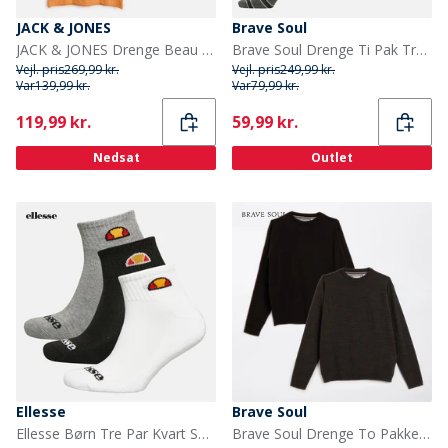
JACK & JONES
Brave Soul
JACK & JONES Drenge Beau tre pak T-shirts Quartz Pink
Brave Soul Drenge Ti Pak Trænings Sokker Multi
Vejl. pris
269,99 kr.
Vejl. pris
249,99 kr.
Var
139,99 kr.
Var
79,99 kr.
Current
Current
119,99 kr.
59,99 kr.
Nedsat
Outlet
Ellesse
Brave Soul
Ellesse Børn Tre Par Kvart Sokker Multi
Brave Soul Drenge To Pakke Jumper Multi