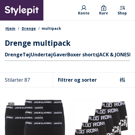
Skip
Primary departments
to
0
Konto
Kurv
Shop
main
content
navigationssti
Hjem
Drenge
multipack
Drenge multipack
Hurtige links
Drenge
Tøj
Undertøj
Gaver
Boxer shorts
JACK & JONES
M
Stilarter 87
Filtrer og sorter