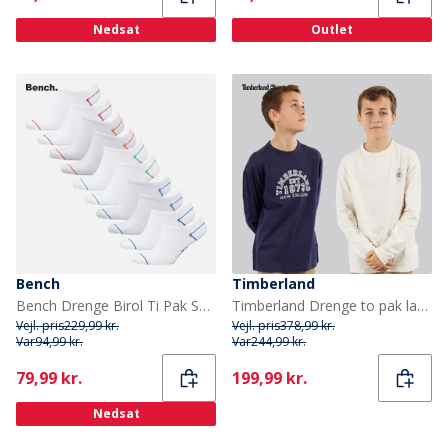
Nedsat
Outlet
Bench
Timberland
Bench Drenge Birol Ti Pak Sportsstrømper Hvid
Timberland Drenge to pak langeærmede t-shirts Navy
Vejl. pris
229,99 kr.
Vejl. pris
378,99 kr.
Var
94,99 kr.
Var
244,99 kr.
Current
Current
79,99 kr.
199,99 kr.
Nedsat