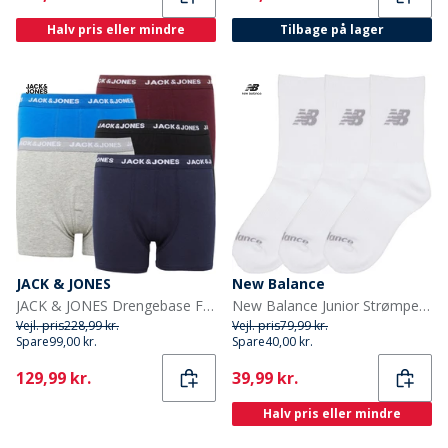
Halv pris eller mindre
Tilbage på lager
JACK & JONES
New Balance
JACK & JONES Drengebase Fem-pak Underbukser Multi
New Balance Junior Strømper med Polstring 3-pak Hvid
Vejl. pris
228,99 kr.
Vejl. pris
79,99 kr.
Spare
99,00 kr.
Spare
40,00 kr.
Current
Current
129,99 kr.
39,99 kr.
Halv pris eller mindre