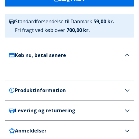
Standardforsendelse til Danmark
59,00 kr.
Fri fragt ved køb over
700,00 kr.
Køb nu, betal senere
Produktinformation
Levering og returnering
Crosshatch
Crosshatch Drenge Slim To Pak Jeans Mellem
Vask/Sort Vasket
Anmeldelser
Danmark
59 kr. (700 kr.+ GRATIS)
Farve