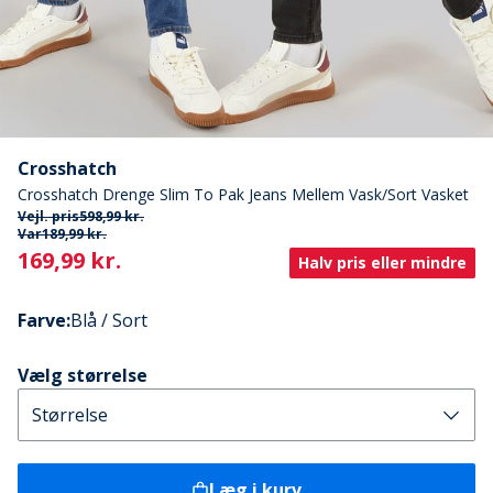
Crosshatch
Crosshatch Drenge Slim To Pak Jeans Mellem Vask/Sort Vasket
Vejl. pris
598,99 kr.
Var
189,99 kr.
Current
169,99 kr.
Halv pris eller mindre
Farve
:
Blå / Sort
Vælg størrelse
Læg i kurv