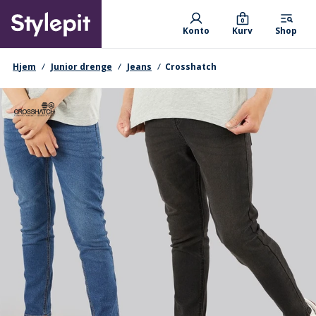
Skip
Primary departments
to
0
Konto
Kurv
Shop
main
content
navigationssti
Hjem
Junior drenge
Jeans
Crosshatch