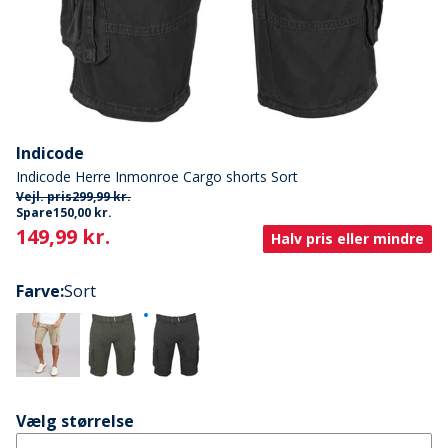
Indicode
Indicode Herre Inmonroe Cargo shorts Sort
Vejl. pris
299,99 kr.
Spare
150,00 kr.
Current
149,99 kr.
Halv pris eller mindre
Farve
:
Sort
Vælg størrelse