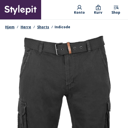
Skip
Primary departments
to
0
Konto
Kurv
Shop
main
content
navigationssti
Hjem
Herre
Shorts
Indicode