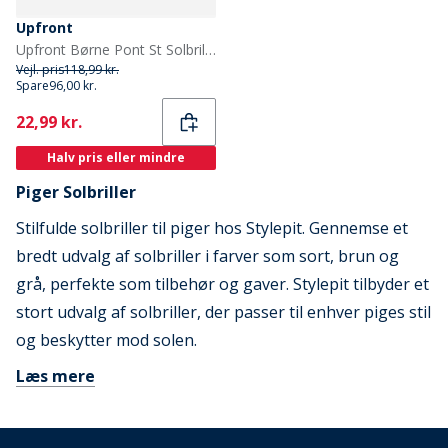
Upfront
Upfront Børne Pont St Solbriller Medium Brown
Vejl. pris
118,99 kr.
Spare
96,00 kr.
Current
22,99 kr.
Halv pris eller mindre
Piger Solbriller
Stilfulde solbriller til piger hos Stylepit. Gennemse et
bredt udvalg af solbriller i farver som sort, brun og
grå, perfekte som tilbehør og gaver. Stylepit tilbyder et
stort udvalg af solbriller, der passer til enhver piges stil
og beskytter mod solen.
Læs mere