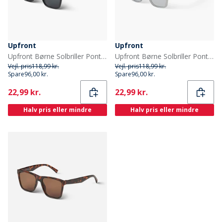
Upfront
Upfront
Upfront Børne Solbriller Pont St Pitch-Dark
Upfront Børne Solbriller Pont St Light Grey
Vejl. pris
118,99 kr.
Vejl. pris
118,99 kr.
Spare
96,00 kr.
Spare
96,00 kr.
Current
Current
22,99 kr.
22,99 kr.
Halv pris eller mindre
Halv pris eller mindre