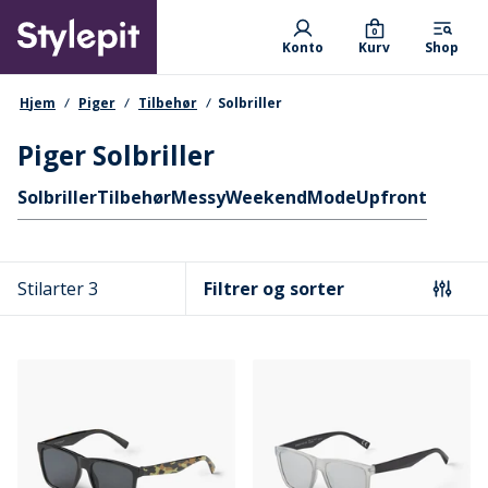
Skip
Primary departments
to
0
Konto
Kurv
Shop
main
content
navigationssti
Hjem
Piger
Tilbehør
Solbriller
Piger Solbriller
Hurtige links
Solbriller
Tilbehør
MessyWeekend
Mode
Upfront
Stilarter 3
Filtrer og sorter