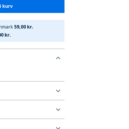
i kurv
anmark
59,00 kr.
0 kr.
sfarvede poloskjorter