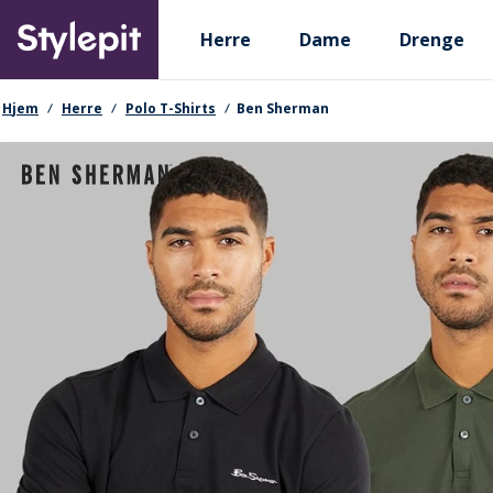
Skip
Primary departments
to
Herre
Dame
Drenge
main
content
navigationssti
Hjem
Herre
Polo T-Shirts
Ben Sherman