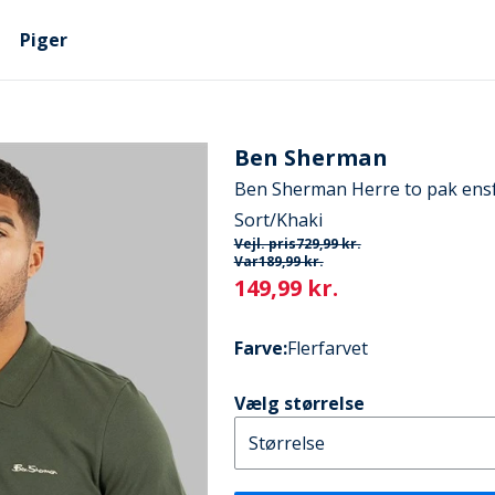
Piger
Ben Sherman
Ben Sherman Herre to pak ensf
Sort/Khaki
Vejl. pris
729,99 kr.
Var
189,99 kr.
Current
149,99 kr.
Farve
:
Flerfarvet
Vælg størrelse