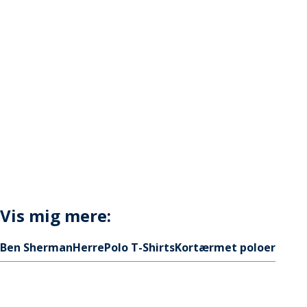
Vis mig mere:
Ben Sherman
Herre
Polo T-Shirts
Kortærmet poloer