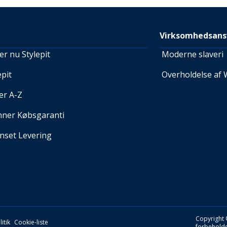
Virksomhedsans
r nu Stylepit
Moderne slaveri
pit
Overholdelse af 
er A-Z
nner Købsgaranti
set Levering
Copyright 
itik
Cookie-liste
forbeholde