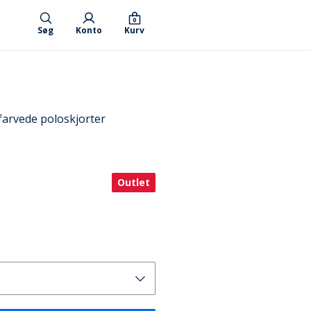
0
Søg
Konto
Kurv
arvede poloskjorter
Outlet