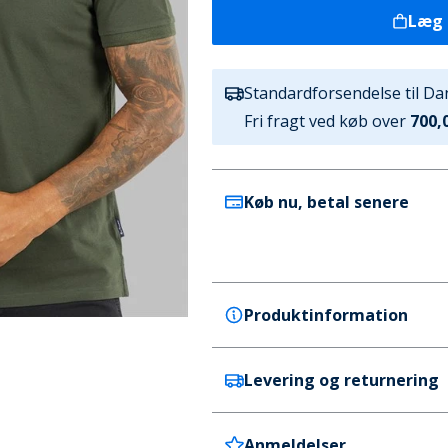
Læg 
Standardforsendelse til D
Fri fragt ved køb over
700,0
Køb nu, betal senere
Produktinformation
Levering og returnering
Ben Sherman
Ben Sherman Herre to pak en
Sort/Khaki
Anmeldelser