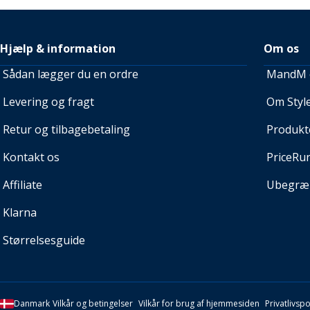
Hjælp & information
Om os
Sådan lægger du en ordre
MandM e
Levering og fragt
Om Style
Retur og tilbagebetaling
Produkt
Kontakt os
PriceRu
Affiliate
Ubegræn
Klarna
Størrelsesguide
Danmark
Vilkår og betingelser
Vilkår for brug af hjemmesiden
Privatlivspol