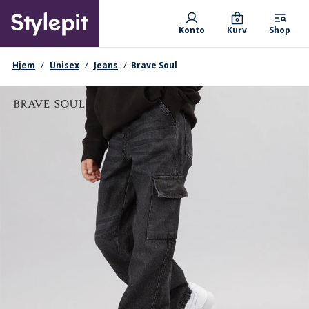
Skip
Primary departments
to
0
Konto
Kurv
Shop
main
content
navigationssti
Hjem
Unisex
Jeans
Brave Soul