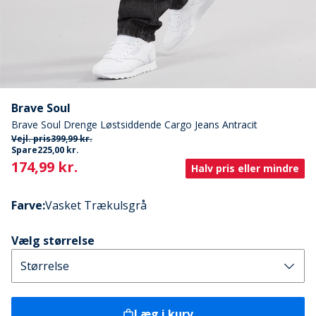
Brave Soul
Brave Soul Drenge Løstsiddende Cargo Jeans Antracit
Vejl. pris
399,99 kr.
Spare
225,00 kr.
Current
174,99 kr.
Halv pris eller mindre
Farve
:
Vasket Trækulsgrå
Vælg størrelse
Læg i kurv