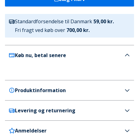
Standardforsendelse til Danmark
59,00 kr.
Fri fragt ved køb over
700,00 kr.
Køb nu, betal senere
Produktinformation
Levering og returnering
Brave Soul
Brave Soul Drenge Løstsiddende Cargo Jeans
Antracit
Anmeldelser
Danmark
59 kr. (700 kr.+ GRATIS)
Farve