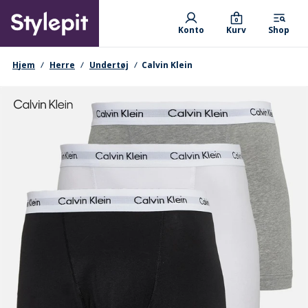
Skip
Primary departments
to
0
Konto
Kurv
Shop
main
content
navigationssti
Hjem
Herre
Undertøj
Calvin Klein