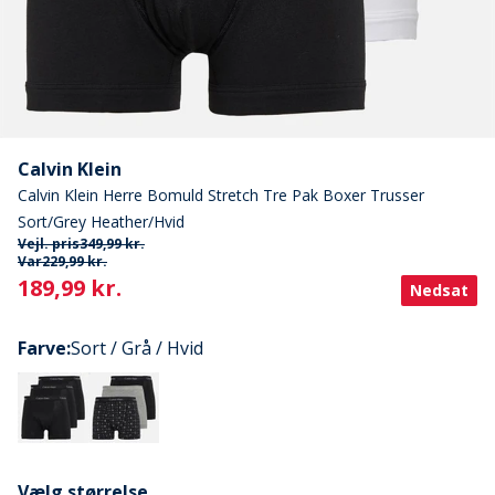
Calvin Klein
Calvin Klein Herre Bomuld Stretch Tre Pak Boxer Trusser
Sort/Grey Heather/Hvid
Vejl. pris
349,99 kr.
Var
229,99 kr.
Current
189,99 kr.
Nedsat
Farve
:
Sort / Grå / Hvid
Vælg størrelse