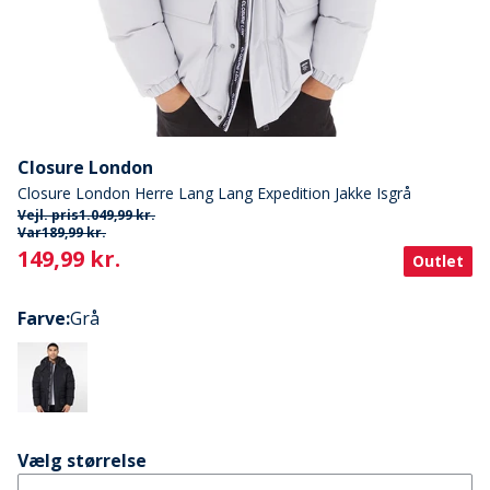
Closure London
Closure London Herre Lang Lang Expedition Jakke Isgrå
Vejl. pris
1.049,99 kr.
Var
189,99 kr.
Current
149,99 kr.
Outlet
Farve
:
Grå
Vælg størrelse