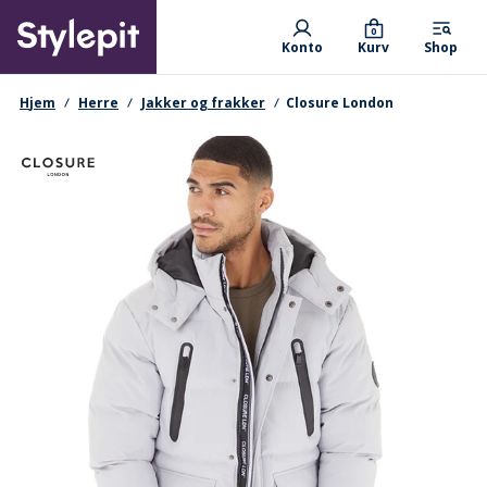
Skip
Primary departments
to
0
Konto
Kurv
Shop
main
content
navigationssti
Hjem
Herre
Jakker og frakker
Closure London