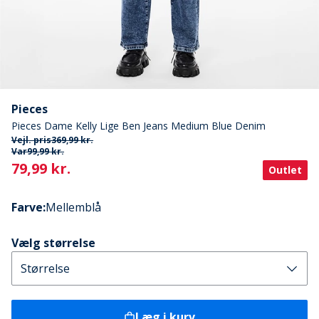
Pieces
Pieces Dame Kelly Lige Ben Jeans Medium Blue Denim
Vejl. pris
369,99 kr.
Var
99,99 kr.
Current
79,99 kr.
Outlet
Farve
:
Mellemblå
Vælg størrelse
Læg i kurv