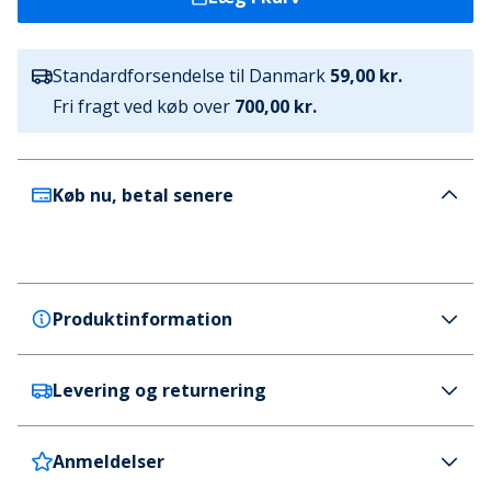
Standardforsendelse til Danmark
59,00 kr.
Fri fragt ved køb over
700,00 kr.
Køb nu, betal senere
Produktinformation
Levering og returnering
Pieces
Pieces Dame Kelly Lige Ben Jeans Medium Blue
Denim
Anmeldelser
Danmark
59 kr. (700 kr.+ GRATIS)
Farve