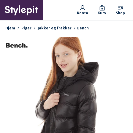
Skip
Primary departments
to
0
Konto
Kurv
Shop
main
content
navigationssti
Hjem
Piger
Jakker og frakker
Bench