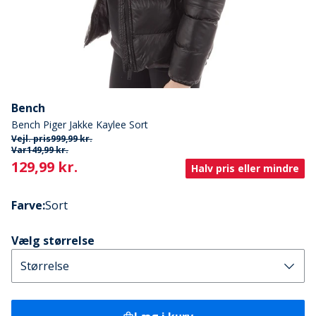
Bench
Bench Piger Jakke Kaylee Sort
Vejl. pris
999,99 kr.
Var
149,99 kr.
Current
129,99 kr.
Halv pris eller mindre
Farve
:
Sort
Vælg størrelse