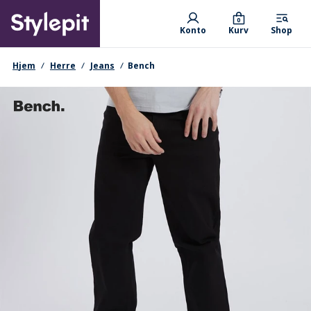
Skip
Primary departments
to
0
Konto
Kurv
Shop
main
content
navigationssti
Hjem
Herre
Jeans
Bench