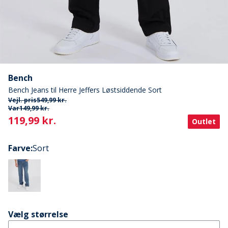
Bench
Bench Jeans til Herre Jeffers Løstsiddende Sort
Vejl. pris
549,99 kr.
Var
149,99 kr.
Current
119,99 kr.
Outlet
Farve
:
Sort
Vælg størrelse