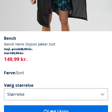
Bench
Bench Herre Dryson Jakker Sort
Vejl. pris
848,99 kr.
Var
189,99 kr.
Current
149,99 kr.
Farve
:
Sort
Vælg størrelse
Læg i kurv