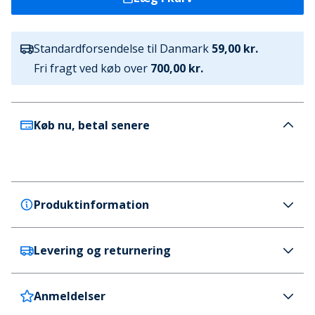
Standardforsendelse til Danmark
59,00 kr.
Fri fragt ved køb over
700,00 kr.
Køb nu, betal senere
Produktinformation
Levering og returnering
Bench
Bench Herre Dryson Jakker Sort
Farve
Anmeldelser
Danmark
59 kr. (700 kr.+ GRATIS)
Sort