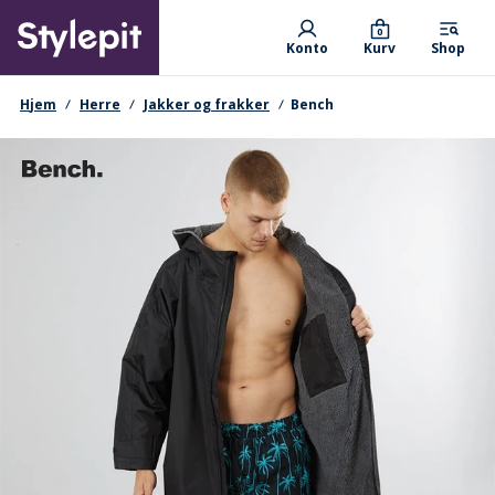
Skip
Primary departments
to
0
Konto
Kurv
Shop
main
content
navigationssti
Hjem
Herre
Jakker og frakker
Bench