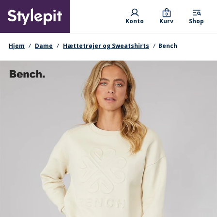
Skip
Primary departments
to
0
Konto
Kurv
Shop
main
content
navigationssti
Hjem
Dame
Hættetrøjer og Sweatshirts
Bench