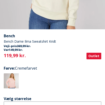
Bench
Bench Dame Ilma Sweatshirt Kridt
Vejl. pris
369,99 kr.
Var
149,99 kr.
Current
119,99 kr.
Outlet
Farve
:
Cremefarvet
Vælg størrelse