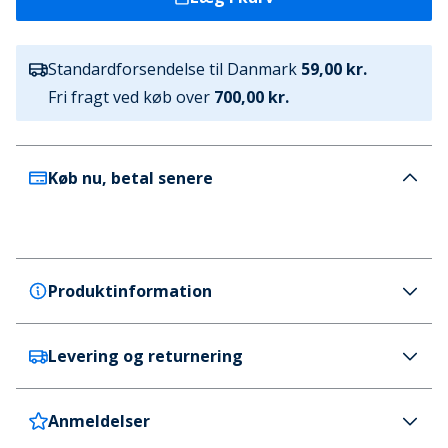
Standardforsendelse til Danmark
59,00 kr.
Fri fragt ved køb over
700,00 kr.
Køb nu, betal senere
Produktinformation
Levering og returnering
Bench
Bench Dame Margita Jumper Burgundy
Farve
Anmeldelser
Danmark
59 kr. (700 kr.+ GRATIS)
Bordeaux