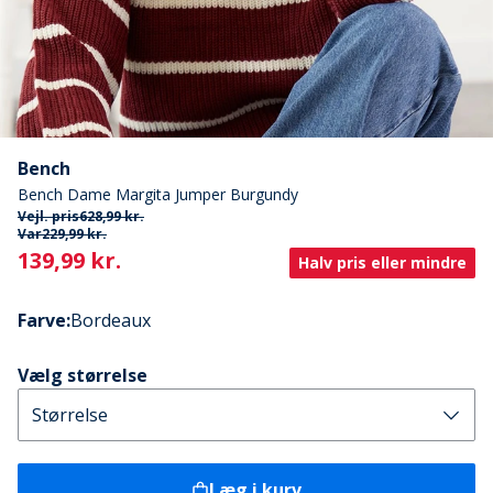
Bench
Bench Dame Margita Jumper Burgundy
Vejl. pris
628,99 kr.
Var
229,99 kr.
Current
139,99 kr.
Halv pris eller mindre
Farve
:
Bordeaux
Vælg størrelse
Læg i kurv