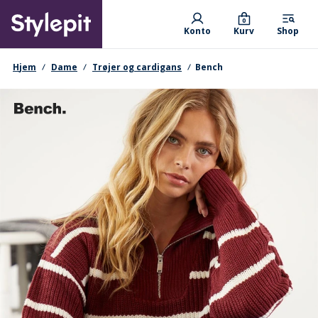
Skip
Primary departments
to
0
Konto
Kurv
Shop
main
content
navigationssti
Hjem
Dame
Trøjer og cardigans
Bench